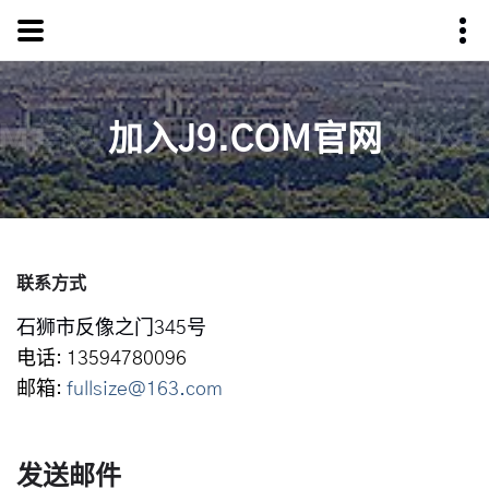
OM官网
加入J9.COM官网
加入J
联系方式
石狮市反像之门345号
电话
13594780096
邮箱
fullsize@163.com
发送邮件