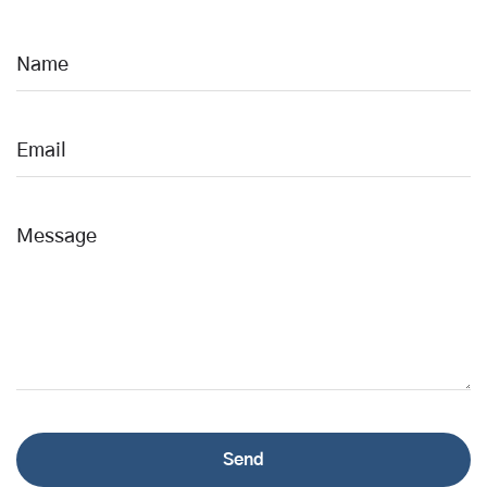
Name
Email
Message
Send