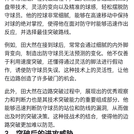
盘带技术，灵活的变向以及精准的球感，轻松摆脱防
守球员。他的控球非常细腻，能够在高速移动中保持
对球的绝对掌控，使得他在面对防守时能够迅速作出
反应，并选择最佳突破路线。
例如，田大然在接到球后，常常会通过细腻的内外脚
背变向，制造出防守球员无法预测的变化。他不仅善
于利用速度突破，还懂得通过灵活的脚法进行假动
作，诱使防守球员失误。这种技术上的灵活性，让他
在边路创造了许多破门的机会。
此外，田大然在边路突破过程中，展现出的优秀观察
力和判断力也是其技术突破能力的重要组成部分。他
能够迅速判断防守球员的站位和防线的漏洞，从而做
出及时的突破决策。这种技战术的结合，使得他的边
路突破更加难以防范。