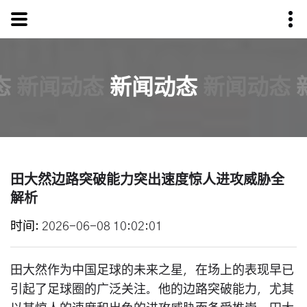
态
新闻动态
新闻动态
新闻动态
田大然边路突破能力突出速度惊人进攻威胁全
解析
时间
2026-06-08 10:02:01
田大然作为中国足球的未来之星，在场上的表现早已
引起了足球圈的广泛关注。他的边路突破能力，尤其