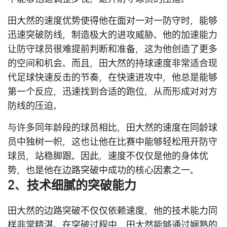
田大然的速度优势使得他在面对一对一防守时，能够
迅速突破防线，制造极大的进攻威胁。他的加速能力
让防守球员很难提前判断和准备，这为他创造了更多
的空间和机会。而且，田大然的持球速度非常适合现
代足球快速反击的节奏，在快速进攻中，他总是能够
第一个反应，迅速找到合适的跑位，从而形成对对方
防线的压迫。
与许多同年龄段的球员相比，田大然的速度在同龄球
员中独树一帜，这也让他在比赛中能够轻松甩开防守
球员，站稳脚跟。因此，速度不仅仅是他的身体优
势，也是他在边路突破中成功的核心因素之一。
2、技术细腻的突破能力
田大然的边路突破不仅仅依赖速度，他的技术能力同
样非常精湛。在突破过程中，田大然能够通过娴熟的