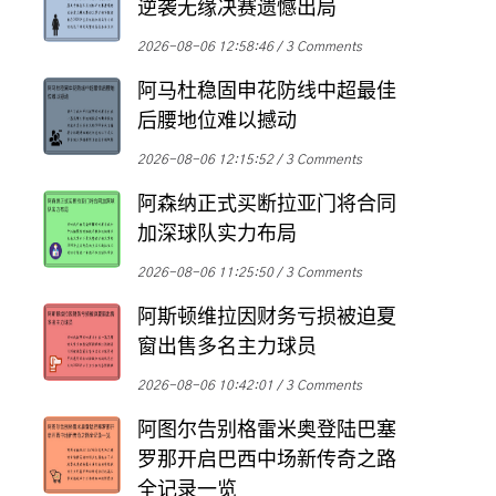
逆袭无缘决赛遗憾出局
2026-08-06 12:58:46
3 Comments
阿马杜稳固申花防线中超最佳
后腰地位难以撼动
2026-08-06 12:15:52
3 Comments
阿森纳正式买断拉亚门将合同
加深球队实力布局
2026-08-06 11:25:50
3 Comments
阿斯顿维拉因财务亏损被迫夏
窗出售多名主力球员
2026-08-06 10:42:01
3 Comments
阿图尔告别格雷米奥登陆巴塞
罗那开启巴西中场新传奇之路
全记录一览