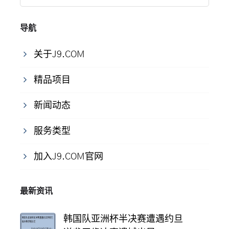
导航
关于J9.COM
精品项目
新闻动态
服务类型
加入J9.COM官网
最新资讯
韩国队亚洲杯半决赛遭遇约旦