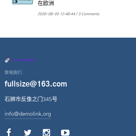
在欧洲
2026-08-05 12:48:44
3 Comments
致电我们:
fullsize@163.com
石狮市反像之门345号
info@demolink.org