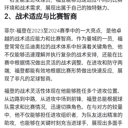
一名全能型进攻球员，福登能够迅速适应不同的比赛
环境和战术需求，展现出属于自己的独特魅力。
2、战术适应与比赛智商
菲尔·福登在2023至2024赛季中的一大亮点，是他卓
越的战术适应能力和比赛智商。作为曼城的一员，福
登常常在瓜迪奥拉的战术体系中扮演着关键角色，他
不仅能够迅速理解并执行复杂的战术安排，还能在比
赛中根据情况做出灵活的战术调整。在进攻和防守两
端，福登都能有效地根据比赛形势做出快速反应，展
现了非凡的足球智商。
福登的战术灵活性体现在他能够胜任多个进攻位置。
从边路到中路，从进攻中场到前锋，福登总能根据球
队需求和比赛情况，迅速切换角色。在与对方的较量
中，他不仅能够担任进攻组织者，为队友送出精准的
助攻，也能够在关键时刻充当进球手，展现出多面手