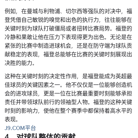
例如，在曼城与利物浦、切尔西等强队的对决中，福
登凭借自己敏锐的嗅觉和出色的执行力，往往能够在
关键时刻为球队打破僵局或者扭转比赛局势。福登的
冷静和果敢让他在压力下表现得更为出色。无论是在
紧张的比赛中制造进球机会，还是在防守端为球队贡
献稳定的表现，福登总能够在比赛的关键时刻展现出
决胜的能力。
这种在关键时刻的决定性作用，是福登能成为英超最
佳球员的关键因素之一。他不仅仅是一位能够创造机
会的进攻球员，更是一位在比赛最重要时刻能够承担
责任并带领球队前行的领袖型人物。福登的这种关键
时刻的影响力，使他在整个赛季中都保持着高水平的
表现。
J9.COM平台
4、对球队整体的贡献