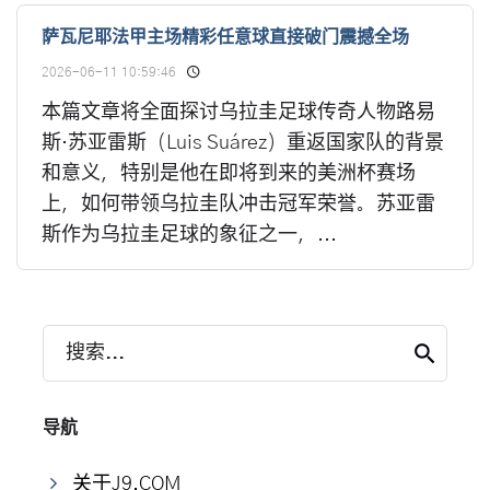
萨瓦尼耶法甲主场精彩任意球直接破门震撼全场
2026-06-11 10:59:46
本篇文章将全面探讨乌拉圭足球传奇人物路易
斯·苏亚雷斯（Luis Suárez）重返国家队的背景
和意义，特别是他在即将到来的美洲杯赛场
上，如何带领乌拉圭队冲击冠军荣誉。苏亚雷
斯作为乌拉圭足球的象征之一，...
搜索...
导航
关于J9.COM