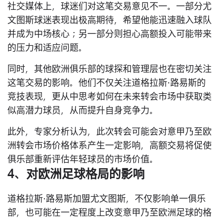
社交媒体上，球迷们对这笔交易意见不一。一部分尤
文图斯球迷表现出极高期待，希望他能迅速融入球队
并成为中场核心；另一部分则担心高额投入可能带来
的压力和适应问题。
同时，其他欧洲俱乐部的球探和管理层也在密切关注
这笔交易的影响。他们不仅关注道格拉斯·路易斯的
竞技表现，更从中思考如何在未来转会市场中获取类
似高潜力球员，从而提升自身竞争力。
此外，专家分析认为，此次转会可能会对意甲乃至欧
洲转会市场价格体系产生一定影响，高额交易将促使
俱乐部重新评估年轻球员的市场价值。
4、对欧洲足球格局的影响
道格拉斯·路易斯加盟尤文图斯，不仅影响单一俱乐
部，也可能在一定程度上改变意甲乃至欧洲足球的格