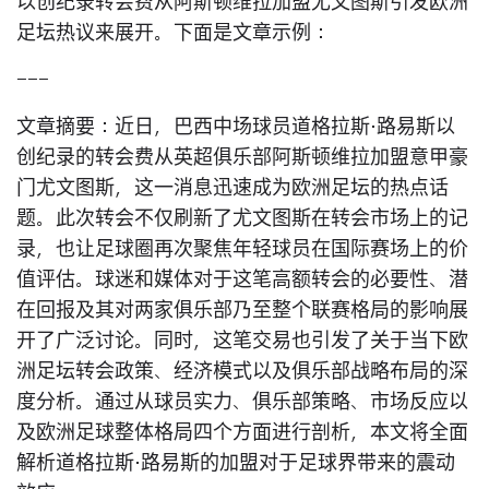
以创纪录转会费从阿斯顿维拉加盟尤文图斯引发欧洲
足坛热议来展开。下面是文章示例：
---
文章摘要：近日，巴西中场球员道格拉斯·路易斯以
创纪录的转会费从英超俱乐部阿斯顿维拉加盟意甲豪
门尤文图斯，这一消息迅速成为欧洲足坛的热点话
题。此次转会不仅刷新了尤文图斯在转会市场上的记
录，也让足球圈再次聚焦年轻球员在国际赛场上的价
值评估。球迷和媒体对于这笔高额转会的必要性、潜
在回报及其对两家俱乐部乃至整个联赛格局的影响展
开了广泛讨论。同时，这笔交易也引发了关于当下欧
洲足坛转会政策、经济模式以及俱乐部战略布局的深
度分析。通过从球员实力、俱乐部策略、市场反应以
及欧洲足球整体格局四个方面进行剖析，本文将全面
解析道格拉斯·路易斯的加盟对于足球界带来的震动