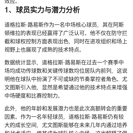
效应。
1、球员实力与潜力分析
道格拉斯·路易斯作为一名中场核心球员，其在阿斯
顿维拉的表现已经赢得了广泛认可。他不仅在防守拦
截和球权控制方面表现出色，同时在进攻组织和场上
视野上也展现了成熟的技术特点。
数据统计显示，道格拉斯·路易斯在过去一个赛季中
场均成功传球数和关键传球数均位居队内前列，这说
明他在球队中扮演了不可或缺的节奏掌控者角色。尤
文图斯引入他，显然是希望通过他的技术特点来增强
中场硬度和比赛控制力。
此外，他的年龄和发展潜力也是此次高额转会的重要
因素。作为一名年轻球员，道格拉斯·路易斯仍有较
大的成长空间，尤文图斯能够在未来几年内通过培养