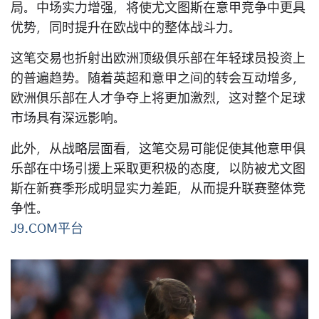
局。中场实力增强，将使尤文图斯在意甲竞争中更具
优势，同时提升在欧战中的整体战斗力。
这笔交易也折射出欧洲顶级俱乐部在年轻球员投资上
的普遍趋势。随着英超和意甲之间的转会互动增多，
欧洲俱乐部在人才争夺上将更加激烈，这对整个足球
市场具有深远影响。
此外，从战略层面看，这笔交易可能促使其他意甲俱
乐部在中场引援上采取更积极的态度，以防被尤文图
斯在新赛季形成明显实力差距，从而提升联赛整体竞
争性。
J9.COM平台