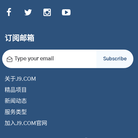
订阅邮箱
Type your email
Subscribe
关于J9.COM
精品项目
新闻动态
服务类型
加入J9.COM官网