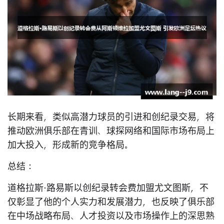
长期来看，类似高潜力球员的引进和创纪录交易，将
推动欧洲俱乐部在青训、球探网络和国际市场布局上
加大投入，形成新的竞争格局。
总结：
道格拉斯·路易斯以创纪录转会费加盟尤文图斯，不
仅彰显了他的个人实力和发展潜力，也反映了俱乐部
在中场战略布局、人才投资以及市场操作上的深思熟