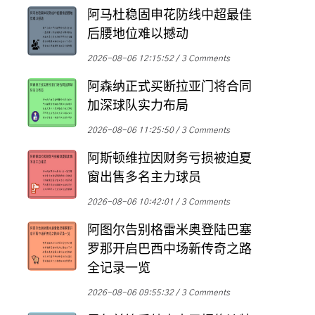
阿马杜稳固申花防线中超最佳
后腰地位难以撼动
2026-08-06 12:15:52
3 Comments
阿森纳正式买断拉亚门将合同
加深球队实力布局
2026-08-06 11:25:50
3 Comments
阿斯顿维拉因财务亏损被迫夏
窗出售多名主力球员
2026-08-06 10:42:01
3 Comments
阿图尔告别格雷米奥登陆巴塞
罗那开启巴西中场新传奇之路
全记录一览
2026-08-06 09:55:32
3 Comments