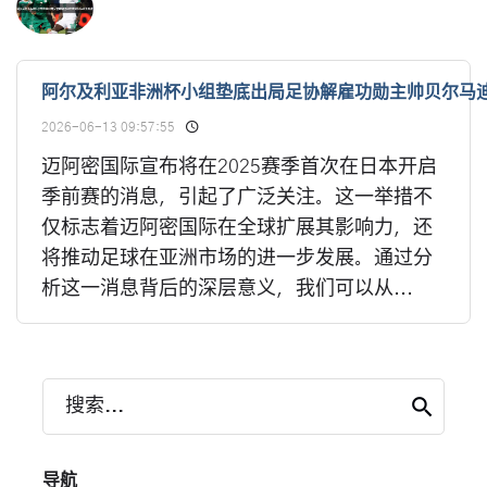
阿尔及利亚非洲杯小组垫底出局足协解雇功勋主帅贝尔马
2026-06-13 09:57:55
迈阿密国际宣布将在2025赛季首次在日本开启
季前赛的消息，引起了广泛关注。这一举措不
仅标志着迈阿密国际在全球扩展其影响力，还
将推动足球在亚洲市场的进一步发展。通过分
析这一消息背后的深层意义，我们可以从...
搜索...
导航