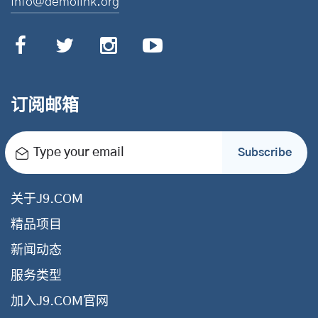
info@demolink.org
订阅邮箱
Type your email
Subscribe
关于J9.COM
精品项目
新闻动态
服务类型
加入J9.COM官网