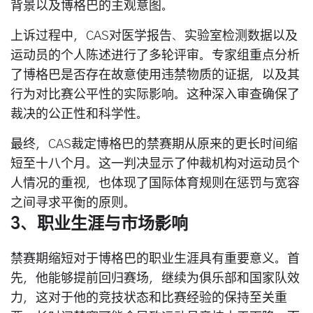
背景以及博格巴的主观意图。
上诉过程中，CAS对医学报告、实验室检测数据以及
运动员的个人陈述进行了多轮评审。专家组重点分析
了博格巴是否存在故意使用违禁物质的证据，以及其
行为对比赛公平性的实际影响。这种深入审查确保了
裁决的公正性和科学性。
最终，CAS裁定博格巴的禁赛期从原来的更长时间缩
短至十八个月。这一判决显示了仲裁机构对运动员个
人情况的重视，也体现了国际体育规则在惩罚与宽容
之间寻求平衡的原则。
3、职业生涯与市场影响
禁赛期缩短对于博格巴的职业生涯具有重要意义。首
先，他能够提前回归赛场，继续为俱乐部和国家队效
力，这对于他的竞技状态和比赛经验的保持至关重