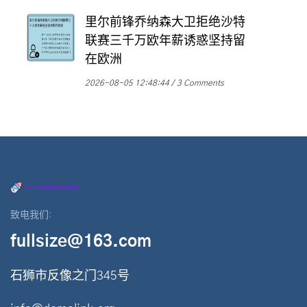
里尔前锋乔纳森大卫拒绝沙特
联赛三千万欧年薪诱惑坚持留
在欧洲
2026-08-05 12:48:44
3 Comments
致电我们:
fullsize@163.com
石狮市反像之门345号