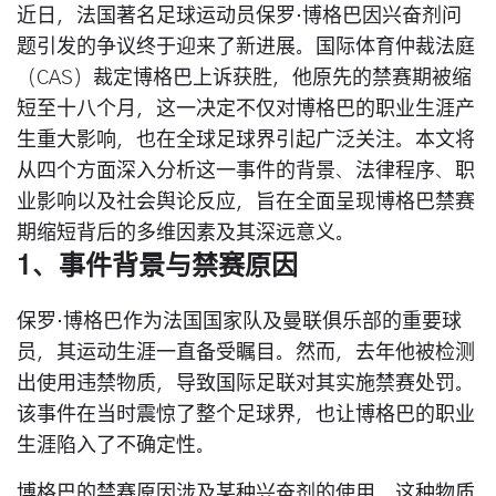
近日，法国著名足球运动员保罗·博格巴因兴奋剂问
题引发的争议终于迎来了新进展。国际体育仲裁法庭
（CAS）裁定博格巴上诉获胜，他原先的禁赛期被缩
短至十八个月，这一决定不仅对博格巴的职业生涯产
生重大影响，也在全球足球界引起广泛关注。本文将
从四个方面深入分析这一事件的背景、法律程序、职
业影响以及社会舆论反应，旨在全面呈现博格巴禁赛
期缩短背后的多维因素及其深远意义。
1、事件背景与禁赛原因
保罗·博格巴作为法国国家队及曼联俱乐部的重要球
员，其运动生涯一直备受瞩目。然而，去年他被检测
出使用违禁物质，导致国际足联对其实施禁赛处罚。
该事件在当时震惊了整个足球界，也让博格巴的职业
生涯陷入了不确定性。
博格巴的禁赛原因涉及某种兴奋剂的使用，这种物质