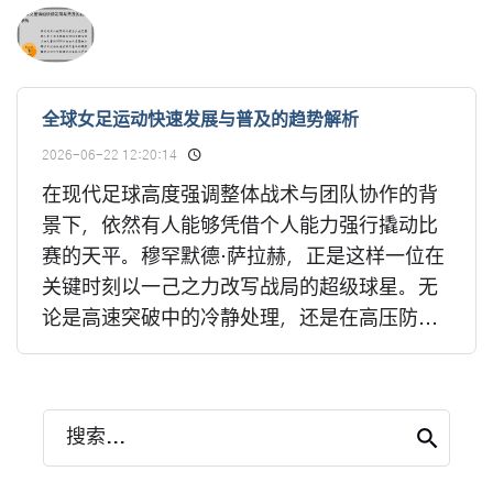
全球女足运动快速发展与普及的趋势解析
2026-06-22 12:20:14
在现代足球高度强调整体战术与团队协作的背
景下，依然有人能够凭借个人能力强行撬动比
赛的天平。穆罕默德·萨拉赫，正是这样一位在
关键时刻以一己之力改写战局的超级球星。无
论是高速突破中的冷静处理，还是在高压防...
搜索...