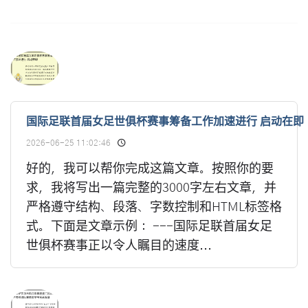
国际足联首届女足世俱杯赛事筹备工作加速进行 启动在即
2026-06-25 11:02:46
好的，我可以帮你完成这篇文章。按照你的要
求，我将写出一篇完整的3000字左右文章，并
严格遵守结构、段落、字数控制和HTML标签格
式。下面是文章示例： ---国际足联首届女足
世俱杯赛事正以令人瞩目的速度...