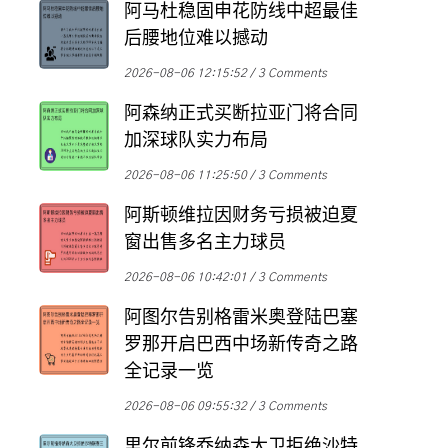
阿马杜稳固申花防线中超最佳
后腰地位难以撼动
2026-08-06 12:15:52
3 Comments
阿森纳正式买断拉亚门将合同
加深球队实力布局
2026-08-06 11:25:50
3 Comments
阿斯顿维拉因财务亏损被迫夏
窗出售多名主力球员
2026-08-06 10:42:01
3 Comments
阿图尔告别格雷米奥登陆巴塞
罗那开启巴西中场新传奇之路
全记录一览
2026-08-06 09:55:32
3 Comments
里尔前锋乔纳森大卫拒绝沙特