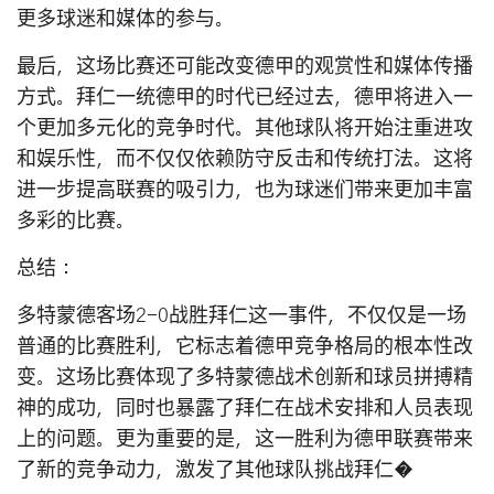
更多球迷和媒体的参与。
最后，这场比赛还可能改变德甲的观赏性和媒体传播
方式。拜仁一统德甲的时代已经过去，德甲将进入一
个更加多元化的竞争时代。其他球队将开始注重进攻
和娱乐性，而不仅仅依赖防守反击和传统打法。这将
进一步提高联赛的吸引力，也为球迷们带来更加丰富
多彩的比赛。
总结：
多特蒙德客场2-0战胜拜仁这一事件，不仅仅是一场
普通的比赛胜利，它标志着德甲竞争格局的根本性改
变。这场比赛体现了多特蒙德战术创新和球员拼搏精
神的成功，同时也暴露了拜仁在战术安排和人员表现
上的问题。更为重要的是，这一胜利为德甲联赛带来
了新的竞争动力，激发了其他球队挑战拜仁�