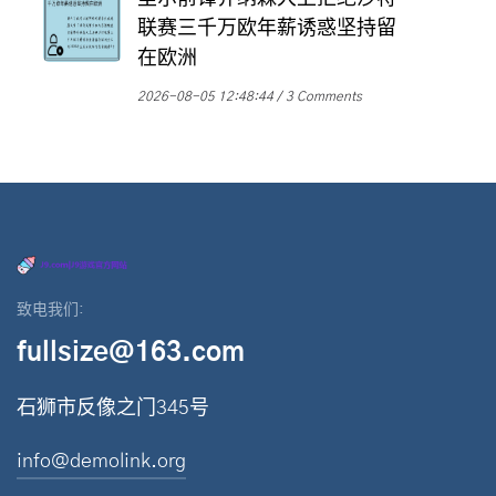
联赛三千万欧年薪诱惑坚持留
在欧洲
2026-08-05 12:48:44
3 Comments
致电我们:
fullsize@163.com
石狮市反像之门345号
info@demolink.org