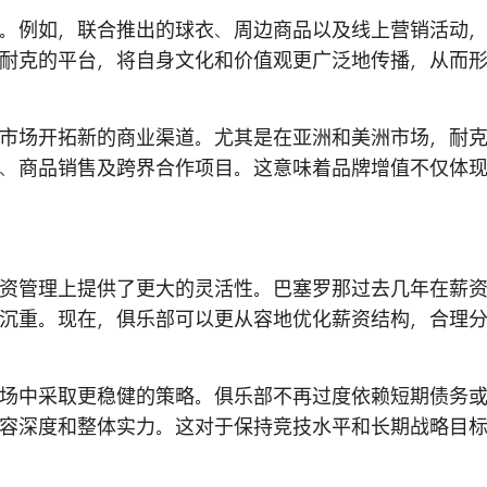
。例如，联合推出的球衣、周边商品以及线上营销活动
耐克的平台，将自身文化和价值观更广泛地传播，从而
市场开拓新的商业渠道。尤其是在亚洲和美洲市场，耐
、商品销售及跨界合作项目。这意味着品牌增值不仅体
资管理上提供了更大的灵活性。巴塞罗那过去几年在薪
沉重。现在，俱乐部可以更从容地优化薪资结构，合理
场中采取更稳健的策略。俱乐部不再过度依赖短期债务
容深度和整体实力。这对于保持竞技水平和长期战略目