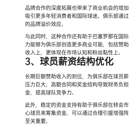
品牌合作的深度拓展也带来了商业机会的增加
吸引更多年轻消费者和国际球迷。俱乐部通过
的品牌溢价效应。
与此同时，这种合作还有助于巴塞罗那在国际
力能够为俱乐部创造更多商业可能，包括赞助
收入上，更体现在市场认知和粉丝黏性上。
3、球员薪资结构优化
长期巨额赞助收入的到位，为俱乐部在球员薪
压力巨大，高额合同和奖金结构导致财务负担
金，提高球队竞争力。
此外，稳定的资金支持有助于俱乐部在转会市
心球员来筹集资金，可以通过合理引援增强阵
至关重要。