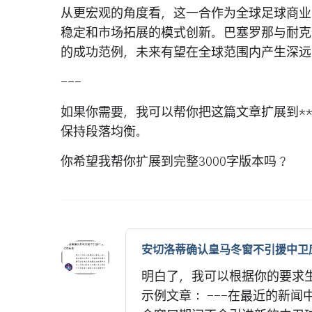
从更宏观的角度看，这一合作为全球足球商业
稳定和市场拓展的模式创新。巴塞罗那与耐克
的成功范例，未来有望在全球范围内产生深远
---
如果你需要，我可以帮你把这篇文章扩展到**
保持段落均衡。
你希望我帮你扩展到完整3000字版本吗？
安切洛蒂确认皇马冬窗不引援中卫
明白了，我可以根据你的要求
示例文章： ---在最近的新