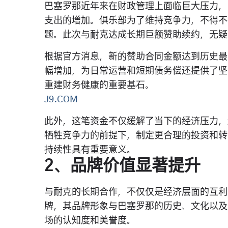
巴塞罗那近年来在财政管理上面临巨大压力，
支出的增加。俱乐部为了维持竞争力，不得不
题。此次与耐克达成长期巨额赞助续约，无疑
根据官方消息，新的赞助合同金额达到历史最
幅增加，为日常运营和短期债务偿还提供了坚
重建财务健康的重要基石。
J9.COM
此外，这笔资金不仅缓解了当下的经济压力，
牺牲竞争力的前提下，制定更合理的投资和转
持续性具有重要意义。
2、品牌价值显著提升
与耐克的长期合作，不仅仅是经济层面的互利
牌，其品牌形象与巴塞罗那的历史、文化以及
场的认知度和美誉度。