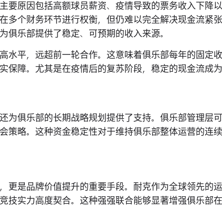
主要原因包括高额球员薪资、疫情导致的票务收入下降
在多个财务环节进行权衡，但仍难以完全解决现金流紧
为俱乐部提供了稳定、可预期的收入来源。
高水平，远超前一轮合作。这意味着俱乐部每年的固定
实保障。尤其是在疫情后的复苏阶段，稳定的现金流成
还为俱乐部的长期战略规划提供了支持。俱乐部管理层
会策略。这种资金稳定性对于维持俱乐部整体运营的连
，更是品牌价值提升的重要手段。耐克作为全球领先的
竞技实力高度契合。这种强强联合能够显著增强俱乐部