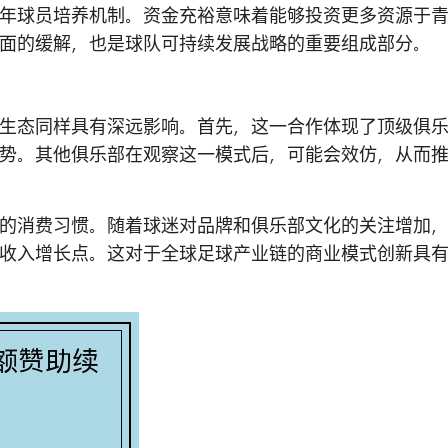
年球员培养机制。资金充裕意味着能够投资更多资源于
面的缓解，也是球队可持续发展战略的重要组成部分。
生态同样具有深远影响。首先，这一合作体现了顶级俱
势。其他俱乐部在观察这一模式后，可能会效仿，从而
的消费习惯。随着球迷对品牌和俱乐部文化的关注增加
收入增长点。这对于全球足球产业链的商业模式创新具