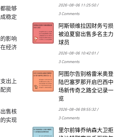
2026-08-06 11:25:50
，都能够
3 Comments
形成稳定
阿斯顿维拉因财务亏损
被迫夏窗出售多名主力
克的影响
球员
现在经济
2026-08-06 10:42:01
3 Comments
阿图尔告别格雷米奥登
资支出上
陆巴塞罗那开启巴西中
分配资
场新传奇之路全记录一
览
2026-08-06 09:55:32
或出售核
3 Comments
标的实现
里尔前锋乔纳森大卫拒