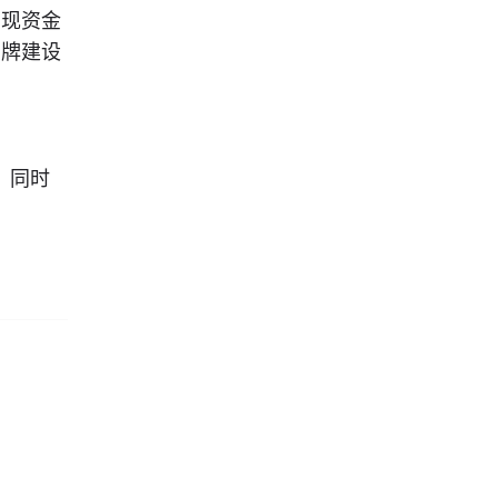
实现资金
品牌建设
，同时