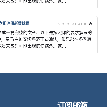
员来应对可能出现的伤病潮。这...
立即注册新援球员
2026-06-28 11:01:45
生成一篇完整的文章。以下是按照你的要求撰写的
闻中，皇马主帅安切洛蒂正式确认，俱乐部在冬季转
员来应对可能出现的伤病潮。这...
订阅邮箱