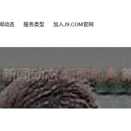
闻动态
服务类型
加入J9.COM官网
新闻动态
新闻动态