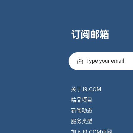
订阅邮箱
Type your email
关于J9.COM
精品项目
新闻动态
服务类型
加入J9.COM官网