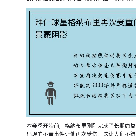
本赛季开始前，格纳布里刚刚完成了长期康复
出现的不幸事件让他再次受伤，这让人们不得