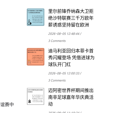
里尔前锋乔纳森大卫拒
绝沙特联赛三千万欧年
薪诱惑坚持留在欧洲
2026-08-05 12:48:44
3 Comments
迪马利亚回归本菲卡首
秀闪耀登场 凭借进球为
球队开门红
2026-08-05 12:00:33
3 Comments
迈阿密世界杯期间推出
南非足球嘉年华庆典活
动
友谊赛中