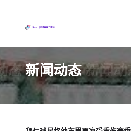
动态
新闻动态
新闻动