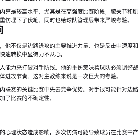
内算是较高水平，尤其是在高强度比赛阶段，膝关节和
重伤埋下了伏笔，同时也给球队管理层带来严峻考验。
响
，他不仅是边路进攻的主要推进力量，也是反击中速度
快速转换中显得力不从心。
人能力来打破对手防线。他的重伤意味着球队必须调整
体进攻节奏，这对主教练来说是一次巨大的考验。
内联赛的关键比赛中失去竞争优势。对手很可能针对边
加了比赛的不确定性。
的心理状态造成影响。多次伤病可能导致球员在比赛中