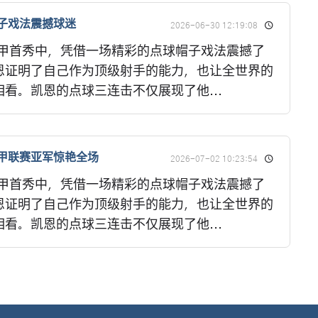
子戏法震撼球迷
2026-06-30 12:19:08
德甲首秀中，凭借一场精彩的点球帽子戏法震撼了
恩证明了自己作为顶级射手的能力，也让全世界的
看。凯恩的点球三连击不仅展现了他...
甲联赛亚军惊艳全场
2026-07-02 10:23:54
德甲首秀中，凭借一场精彩的点球帽子戏法震撼了
恩证明了自己作为顶级射手的能力，也让全世界的
看。凯恩的点球三连击不仅展现了他...