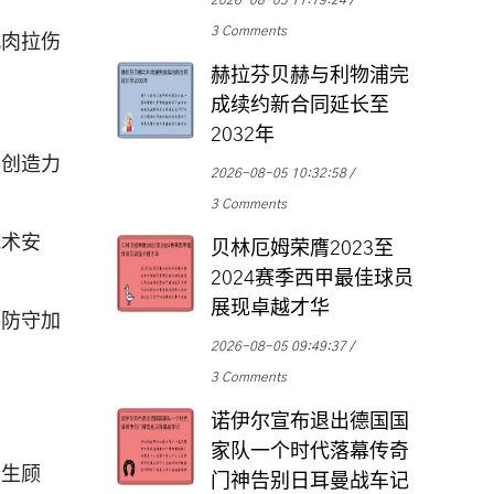
2026-08-05 11:19:24
3 Comments
肌肉拉伤
赫拉芬贝赫与利物浦完
成续约新合同延长至
2032年
和创造力
2026-08-05 10:32:58
3 Comments
战术安
贝林厄姆荣膺2023至
2024赛季西甲最佳球员
展现卓越才华
路防守加
2026-08-05 09:49:37
3 Comments
诺伊尔宣布退出德国国
家队一个时代落幕传奇
产生顾
门神告别日耳曼战车记