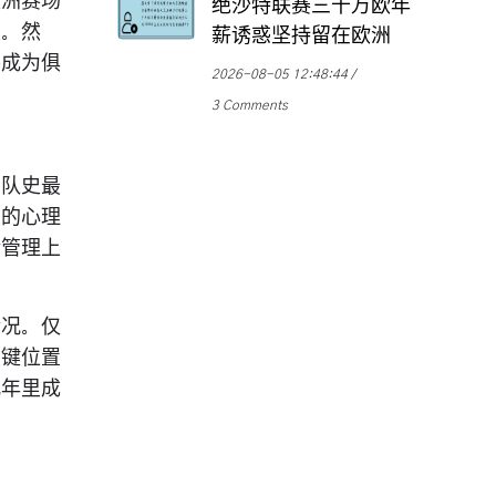
欧洲赛场
绝沙特联赛三千万欧年
报。然
薪诱惑坚持留在欧洲
将成为俱
2026-08-05 12:48:44
3 Comments
创队史最
大的心理
论管理上
情况。仅
关键位置
几年里成