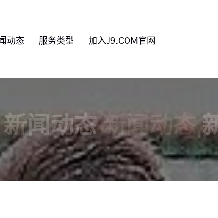
闻动态
服务类型
加入J9.COM官网
新闻动态
新闻动态