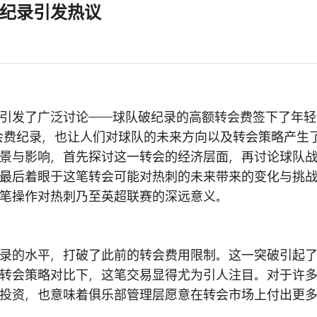
纪录引发热议
引发了广泛讨论——球队破纪录的高额转会费签下了年轻
会费纪录，也让人们对球队的未来方向以及转会策略产生
景与影响，首先探讨这一转会的经济层面，再讨论球队
最后着眼于这笔转会可能对热刺的未来带来的变化与挑
笔操作对热刺乃至英超联赛的深远意义。
录的水平，打破了此前的转会费用限制。这一突破引起
转会策略对比下，这笔交易显得尤为引人注目。对于许
投资，也意味着俱乐部管理层愿意在转会市场上付出更