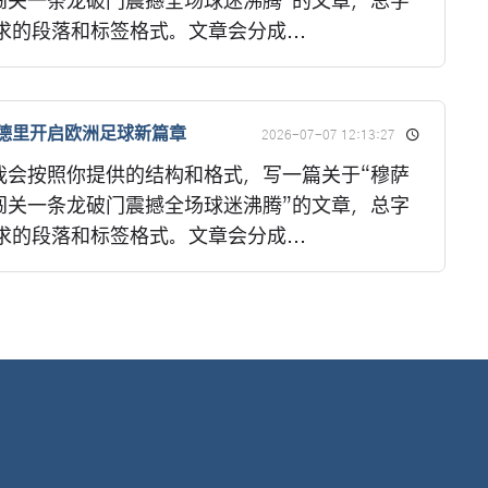
闯关一条龙破门震撼全场球迷沸腾”的文章，总字
求的段落和标签格式。文章会分成...
德里开启欧洲足球新篇章
2026-07-07 12:13:27
我会按照你提供的结构和格式，写一篇关于“穆萨
闯关一条龙破门震撼全场球迷沸腾”的文章，总字
求的段落和标签格式。文章会分成...