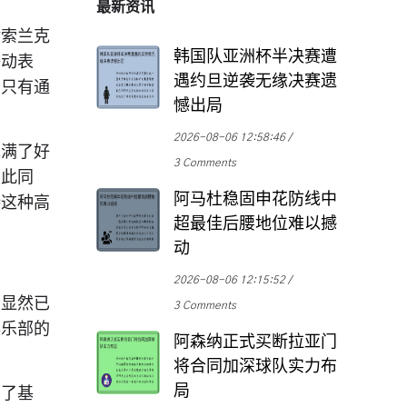
最新资讯
对索兰克
韩国队亚洲杯半决赛遭
举动表
遇约旦逆袭无缘决赛遗
，只有通
憾出局
2026-08-06 12:58:46
充满了好
3 Comments
与此同
阿马杜稳固申花防线中
持这种高
超最佳后腰地位难以撼
动
2026-08-06 12:15:52
刺显然已
3 Comments
俱乐部的
阿森纳正式买断拉亚门
将合同加深球队实力布
局
下了基