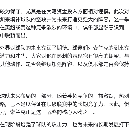
较为保守，尤其是在大笔资金投入方面相对谨慎。此次
源来填补球队的空缺并为未来打造更强大的阵容。这一
在英超联赛这种竞争激烈的环境中，俱乐部显然意识到
中脱颖而出。
外界对球队的未来充满了期待。球迷们对索兰克的到来
潜力和才华，大家对他在热刺的表现抱有很高的期望。
其他动作，是否会继续加强阵容，以及俱乐部是否会保
球队未来布局的一部分。随着英超竞争的日益激烈，热
略，已不足以保证在顶级联赛中的长期竞争力。因此，
力，索兰克正是这一战略的核心人物之一。
在现阶段增强了球队的攻击力，也为未来的长期发展打