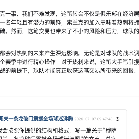
克一事，我们不难发现，这笔转会不仅是俱乐部在经济
一名年轻且有潜力的前锋，索兰克的加入意味着热刺将
础。然而，这笔交易也带来了不小的风险和压力，球队
都会对热刺的未来产生深远影响。无论是对球队的战术
个赛季中进行精心操作。对于热刺来说，这笔大手笔引
战的前提下，球队才能真正收获这笔交易所带来的回报
闯关一条龙破门震撼全场球迷沸腾
2026-07-07 09:47:48
我会按照你提供的结构和格式，写一篇关于“穆萨