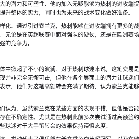
大的潜力和可塑性，他的加入无疑能够为热刺的进攻端
提升整体的实力，同时也为未来的战术变化做好准备。
样化。通过引进索兰克，热刺能够在进攻端拥有更多的
。无论是在英超联赛中面对强队的硬仗，还是在欧洲赛
强的竞争力。
体中掀起了不小的波澜。对于热刺球迷来说，这笔交易
现并非完全无懈可击，但他在各个层面上的潜力让球迷
表示，他们对这笔高额转会充满了期待，认为索兰克能
们认为，虽然索兰克在某些方面的表现不错，但他是否
存在不确定性。尤其是在热刺此前多次尝试通过高额签
些球迷对于大手笔转会的效果保持谨慎态度。