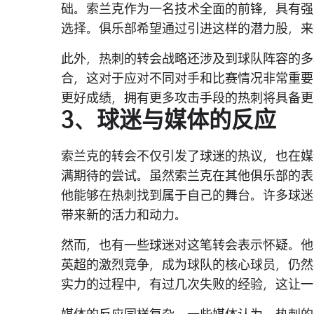
础。索兰克作为一名技术全面的前锋，具有强
选择。俱乐部希望通过引进这样的潜力股，来
此外，热刺的转会战略还涉及到球队阵容的多
合，这对于应对不同对手和比赛情况非常重要
更好成绩，拥有更多攻击手段的热刺将具备更
3、球迷与媒体的反应
索兰克的转会不仅引发了球迷的热议，也在媒
满期待的尝试。虽然索兰克在其他俱乐部的表
他能够在热刺找到属于自己的舞台。许多球迷
带来新的活力和动力。
然而，也有一些球迷对这笔转会表示怀疑。他
英超的激烈竞争，成为球队的核心球员，仍然
实力的过程中，有过几次失败的经验，这让一