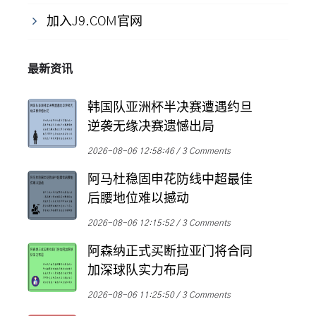
加入J9.COM官网
最新资讯
韩国队亚洲杯半决赛遭遇约旦
逆袭无缘决赛遗憾出局
2026-08-06 12:58:46
3 Comments
阿马杜稳固申花防线中超最佳
后腰地位难以撼动
2026-08-06 12:15:52
3 Comments
阿森纳正式买断拉亚门将合同
加深球队实力布局
2026-08-06 11:25:50
3 Comments