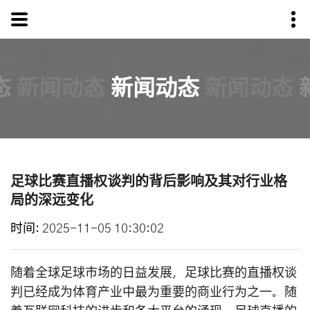
态
新闻动态
新闻动态
新闻动态
足球比赛直播权谈判的背后影响及其对行业格
局的深远变化
时间
2025-11-05 10:30:02
随着全球足球市场的日益发展，足球比赛的直播权谈
判已经成为体育产业中最为重要的商业行为之一。随