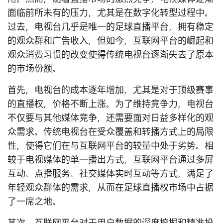
面临前所未有的压力，尤其是在数字化转型过程中。
过去，电视台几乎是唯一的足球直播平台，拥有稳定
的观众群和广告收入，但如今，互联网平台的崛起和
观众消费习惯的改变使得传统电视台逐渐失去了原本
的市场份额。
首先，电视台的成本逐年增加，尤其是对于顶级赛事
的直播权，价格不断上涨。为了维持竞争力，电视台
不仅要与其他媒体竞争，还需要面对日益多样化的观
众需求。传统电视台在受众覆盖和转播方式上的局限
性，使得它们在与互联网平台的较量中处于劣势。相
较于电视媒体的单一播出方式，互联网平台通过多屏
互动、点播服务、社交媒体实时互动等方式，满足了
年轻观众群体的需求，从而在足球直播权市场中占据
了一席之地。