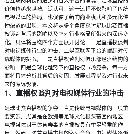
着互联网科技的进步和各大平台的涌现，足球直播的
价值也越来越被广泛认可。这一过程不仅影响了传统
电视媒体的格局，也促使了新的商业模式和多元化传
播渠道的出现。本文将从多个角度探讨足球比赛直播
权谈判背后的影响以及它对行业格局所带来的深远变
化。具体将围绕四个方面展开讨论：一是直播权谈判
对电视媒体行业的冲击，二是互联网平台的崛起对传
统媒体的挑战，三是直播权谈判对俱乐部经济结构的
影响，四是全球化趋势下的直播权市场竞争。每一方
面将具体分析其背后的动因、发展过程以及对行业未
来的深远影响。
1、直播权谈判对电视媒体行业的冲击
足球比赛直播权的争夺一直是传统电视媒体的一项重
要资源，尤其是在欧洲等足球文化根深蒂固的地区，
电视媒体对于体育赛事的直播权具有举足轻重的作
用。然而，随着直播市场的激烈竞争，电视媒体逐渐