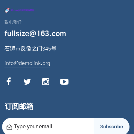
致电我们:
fullsize@163.com
石狮市反像之门345号
info@demolink.org
订阅邮箱
Type your email
Subscribe