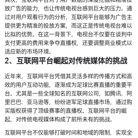
其次，互联网平台对于用户数据的深度挖掘和精准投
放广告的能力，也让传统电视台感到巨大的压力。通
过对用户观看行为的分析，互联网平台能够为广告主
提供更为精准的投放方案，而这正是传统电视台难以
比拟的优势。在这一背景下，电视台不仅要在谈判中
支付更高的费用来争夺直播权，还要调整商业模式以
适应新的市场环境。
2、互联网平台崛起对传统媒体的挑战
近年来，互联网平台凭借其灵活多样的传播方式和高
效的用户互动功能，逐渐成为足球比赛直播的重要平
台。尤其是一些全球知名的互联网公司，如腾讯、阿
里巴巴、亚马逊等，纷纷进军足球直播市场，通过购
买版权获得了顶级赛事的直播权。互联网平台的崛
起，对传统电视媒体构成了前所未有的挑战。
互联网平台不仅能够打破时间和地域的限制，实现全