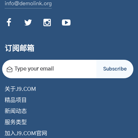
info@demolink.org
订阅邮箱
Type your email
Subscribe
关于J9.COM
精品项目
新闻动态
服务类型
加入J9.COM官网