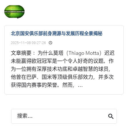
北京国安俱乐部前身溯源与发展历程全景揭秘
2025-11-08 09:27:26
文章摘要： 为什么莫塔（Thiago Motta）迟迟
未能赢得欧冠冠军是一个令人好奇的议题。作
为一位拥有深厚技术功底和卓越智慧的球员，
他曾在巴萨、国米等顶级俱乐部效力，并多次
获得国内赛事的荣誉。然而，...
搜索...