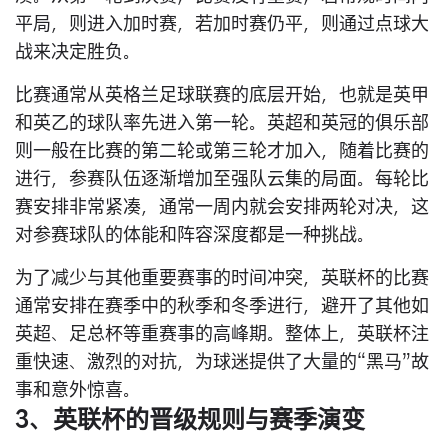
平局，则进入加时赛，若加时赛仍平，则通过点球大
战来决定胜负。
比赛通常从英格兰足球联赛的底层开始，也就是英甲
和英乙的球队率先进入第一轮。英超和英冠的俱乐部
则一般在比赛的第二轮或第三轮才加入，随着比赛的
进行，参赛队伍逐渐增加至强队云集的局面。每轮比
赛安排非常紧凑，通常一周内就会安排两轮对决，这
对参赛球队的体能和阵容深度都是一种挑战。
为了减少与其他重要赛事的时间冲突，英联杯的比赛
通常安排在赛季中的秋季和冬季进行，避开了其他如
英超、足总杯等重赛事的高峰期。整体上，英联杯注
重快速、激烈的对抗，为球迷提供了大量的“黑马”故
事和意外惊喜。
3、英联杯的晋级规则与赛季演变