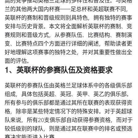
高的竞争推动英格兰足球的多样性和普及性。与英格
兰的其他两大国内杯赛——足总杯和英超联赛不同，
英联杯的赛制和晋级规则别具特色，拥有独特的赛事
安排与历史背景。本文将全面解析英联杯的赛制、竞
赛规则和晋级方式，从参赛队伍、比赛结构、赛制演
变、比赛特点四个方面进行详细的阐述，帮助读者更
好地理解这项赛事的独特之处，并对其重要性做出全
面的评估。
1、英联杯的参赛队伍及资格要求
英联杯的参赛队伍由英格兰足球体系中的各级俱乐部
组成，具体包括英超、英冠、英甲、英乙的俱乐部。
所有参与的俱乐部都是通过其所在联赛的表现获得资
格，除非是某些特定情况下的特殊安排。对于英超球
队来说，所有20支俱乐部自动获得参赛资格，而对于
较低级别的球队，则是通过其在联赛中的排名或预选
赛决定能否进入比赛。