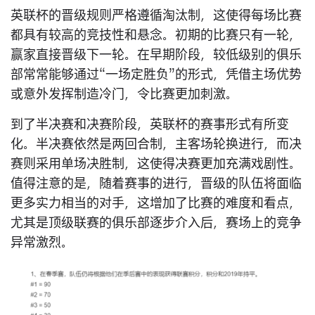
英联杯的晋级规则严格遵循淘汰制，这使得每场比赛
都具有较高的竞技性和悬念。初期的比赛只有一轮，
赢家直接晋级下一轮。在早期阶段，较低级别的俱乐
部常常能够通过“一场定胜负”的形式，凭借主场优势
或意外发挥制造冷门，令比赛更加刺激。
到了半决赛和决赛阶段，英联杯的赛事形式有所变
化。半决赛依然是两回合制，主客场轮换进行，而决
赛则采用单场决胜制，这使得决赛更加充满戏剧性。
值得注意的是，随着赛事的进行，晋级的队伍将面临
更多实力相当的对手，这增加了比赛的难度和看点，
尤其是顶级联赛的俱乐部逐步介入后，赛场上的竞争
异常激烈。