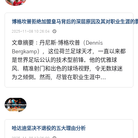
博格坎普拒绝加盟皇马背后的深层原因及其对职业生涯的
2025-11-08 10:26:04
文章摘要：丹尼斯·博格坎普（Dennis
Bergkamp），这位荷兰足球天才，一直以来都
是世界足坛公认的技术型前锋。他的优雅球
风、精准射门和出色的球场视野，令无数球迷
为之倾倒。然而，尽管在职业生涯中...
哈达迪坚决不退役的五大理由分析