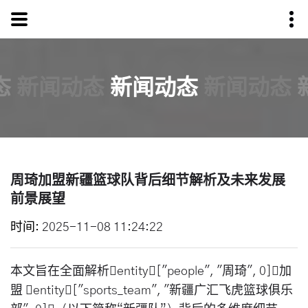
态
新闻动态
新闻动态
新闻动态
周琦加盟新疆篮球队背后细节解析及未来发展
前景展望
时间
2025-11-08 11:24:22
本文旨在全面解析entity["people", "周琦", 0]加
盟 entity["sports_team", "新疆广汇飞虎篮球俱乐