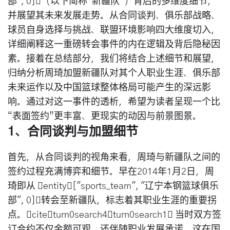
部", 0]（以下简称“新疆队”）背后的多维度细节，
并展望其未来发展走势。从合同谈判、俱乐部战略、
球员自身选择与挑战、联盟环境影响四大维度切入，
详细阐释这一重磅转会事件的内在逻辑及背后隐秘因
素。接着在总结部分，我们将结合上述细节和展望，
归纳分析周琦加盟新疆队对其个人职业生涯、俱乐部
未来运作以及中国篮球整体格局可能产生的深远影
响。通过对这一事件的透析，希望为读者呈现一个比
“表面签约”更丰富、更现实的动因与前景图景。
1、合同谈判与加盟细节
首先，从合同谈判的视角来看，周琦与新疆队之间的
签约过程充满博弈和细节。早在2014年1月2日，周
琦即从 entity["sports_team", "辽宁本钢篮球俱乐
部", 0]转会至新疆队，标志着其职业生涯的重要拐
点。citeturn0search4turn0search1 当时双方签
订合约不仅金额可观，还伴随职业发展承诺，这在国