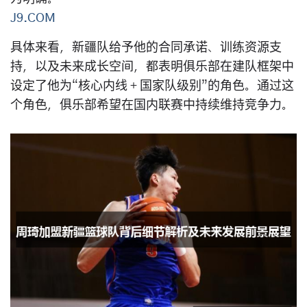
J9.COM
具体来看，新疆队给予他的合同承诺、训练资源支
持，以及未来成长空间，都表明俱乐部在建队框架中
设定了他为“核心内线＋国家队级别”的角色。通过这
个角色，俱乐部希望在国内联赛中持续维持竞争力。