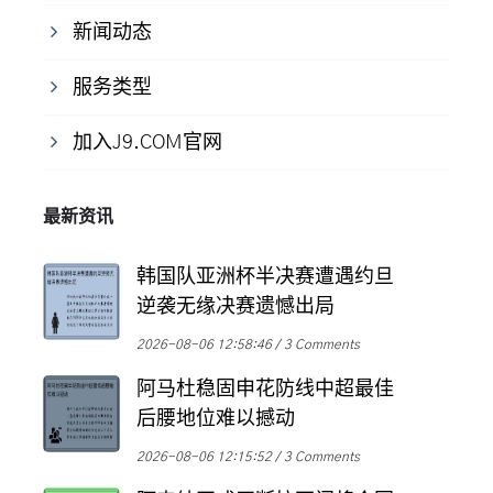
新闻动态
服务类型
加入J9.COM官网
最新资讯
韩国队亚洲杯半决赛遭遇约旦
逆袭无缘决赛遗憾出局
2026-08-06 12:58:46
3 Comments
阿马杜稳固申花防线中超最佳
后腰地位难以撼动
2026-08-06 12:15:52
3 Comments