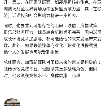
升；第二，在国家队层面，如能承担核心角色、在亚
洲赛场乃至世界赛场为中国男篮贡献力量，其（在联
盟）话语权和社会影响力将进一步扩大。
同时，也要看到可能存在的阻碍：联盟工资帽政策、
俱乐部财务压力、球员转会机制尚不完善、国内球员
成长环境竞争加剧等，都可能给他的未来发展带来变
数。此外，如果联盟整体商业化、职业化进程缓慢，
他个人的发展也可能受到拖累。
总体而言，加盟新疆队对周琦未来的意义是积极的：
既给予他竞技平台，也赋予其更多战略角色。但同
时，他必须在竞技水平、身体健康、心理