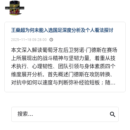
王燊超为何未能入选国足深度分析及个人看法探讨
2025-11-18 09:28:00
本文深入解读葡萄牙左后卫努诺·门德斯在赛场
上所展现出的战斗精神与坚韧力量，着重从技
术执行、心理韧性、团队引领与身体素质四个
维度展开分析。首先概述门德斯在攻防转换、
对抗中如何以速度与判断弥补经验短板；随...
搜索...