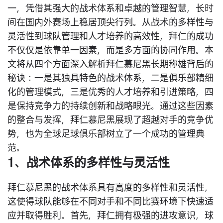
一，凭借其强大的战术体系和卓越的管理智慧，长时
间在国内外赛场上稳居顶尖行列。从战术的多样性与
灵活性到球队管理和人才培养的高效性，拜仁的成功
不仅仅是依靠单一因素，而是多方面的协同作用。本
文将从四个方面深入解析拜仁慕尼黑长期称雄背后的
秘诀：一是其独具特色的战术体系，二是俱乐部精细
化的管理模式，三是优秀的人才培养和引进策略，四
是保持竞争力的持续创新和战略眼光。通过这些因素
的整合与发挥，拜仁慕尼黑展现了超越对手的竞争优
势，也为全球足球俱乐部树立了一个成功的管理典
范。
1、战术体系的多样性与灵活性
拜仁慕尼黑的战术体系具有高度的多样性和灵活性，
这使得球队能够在不同对手和不同比赛环境下快速适
应并取得胜利。首先，拜仁拥有极强的进攻意识，球