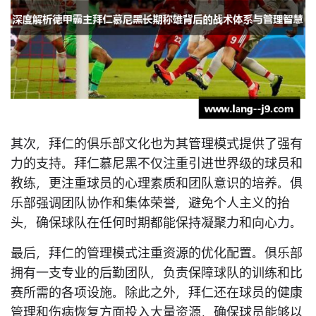
其次，拜仁的俱乐部文化也为其管理模式提供了强有
力的支持。拜仁慕尼黑不仅注重引进世界级的球员和
教练，更注重球员的心理素质和团队意识的培养。俱
乐部强调团队协作和集体荣誉，避免个人主义的抬
头，确保球队在任何时期都能保持凝聚力和向心力。
最后，拜仁的管理模式注重资源的优化配置。俱乐部
拥有一支专业的后勤团队，负责保障球队的训练和比
赛所需的各项设施。除此之外，拜仁还在球员的健康
管理和伤病恢复方面投入大量资源，确保球员能够以