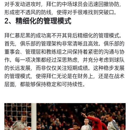
对手发动进攻时，拜仁的中场球员会迅速回撤协防，
形成密不透风的防线，使得对手很难找到突破口。
2、精细化的管理模式
拜仁慕尼黑的成功离不开其背后精细化的管理模式。
首先，俱乐部的管理架构非常清晰且高效。俱乐部的
董事会、管理层和教练组之间保持着紧密的沟通与协
作。每一项决策都经过深思熟虑，并充分考虑到球队
的长远发展，而非仅仅关注短期成绩。这种稳步发展
的管理模式，使得拜仁无论是在财务上，还是在战术
层面，都能够保持稳定和可持续性。