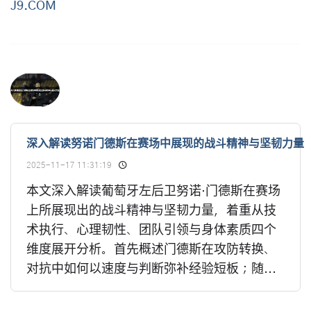
J9.COM
深入解读努诺门德斯在赛场中展现的战斗精神与坚韧力量
2025-11-17 11:31:19
本文深入解读葡萄牙左后卫努诺·门德斯在赛场
上所展现出的战斗精神与坚韧力量，着重从技
术执行、心理韧性、团队引领与身体素质四个
维度展开分析。首先概述门德斯在攻防转换、
对抗中如何以速度与判断弥补经验短板；随...