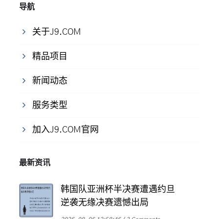
导航
关于J9.COM
精品项目
新闻动态
服务类型
加入J9.COM官网
最新资讯
韩国队亚洲杯半决赛遭遇约旦
逆袭无缘决赛遗憾出局