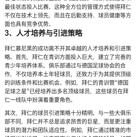
最佳状态投入比赛。这种全方位的管理方式使得拜仁
不仅在技术上领先，而且在后勤支持、球员健康等方
面也具有竞争优势。
3、人才培养与引进策略
拜仁慕尼黑的成功离不开其卓越的人才培养和引进策
略。首先，拜仁在青训方面投入巨大，建立了完善的
青少年培养体系。俱乐部通过与德国足球协会的合
作，不仅培养本土年轻球员，还致力于为其提供顶级
的训练条件和比赛机会。例如，拜仁的青训营“德国
足球之星”已经培养出多名顶级球员，这些球员在拜
仁一线队中扮演着重要角色。
其次，拜仁的球员引进策略十分精明。与一些大俱乐
部不同，拜仁并不总是追求昂贵的巨星，而是更注重
球员的潜力和团队适应性。例如，拜仁通过精准的市