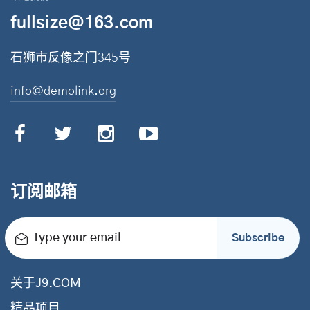
fullsize@163.com
石狮市反像之门345号
info@demolink.org
订阅邮箱
Type your email
Subscribe
关于J9.COM
精品项目