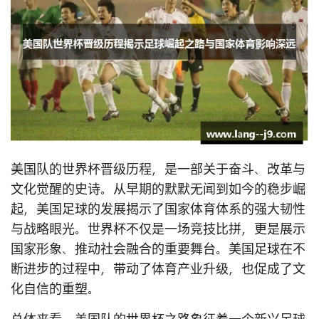
美国队的世界杯晋级历程，是一部关于奋斗、改革与
文化觉醒的史诗。从早期的默默无闻到如今的稳步崛
起，美国足球的发展揭示了国家体育体系的强大韧性
与战略眼光。世界杯不仅是一场竞技比拼，更是展示
国家形象、推动社会融合的重要舞台。美国足球在不
断进步的过程中，带动了体育产业升级，也促成了文
化自信的重塑。