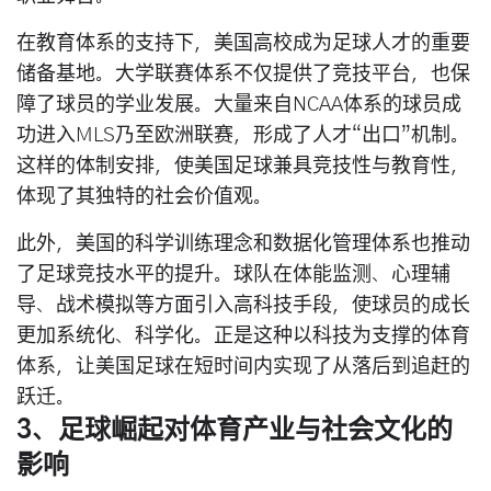
在教育体系的支持下，美国高校成为足球人才的重要
储备基地。大学联赛体系不仅提供了竞技平台，也保
障了球员的学业发展。大量来自NCAA体系的球员成
功进入MLS乃至欧洲联赛，形成了人才“出口”机制。
这样的体制安排，使美国足球兼具竞技性与教育性，
体现了其独特的社会价值观。
此外，美国的科学训练理念和数据化管理体系也推动
了足球竞技水平的提升。球队在体能监测、心理辅
导、战术模拟等方面引入高科技手段，使球员的成长
更加系统化、科学化。正是这种以科技为支撑的体育
体系，让美国足球在短时间内实现了从落后到追赶的
跃迁。
3、足球崛起对体育产业与社会文化的
影响