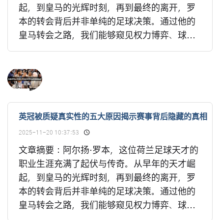
起，到皇马的光辉时刻，再到最终的离开，罗
本的转会背后并非单纯的足球决策。通过他的
皇马转会之路，我们能够窥见权力博弈、球...
英冠被质疑真实性的五大原因揭示赛事背后隐藏的真相
2025-11-20 10:37:53
文章摘要：阿尔扬·罗本，这位荷兰足球天才的
职业生涯充满了起伏与传奇。从早年的天才崛
起，到皇马的光辉时刻，再到最终的离开，罗
本的转会背后并非单纯的足球决策。通过他的
皇马转会之路，我们能够窥见权力博弈、球...