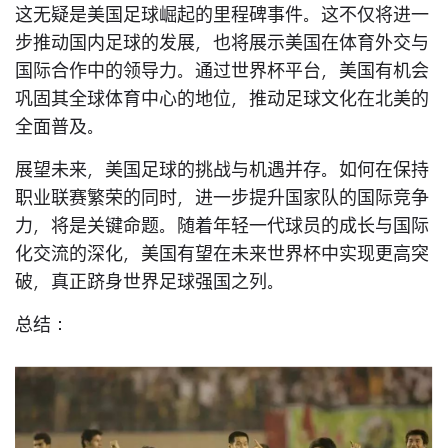
这无疑是美国足球崛起的里程碑事件。这不仅将进一
步推动国内足球的发展，也将展示美国在体育外交与
国际合作中的领导力。通过世界杯平台，美国有机会
巩固其全球体育中心的地位，推动足球文化在北美的
全面普及。
展望未来，美国足球的挑战与机遇并存。如何在保持
职业联赛繁荣的同时，进一步提升国家队的国际竞争
力，将是关键命题。随着年轻一代球员的成长与国际
化交流的深化，美国有望在未来世界杯中实现更高突
破，真正跻身世界足球强国之列。
总结：