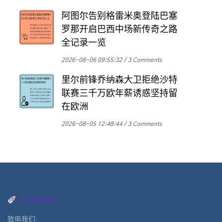
阿图尔告别格雷米奥登陆巴塞
罗那开启巴西中场新传奇之路
全记录一览
2026-08-06 09:55:32
3 Comments
里尔前锋乔纳森大卫拒绝沙特
联赛三千万欧年薪诱惑坚持留
在欧洲
2026-08-05 12:48:44
3 Comments
致电我们: