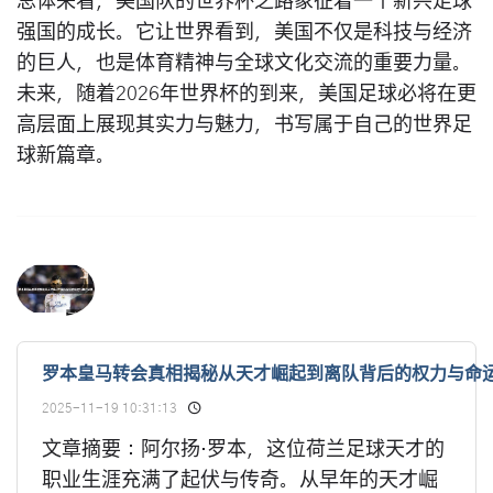
总体来看，美国队的世界杯之路象征着一个新兴足球
强国的成长。它让世界看到，美国不仅是科技与经济
的巨人，也是体育精神与全球文化交流的重要力量。
未来，随着2026年世界杯的到来，美国足球必将在更
高层面上展现其实力与魅力，书写属于自己的世界足
球新篇章。
罗本皇马转会真相揭秘从天才崛起到离队背后的权力与命
2025-11-19 10:31:13
文章摘要：阿尔扬·罗本，这位荷兰足球天才的
职业生涯充满了起伏与传奇。从早年的天才崛