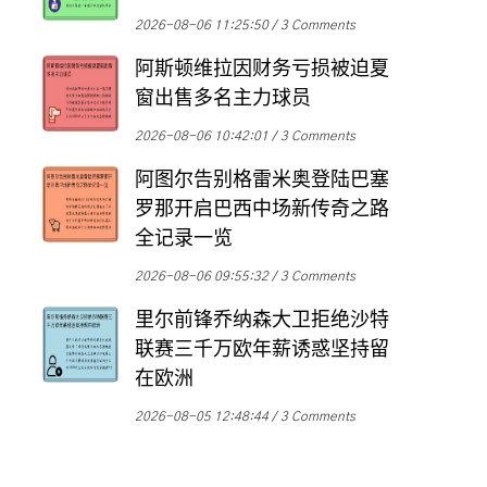
2026-08-06 11:25:50
3 Comments
阿斯顿维拉因财务亏损被迫夏
窗出售多名主力球员
2026-08-06 10:42:01
3 Comments
阿图尔告别格雷米奥登陆巴塞
罗那开启巴西中场新传奇之路
全记录一览
2026-08-06 09:55:32
3 Comments
里尔前锋乔纳森大卫拒绝沙特
联赛三千万欧年薪诱惑坚持留
在欧洲
2026-08-05 12:48:44
3 Comments