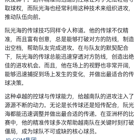
队友脚下。这种精准而迅速的控球让对手无法轻易夺
取球权，而阮光海也经常利用这种技术来组织进攻，
推动队伍向前。
阮光海的传球技巧同样令人称道。他的传球不仅精
准，而且富有创意，总是能够打破对方的防线，制造
出空档，帮助队友完成进攻。在与队友的默契配合
下，阮光海的传球总能迅速穿透对方防线，创造出绝
佳的进攻机会。而且，他在场上的视野也非常开阔，
能够迅速捕捉到场上发生的变化，并做出最适合的传
球决策。
这种卓越的控球与传球能力，给越南队的进攻注入了
源源不断的动力。无论是长传球还是短传配合，阮光
海都能迅速调整并做出最合适的传递。在亚洲杯的比
赛中，他的精准传球多次帮助越南队在关键时刻打破
僵局，成为球队不可或缺的核心球员。