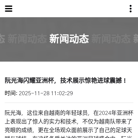
态
新闻动态
新闻动态
新闻动态
阮光海闪耀亚洲杯，技术展示惊艳进球震撼！
时间
2025-11-28 11:02:29
阮光海，这位来自越南的年轻球员，在2024年亚洲杯
上表现出了惊人的实力和技术，不仅为越南队带来了
亮眼的成绩，更在全场观众面前展示了自己的足球天