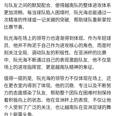
与队友之间的默契配合，使得越南队的整体进攻体系
更加流畅。每当球队陷入困境时，阮光海总能通过一
次精准的传球或一记关键的突破，帮助球队重新掌控
比赛节奏。
阮光海在场上的领导力也逐渐得到体现。作为年轻球
员，他并不拘泥于自己作为进攻核心的角色，而是时
刻关注全局，调动队友的积极性。在亚洲杯的比赛
中，阮光海不断通过自己的表现激励队友，他不仅是
场上的进攻指挥官，更是越南队精神的象征。
值得一提的是，阮光海的领导力不仅体现在场上，还
在更衣室内得到了体现。他的沉稳、专注以及不断努
力的态度感染了队友，帮助整个团队在困难时刻保持
着积极向上的状态。他在亚洲杯上的表现，不仅让他
个人受到了广泛的关注，也让越南队在亚洲足球的舞
台上崭露头角。