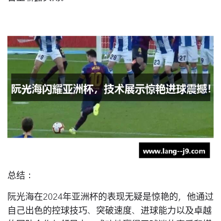
总结：
阮光海在2024年亚洲杯的表现无疑是惊艳的，他通过
自己出色的控球技巧、突破速度、进球能力以及卓越