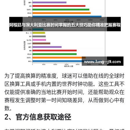
为了提高换算的精准度，球迷可以借助在线的全球时
区换算工具或手机内置的世界时钟功能。这些工具不
仅能提供准确的当地比赛开始时间，还能帮助观众在
赛程发生调整时第一时间知晓差异，从而做到心中有
数。
2、官方信息获取途径