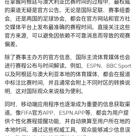
在掌握阿根廷与澳大利亚比赛时间的过程中，最权威
的渠道无疑是官方公告。无论是国际足联、赛事组委
会，还是两国的足球协会，都会在官方网站和官方社
交媒体平台上发布最准确的赛程时间。直接关注这些
官方来源，可以避免因依赖不可靠消息而导致的观赛
偏差。
除了赛事主办方的官方信息，国际主流体育媒体也会
进行赛程公布与时间解读。例如，ESPN、BBC Sport
以及阿根廷与澳大利亚本地的体育媒体，都会在报道
中标注比赛时间，并且通常会附上不同时区的转换说
明，这对国际观众来说极为便利。
同时，移动端应用程序也逐渐成为重要的信息获取渠
道。像FIFA官方APP、ESPN APP等，都会为用户提
供个性化赛程提醒功能，并自动换算至用户所在地的
本地时间。通过这些权威工具，观众能够减少信息误