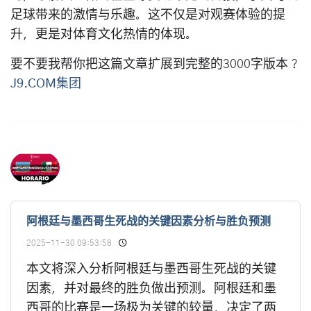
足球带来的激情与乐趣。这不仅是对观赛体验的提
升，更是对体育文化热情的体现。
要不要我帮你把这篇文章扩展到完整的3000字版本？
J9.COM集团
阿根廷与墨西哥生死战的关键因素分析与胜负预测
2025-11-30 09:53:58
本文将深入分析阿根廷与墨西哥生死战的关键
因素，并对最终的胜负做出预测。阿根廷和墨
西哥的比赛是一场极为关键的较量，决定了两