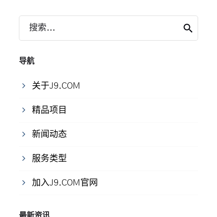
搜索...
导航
关于J9.COM
精品项目
新闻动态
服务类型
加入J9.COM官网
最新资讯