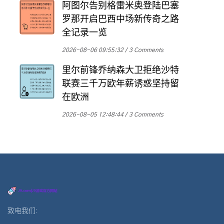
阿图尔告别格雷米奥登陆巴塞
罗那开启巴西中场新传奇之路
全记录一览
2026-08-06 09:55:32
3 Comments
里尔前锋乔纳森大卫拒绝沙特
联赛三千万欧年薪诱惑坚持留
在欧洲
2026-08-05 12:48:44
3 Comments
致电我们: