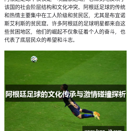
该国的社会阶层结构和文化冲突。阿根廷足球的传统
和热情主要集中在工人阶级和贫民区，尤其是布宜诺
斯艾利斯的贫民窟。许多阿根廷的足球明星都来自这
些贫困地区，他们的崛起不仅象征着个人的奋斗，也
代表了底层民众的希望和斗志。