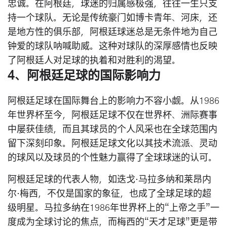
忠诚。在阿根廷，球迷的归属感极强，往往一生只支
持一个球队。无论是传统豪门如博卡青年、河床，还
是地方性的俱乐部，阿根廷球迷总是无条件地为自己
钟爱的球队呐喊助威。这种对球队的深厚感情也反映
了阿根廷人对足球的执着和对胜利的渴望。
4、阿根廷足球的国际影响力
阿根廷足球在国际舞台上的影响力不容小觑。从1986
年世界杯至今，阿根廷足球不仅在世界杯、洲际赛事
中屡获佳绩，而且其球员的个人风采也在全球范围内
留下深刻印象。阿根廷足球文化以其技术流派、灵动
的球风以及球员的个性魅力赢得了全球球迷的认可。
阿根廷足球的代表人物，如迭戈·马拉多纳和莱昂内
尔·梅西，不仅是国家的象征，也成了全球足球的超
级明星。马拉多纳在1986年世界杯上的“上帝之手”一
度成为全球讨论的焦点，而梅西的“天才足球”更是带