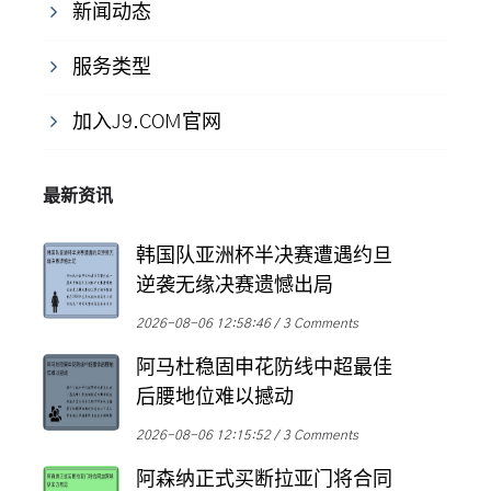
新闻动态
服务类型
加入J9.COM官网
最新资讯
韩国队亚洲杯半决赛遭遇约旦
逆袭无缘决赛遗憾出局
2026-08-06 12:58:46
3 Comments
阿马杜稳固申花防线中超最佳
后腰地位难以撼动
2026-08-06 12:15:52
3 Comments
阿森纳正式买断拉亚门将合同