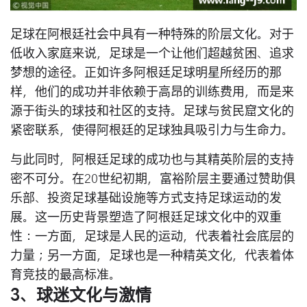
足球在阿根廷社会中具有一种特殊的阶层文化。对于
低收入家庭来说，足球是一个让他们超越贫困、追求
梦想的途径。正如许多阿根廷足球明星所经历的那
样，他们的成功并非依赖于高昂的训练费用，而是来
源于街头的球技和社区的支持。足球与贫民窟文化的
紧密联系，使得阿根廷的足球独具吸引力与生命力。
与此同时，阿根廷足球的成功也与其精英阶层的支持
密不可分。在20世纪初期，富裕阶层主要通过赞助俱
乐部、投资足球基础设施等方式支持足球运动的发
展。这一历史背景塑造了阿根廷足球文化中的双重
性：一方面，足球是人民的运动，代表着社会底层的
力量；另一方面，足球也是一种精英文化，代表着体
育竞技的最高标准。
3、球迷文化与激情