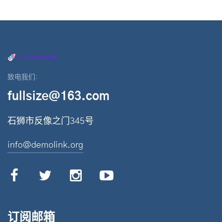
致电我们:
fullsize@163.com
石狮市反像之门345号
info@demolink.org
订阅邮箱