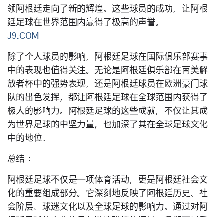
领阿根廷走向了新的辉煌。这些球员的成功，让阿根
廷足球在世界范围内赢得了极高的声誉。
J9.COM
除了个人球员的影响，阿根廷足球在国际俱乐部赛事
中的表现也值得关注。无论是阿根廷俱乐部在南美解
放者杯中的强势表现，还是阿根廷球员在欧洲豪门球
队的出色发挥，都让阿根廷足球在全球范围内获得了
极大的影响力。阿根廷足球的这些成就，不仅让其成
为世界足球的中坚力量，也加深了其在全球足球文化
中的地位。
总结：
阿根廷足球不仅是一项体育活动，更是阿根廷社会文
化的重要组成部分。它深刻地反映了阿根廷历史、社
会阶层、球迷文化以及全球足球的影响力。通过对阿