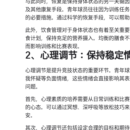
与此同时，恢复是保持身体状态的另一关键因
及其他康复手段。青年球员往往因为训练任务
的必要措施。通过科学的恢复手段，可以帮助
此外，饮食管理对于身体状态也有着至关重要
食计划，保持充足的营养摄入。均衡的膳食不
而影响训练和比赛表现。
2、心理调节：保持稳定
心理调节是提升竞技状态的重要环节。青年球
我怀疑等负面情绪，这些情绪会直接影响其表
问题。
首先，心理素质的培养需要从日常训练和比赛
的心态。可以通过冥想、深呼吸等放松技巧来
安。
其次，心理调节还包括设定合理的目标和期待