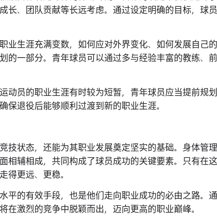
成长、团队贡献等长远考虑。通过设定明确的目标，球
职业生涯充满变数，如何应对外界变化、如何发展自己
划的一部分。青年球员可以通过多与经验丰富的教练、
运动员的职业生涯有时较为短暂，青年球员应当提前规
确保退役后能够顺利过渡到新的职业生涯。
竞技状态，还能为其职业发展奠定坚实的基础。身体管
面相辅相成，共同构成了球员成功的关键要素。只有在
走得更远、更稳。
水平的有效手段，也是他们走向职业成功的必由之路。
将在激烈的竞争中脱颖而出，迈向更高的职业巅峰。