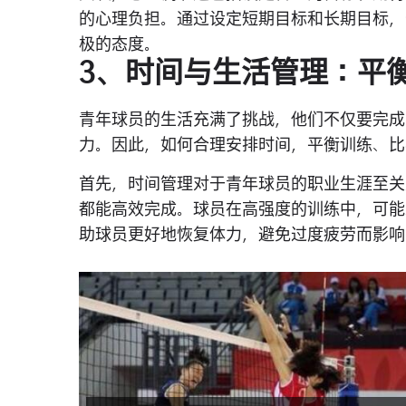
的心理负担。通过设定短期目标和长期目标，
极的态度。
3、时间与生活管理：平
青年球员的生活充满了挑战，他们不仅要完成
力。因此，如何合理安排时间，平衡训练、比
首先，时间管理对于青年球员的职业生涯至关
都能高效完成。球员在高强度的训练中，可能
助球员更好地恢复体力，避免过度疲劳而影响