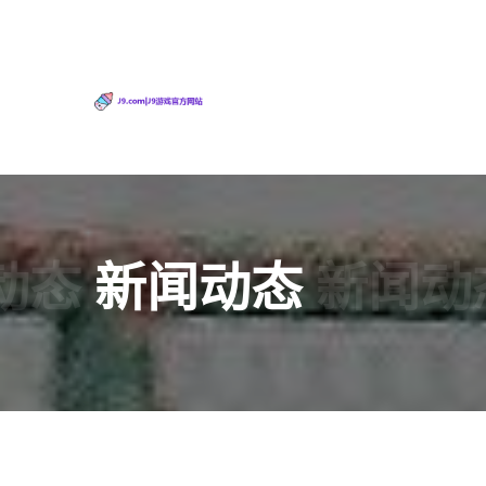
动态
新闻动态
新闻动