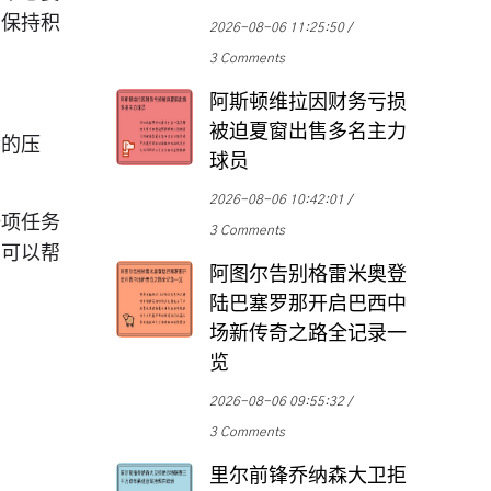
员保持积
2026-08-06 11:25:50
3 Comments
阿斯顿维拉因财务亏损
被迫夏窗出售多名主力
素的压
球员
2026-08-06 10:42:01
一项任务
3 Comments
乐可以帮
阿图尔告别格雷米奥登
陆巴塞罗那开启巴西中
场新传奇之路全记录一
览
2026-08-06 09:55:32
3 Comments
里尔前锋乔纳森大卫拒