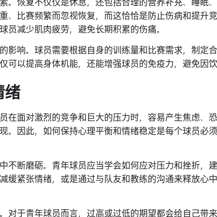
素。恢复不仅仅是休息，还包括合理的营养补充、睡眠
重、比赛频繁而忽视恢复，而这恰恰是防止伤病和提升
球员减少肌肉疲劳，避免长期积累的伤痛。
的影响。球员需要根据自身的训练量和比赛需求，制定
仅可以提高身体机能，还能增强球员的免疫力，避免因
情绪
员在面对激烈的竞争和巨大的压力时，容易产生焦虑、
现。因此，如何保持心理平衡和情绪稳定是每个球员必
中不断磨砺。青年球员应当学会如何应对压力和挫折，
减缓紧张情绪，或是通过与队友和教练的沟通来释放心
。对于青年球员而言，过高或过低的期望都会给自己带