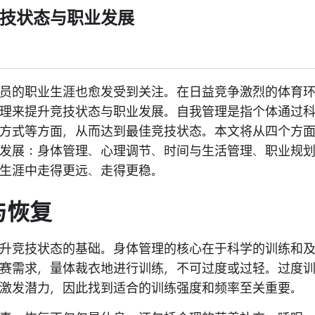
技状态与职业发展
员的职业生涯也愈发受到关注。在日益竞争激烈的体育
理来提升竞技状态与职业发展。自我管理是指个体通过
方式等方面，从而达到最佳竞技状态。本文将从四个方
发展：身体管理、心理调节、时间与生活管理、职业规
生涯中走得更远、走得更稳。
与恢复
升竞技状态的基础。身体管理的核心在于科学的训练和
赛需求，量体裁衣地进行训练，不可过度或过轻。过度
激发潜力，因此找到适合的训练强度和频率至关重要。