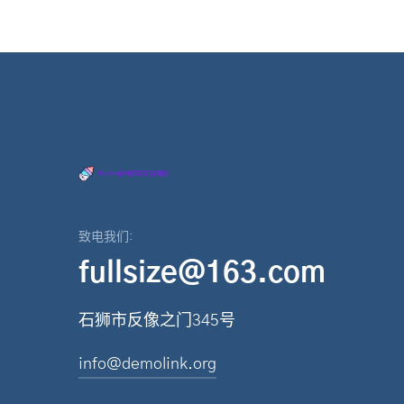
致电我们:
fullsize@163.com
石狮市反像之门345号
info@demolink.org