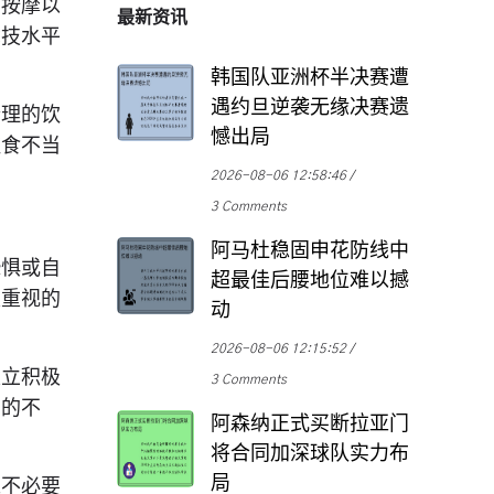
、按摩以
最新资讯
竞技水平
韩国队亚洲杯半决赛遭
遇约旦逆袭无缘决赛遗
合理的饮
憾出局
饮食不当
2026-08-06 12:58:46
3 Comments
阿马杜稳固申花防线中
恐惧或自
超最佳后腰地位难以撼
须重视的
动
2026-08-06 12:15:52
建立积极
3 Comments
中的不
阿森纳正式买断拉亚门
将合同加深球队实力布
局
来不必要