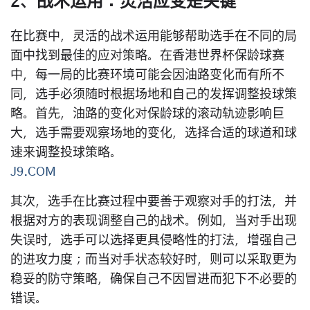
2、战术运用：灵活应变是关键
在比赛中，灵活的战术运用能够帮助选手在不同的局
面中找到最佳的应对策略。在香港世界杯保龄球赛
中，每一局的比赛环境可能会因油路变化而有所不
同，选手必须随时根据场地和自己的发挥调整投球策
略。首先，油路的变化对保龄球的滚动轨迹影响巨
大，选手需要观察场地的变化，选择合适的球道和球
速来调整投球策略。
J9.COM
其次，选手在比赛过程中要善于观察对手的打法，并
根据对方的表现调整自己的战术。例如，当对手出现
失误时，选手可以选择更具侵略性的打法，增强自己
的进攻力度；而当对手状态较好时，则可以采取更为
稳妥的防守策略，确保自己不因冒进而犯下不必要的
错误。