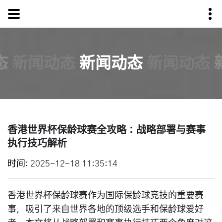
态
新闻动态
新闻动态
新闻动态
香港世界杯保龄球赛全攻略：战略部署与赛事
执行技巧解析
时间
2025-12-18 11:35:14
香港世界杯保龄球赛作为国际保龄球竞技的重要赛
事，吸引了来自世界各地的顶级选手和保龄球爱好