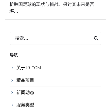
析韩国足球的现状与挑战，探讨其未来是否
堪...
搜索...
导航
关于J9.COM
精品项目
新闻动态
服务类型