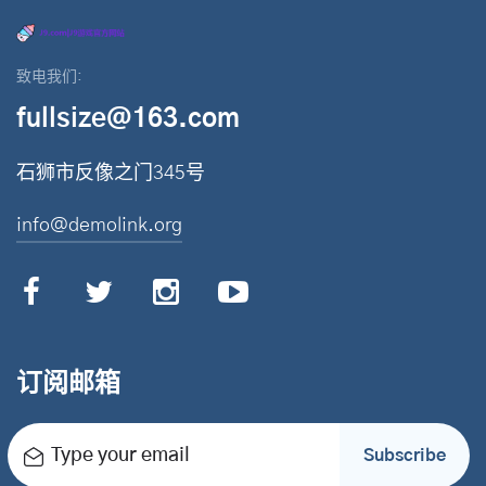
致电我们:
fullsize@163.com
石狮市反像之门345号
info@demolink.org
订阅邮箱
Type your email
Subscribe