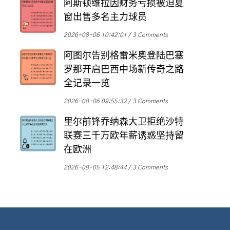
阿斯顿维拉因财务亏损被迫夏
窗出售多名主力球员
2026-08-06 10:42:01
3 Comments
阿图尔告别格雷米奥登陆巴塞
罗那开启巴西中场新传奇之路
全记录一览
2026-08-06 09:55:32
3 Comments
里尔前锋乔纳森大卫拒绝沙特
联赛三千万欧年薪诱惑坚持留
在欧洲
2026-08-05 12:48:44
3 Comments