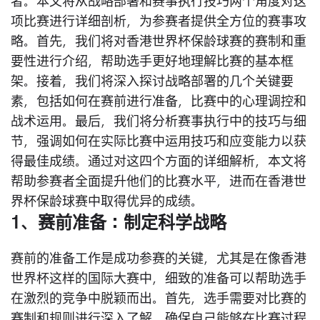
者。本文将从战略部署和赛事执行技巧两个角度对这
项比赛进行详细剖析，为参赛者提供全方位的赛事攻
略。首先，我们将对香港世界杯保龄球赛的赛制和重
要性进行介绍，帮助选手更好地理解比赛的基本框
架。接着，我们将深入探讨战略部署的几个关键要
素，包括如何在赛前进行准备，比赛中的心理调控和
战术运用。最后，我们将分析赛事执行中的技巧与细
节，强调如何在实际比赛中运用技巧和应变能力以获
得最佳成绩。通过对这四个方面的详细解析，本文将
帮助参赛者全面提升他们的比赛水平，进而在香港世
界杯保龄球赛中取得优异的成绩。
1、赛前准备：制定科学战略
赛前的准备工作是成功参赛的关键，尤其是在像香港
世界杯这样的国际大赛中，细致的准备可以帮助选手
在激烈的竞争中脱颖而出。首先，选手需要对比赛的
赛制和规则进行深入了解，确保自己能够在比赛过程