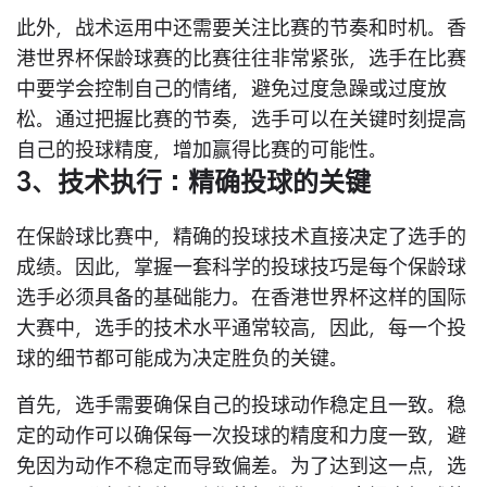
此外，战术运用中还需要关注比赛的节奏和时机。香
港世界杯保龄球赛的比赛往往非常紧张，选手在比赛
中要学会控制自己的情绪，避免过度急躁或过度放
松。通过把握比赛的节奏，选手可以在关键时刻提高
自己的投球精度，增加赢得比赛的可能性。
3、技术执行：精确投球的关键
在保龄球比赛中，精确的投球技术直接决定了选手的
成绩。因此，掌握一套科学的投球技巧是每个保龄球
选手必须具备的基础能力。在香港世界杯这样的国际
大赛中，选手的技术水平通常较高，因此，每一个投
球的细节都可能成为决定胜负的关键。
首先，选手需要确保自己的投球动作稳定且一致。稳
定的动作可以确保每一次投球的精度和力度一致，避
免因为动作不稳定而导致偏差。为了达到这一点，选