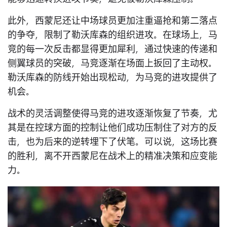
此外，西蒙尼还让中场球员更加注重逼抢和第二落点
的争夺，限制了勒沃库森的组织进攻。在球场上，马
竞的每一次反击都显得更加犀利，通过快速的传递和
侧翼球员的突破，马竞逐渐在场面上扳回了主动权。
勒沃库森的防线开始出现松动，为马竞的进攻提供了
机会。
战术的灵活调整使得马竞的进攻逐渐恢复了节奏，尤
其是在控球方面的控制让他们成功压制住了对方的反
击，也为后来的逆转埋下了伏笔。可以说，这场比赛
的胜利，离不开西蒙尼在战术上的精准决策和应变能
力。