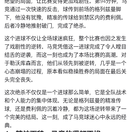
绝望的局面，让比赛变得更加戏剧性。第94分钟，马
竞通过一次快速的反击，球传到前场的格列兹曼脚
下，他没有犹豫，精准的传球给到禁区内的费利佩。
后者冷静地推射破门，完成了绝杀。
这个进球不仅让全场球迷疯狂，整个比赛也因之发生
了戏剧性的逆转。马竞凭借这一进球完成了令人瞠目
结舌的逆袭，而这一刻也成为了本场比赛的高潮。对
于勒沃库森而言，他们从领先到被逆转，几乎是一个
心态崩塌的过程，原本看似稳操胜券的局面在最后关
头完全丧失。
这次绝杀不仅仅是一个进球那么简单，它是全队战术
和个人能力的集中体现。无论是格列兹曼的精准传
球，还是费利佩的沉着冷静，都为这场逆转带来了一
个完美的结局。这一刻，成了马竞球迷心中永远的经
典。