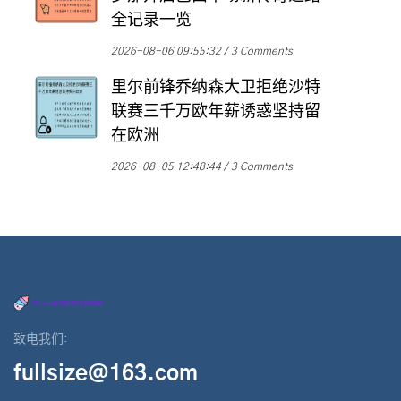
全记录一览
2026-08-06 09:55:32
3 Comments
里尔前锋乔纳森大卫拒绝沙特
联赛三千万欧年薪诱惑坚持留
在欧洲
2026-08-05 12:48:44
3 Comments
致电我们:
fullsize@163.com