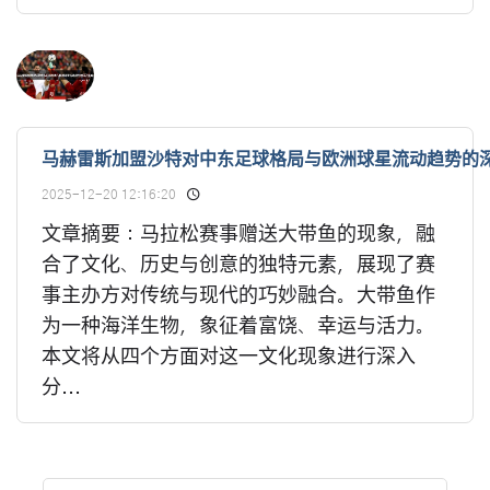
马赫雷斯加盟沙特对中东足球格局与欧洲球星流动趋势的
2025-12-20 12:16:20
文章摘要：马拉松赛事赠送大带鱼的现象，融
合了文化、历史与创意的独特元素，展现了赛
事主办方对传统与现代的巧妙融合。大带鱼作
为一种海洋生物，象征着富饶、幸运与活力。
本文将从四个方面对这一文化现象进行深入
分...