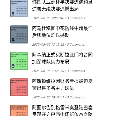
韩国队亚洲杯半决赛遭遇约旦
逆袭无缘决赛遗憾出局
2026-08-06 12:58:46
3 Comments
阿马杜稳固申花防线中超最佳
后腰地位难以撼动
2026-08-06 12:15:52
3 Comments
阿森纳正式买断拉亚门将合同
加深球队实力布局
2026-08-06 11:25:50
3 Comments
阿斯顿维拉因财务亏损被迫夏
窗出售多名主力球员
2026-08-06 10:42:01
3 Comments
阿图尔告别格雷米奥登陆巴塞
罗那开启巴西中场新传奇之路