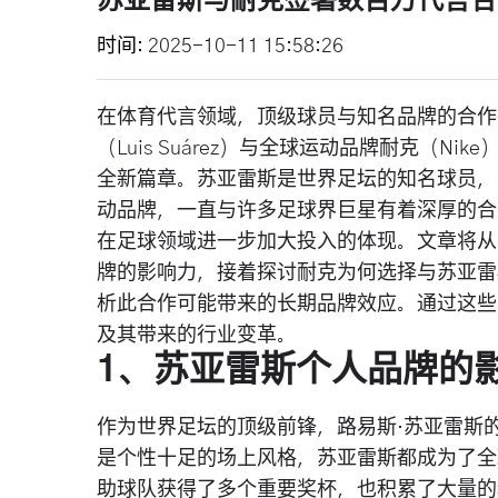
苏亚雷斯与耐克签署数百万代言合
时间
2025-10-11 15:58:26
在体育代言领域，顶级球员与知名品牌的合作
（Luis Suárez）与全球运动品牌耐克（
全新篇章。苏亚雷斯是世界足坛的知名球员，
动品牌，一直与许多足球界巨星有着深厚的合
在足球领域进一步加大投入的体现。文章将从
牌的影响力，接着探讨耐克为何选择与苏亚雷
析此合作可能带来的长期品牌效应。通过这些
及其带来的行业变革。
1、苏亚雷斯个人品牌的
作为世界足坛的顶级前锋，路易斯·苏亚雷斯
是个性十足的场上风格，苏亚雷斯都成为了全
助球队获得了多个重要奖杯，也积累了大量的