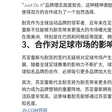
“Just Do It”品牌理念高度契合。这
使得双方的合作成为了一个自然选择。
耐克作为全球运动品牌的领军者，近年来在足
雷斯不仅能够为耐克带来更强大的市场曝光度
在南美洲，特别是在巴西和阿根廷等国家，拥
3、合作对足球市场的影
苏亚雷斯与耐克的签约无疑将对足球市场产生
展。随着全球足球赛事的影响力不断扩大，球
球知名品牌的合作，必将吸引更多品牌加大在
其次，苏亚雷斯代言耐克将为耐克带来更多的
响力成为品牌营销的重要阵地。苏亚雷斯拥有超过数
活跃度非常高。这意味着耐克能够通过苏亚雷
知名度。
J9.COM官网