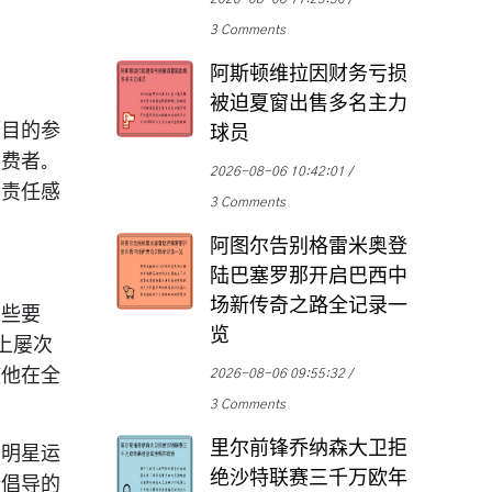
3 Comments
阿斯顿维拉因财务亏损
被迫夏窗出售多名主力
项目的参
球员
消费者。
2026-08-06 10:42:01
会责任感
3 Comments
阿图尔告别格雷米奥登
陆巴塞罗那开启巴西中
场新传奇之路全记录一
这些要
览
上屡次
使他在全
2026-08-06 09:55:32
3 Comments
里尔前锋乔纳森大卫拒
的明星运
绝沙特联赛三千万欧年
所倡导的