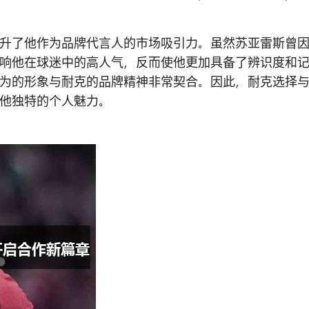
升了他作为品牌代言人的市场吸引力。虽然苏亚雷斯曾
响他在球迷中的高人气，反而使他更加具备了辨识度和
为的形象与耐克的品牌精神非常契合。因此，耐克选择
他独特的个人魅力。