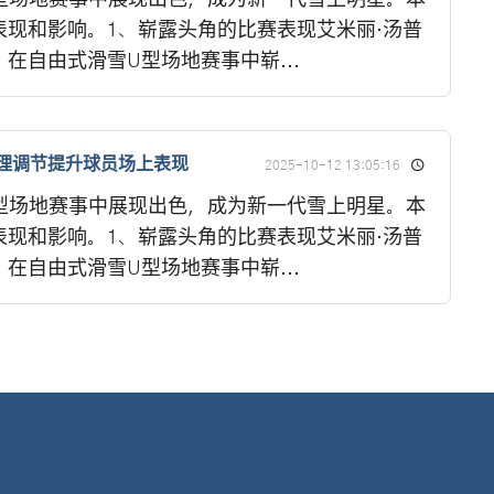
U型场地赛事中展现出色，成为新一代雪上明星。本
现和影响。1、崭露头角的比赛表现艾米丽·汤普
在自由式滑雪U型场地赛事中崭...
理调节提升球员场上表现
2025-10-12 13:05:16
U型场地赛事中展现出色，成为新一代雪上明星。本
现和影响。1、崭露头角的比赛表现艾米丽·汤普
在自由式滑雪U型场地赛事中崭...