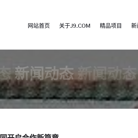
网站首页
关于J9.COM
精品项目
新
态
新闻动态
新闻动态