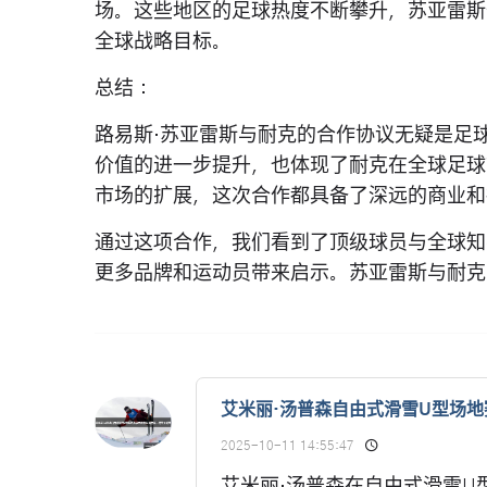
场。这些地区的足球热度不断攀升，苏亚雷斯
全球战略目标。
总结：
路易斯·苏亚雷斯与耐克的合作协议无疑是足
价值的进一步提升，也体现了耐克在全球足球
市场的扩展，这次合作都具备了深远的商业和
通过这项合作，我们看到了顶级球员与全球知
更多品牌和运动员带来启示。苏亚雷斯与耐克
艾米丽·汤普森自由式滑雪U型场地
2025-10-11 14:55:47