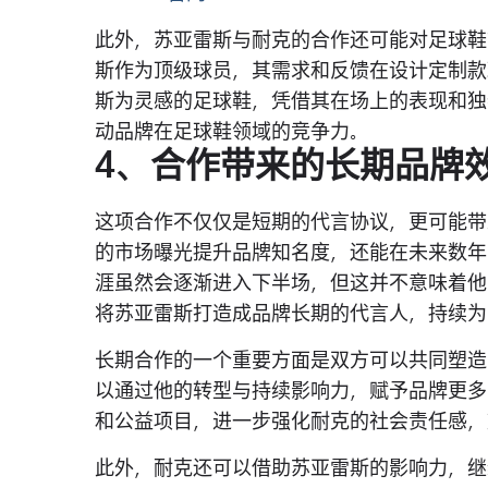
此外，苏亚雷斯与耐克的合作还可能对足球鞋
斯作为顶级球员，其需求和反馈在设计定制款
斯为灵感的足球鞋，凭借其在场上的表现和独
动品牌在足球鞋领域的竞争力。
4、合作带来的长期品牌
这项合作不仅仅是短期的代言协议，更可能带
的市场曝光提升品牌知名度，还能在未来数年
涯虽然会逐渐进入下半场，但这并不意味着他
将苏亚雷斯打造成品牌长期的代言人，持续为
长期合作的一个重要方面是双方可以共同塑造
以通过他的转型与持续影响力，赋予品牌更多
和公益项目，进一步强化耐克的社会责任感，
此外，耐克还可以借助苏亚雷斯的影响力，继