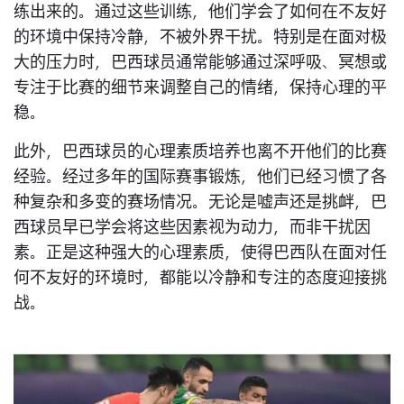
练出来的。通过这些训练，他们学会了如何在不友好
的环境中保持冷静，不被外界干扰。特别是在面对极
大的压力时，巴西球员通常能够通过深呼吸、冥想或
专注于比赛的细节来调整自己的情绪，保持心理的平
稳。
此外，巴西球员的心理素质培养也离不开他们的比赛
经验。经过多年的国际赛事锻炼，他们已经习惯了各
种复杂和多变的赛场情况。无论是嘘声还是挑衅，巴
西球员早已学会将这些因素视为动力，而非干扰因
素。正是这种强大的心理素质，使得巴西队在面对任
何不友好的环境时，都能以冷静和专注的态度迎接挑
战。