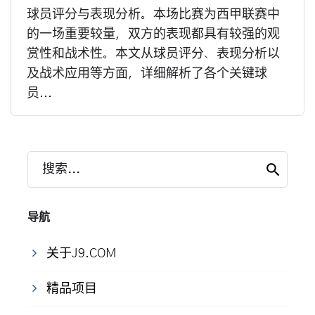
球员评分与表现分析。本场比赛为西甲联赛中
的一场重要较量，双方的表现都具有较强的观
赏性和战术性。本文从球员评分、表现分析以
及战术应用等方面，详细解析了各个关键球
员...
搜索...
导航
关于J9.COM
精品项目