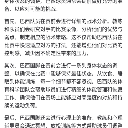
身体状态的调整，巴西球员通常会提前做好充分的准
备，以应对可能的挑战。
首先，巴西队员在赛前会进行详细的战术分析。教练
和队员们会研究对手的比赛录像，分析他们的优势与
弱点，制定相应的战术策略。这不仅帮助巴西队员在
比赛中快速适应对方的打法，还能增强他们对比赛的
控制感，减少因不确定性带来的压力。
其次，巴西国脚在赛前会进行一系列身体状态的调
整，以确保在比赛中能够保持最佳状态。从饮食、睡
眠到体能训练，每一个细节都不容忽视。巴西队的体
育科学团队会帮助球员们进行精细的体能管理和恢复
工作，确保他们在赛场上能够应对高强度的对抗和持
续的运动负荷。
最后，巴西国脚还会进行心理上的准备。教练和心理
辅导员会通过冥想、放松训练等方式帮助球员们调整