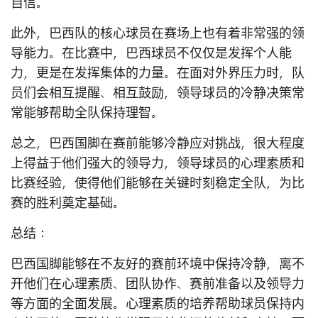
自信。
此外，巴西队的核心球员在赛场上也有着非常强的领
导能力。在比赛中，巴西球员不仅仅是发挥个人能
力，更是在发挥集体的力量。在面对外界压力时，队
员们会相互提醒、相互鼓励，领导球员的冷静决策常
常能够帮助全队保持理智。
总之，巴西国脚在赛前能够冷静应对挑战，很大程度
上得益于他们强大的领导力，领导球员的心理素质和
比赛经验，使得他们能够在关键时刻稳定全队，为比
赛的胜利奠定基础。
总结：
巴西国脚能够在不友好的赛前环境中保持冷静，离不
开他们在心理素质、团队协作、赛前准备以及领导力
等方面的全面发展。心理素质的培养帮助球员保持内