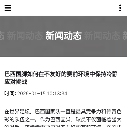
态
新闻动态
新闻动态
新闻动态
巴西国脚如何在不友好的赛前环境中保持冷静
应对挑战
时间
2026-01-15 10:13:34
在世界足坛，巴西国家队一直是最具竞争力和传奇色
彩的队伍之一。作为巴西国脚，球员不仅面临着强大