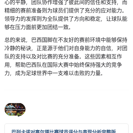
心的平静，团队协作增强了彼此间的信任和支持，而
精细的赛前准备则为球员们提供了充分的应对能力。
领导力的发挥则为全队提供了方向和稳定，让球队能
够在压力面前更加团结一致。
总的来说，巴西国脚在不友好的赛前环境中能够保持
冷静的秘诀，正是源于他们对自身能力的自信，对团
队的支持以及对比赛的充分准备。这些因素相互作
用，帮助巴西队在国际大赛中始终保持强大的竞争
力，成为足球世界中一支难以击败的力量。
巴列卡诺对塞尔塔比赛球员评分与表现分析完整版