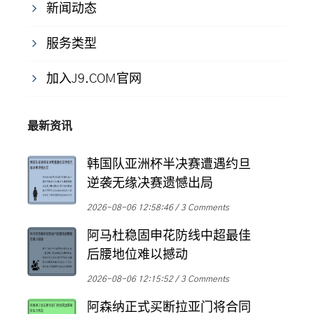
新闻动态
服务类型
加入J9.COM官网
最新资讯
韩国队亚洲杯半决赛遭遇约旦
逆袭无缘决赛遗憾出局
2026-08-06 12:58:46
3 Comments
阿马杜稳固申花防线中超最佳
后腰地位难以撼动
2026-08-06 12:15:52
3 Comments
阿森纳正式买断拉亚门将合同