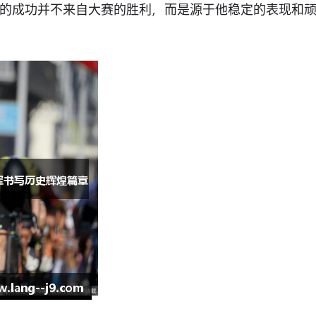
的成功并不来自大赛的胜利，而是源于他稳定的表现和