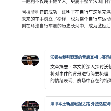
一胜利不仅属于他个人，更属于整个法国自行
阿拉菲利普的成功，证明了在自行车这项充满
未来的车手树立了榜样，也为整个自行车运动
刻在环法自行车赛的历史长河中，成为激励后
沃顿被裁判驱逐的背后真相与赛场
文章摘要：本文将深入探讨沃
将对事件的背景进行简要梳理
的情绪表现、赛场中存在的特殊
法甲本土新星崛起之路 外援适应