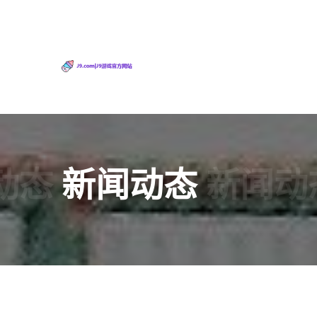
动态
新闻动态
新闻动