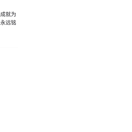
的成就为
将永远铭