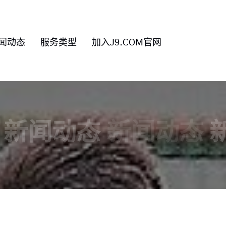
闻动态
服务类型
加入J9.COM官网
新闻动态
新闻动态