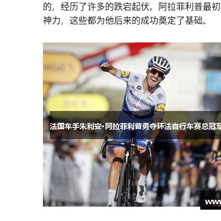
的，经历了许多的跌宕起伏。阿拉菲利普最初
神力，这些都为他后来的成功奠定了基础。