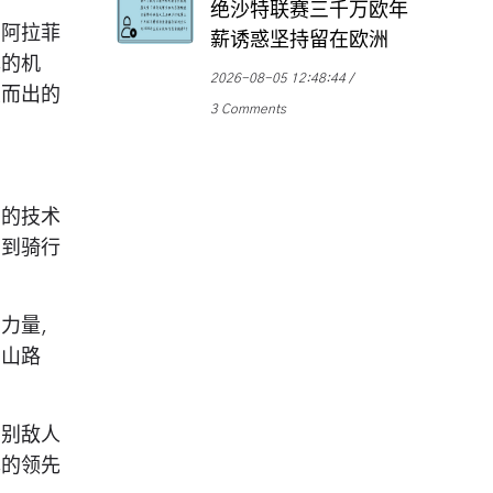
绝沙特联赛三千万欧年
，阿拉菲
薪诱惑坚持留在欧洲
己的机
2026-08-05 12:48:44
颖而出的
3 Comments
车的技术
，到骑行
的力量，
的山路
识别敌人
己的领先