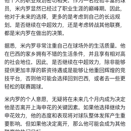
他个人的职业规划密切相关。作为一名经验丰富的球
员，米内罗显然已经过了职业生涯的巅峰期。因此，
他对于未来的选择，更多的是考虑到自己的长远规
划。是否继续在中超效力，还是考虑转战其他联赛，
都是米内罗在做出的决策。
据悉，米内罗非常注重自己在球场外的生活质量。他
在巴西的家乡拥有不错的生活条件，并且享有相对高
的社会地位。因此，是否继续在中超效力，除非能够
提供更加丰厚的薪资待遇或是能够让他重回辉煌的竞
技平台，否则他可能会选择回到巴西，或者去一些更
轻松的联赛踢球。
米内罗的个人意愿，无疑将在未来几个月内成为决定
他是否离开上海申花的关键因素。如果他选择继续为
申花效力，他的态度和表现将对球队整体发挥产生重
要影响。但如果他决定离开，那么他可能会成为其他