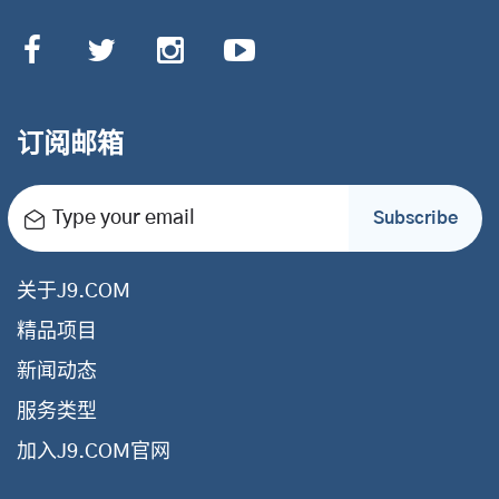
订阅邮箱
Type your email
Subscribe
关于J9.COM
精品项目
新闻动态
服务类型
加入J9.COM官网