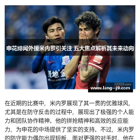
在近期的比赛中，米内罗展现了其一贯的优雅球风，
尤其是在防守反击的过程中，展现出了极强的个人能
力和团队协作精神。他的拼抢精神和高效的反应能
力，为申花的中场提供了坚实的支持。不过，米内罗
的防守能力偶尔出现短板，面对更强的对手时，他在