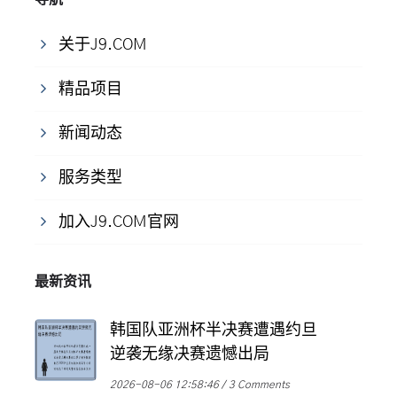
关于J9.COM
精品项目
新闻动态
服务类型
加入J9.COM官网
最新资讯
韩国队亚洲杯半决赛遭遇约旦
逆袭无缘决赛遗憾出局
2026-08-06 12:58:46
3 Comments