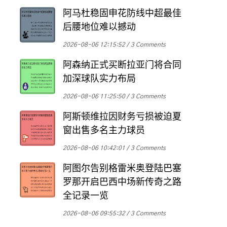
阿马杜稳固申花防线中超最佳
后腰地位难以撼动
2026-08-06 12:15:52
3 Comments
阿森纳正式买断拉亚门将合同
加深球队实力布局
2026-08-06 11:25:50
3 Comments
阿斯顿维拉因财务亏损被迫夏
窗出售多名主力球员
2026-08-06 10:42:01
3 Comments
阿图尔告别格雷米奥登陆巴塞
罗那开启巴西中场新传奇之路
全记录一览
2026-08-06 09:55:32
3 Comments