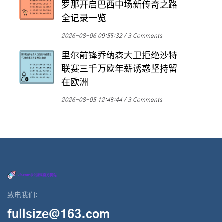
罗那开启巴西中场新传奇之路
全记录一览
2026-08-06 09:55:32
3 Comments
里尔前锋乔纳森大卫拒绝沙特
联赛三千万欧年薪诱惑坚持留
在欧洲
2026-08-05 12:48:44
3 Comments
致电我们:
fullsize@163.com