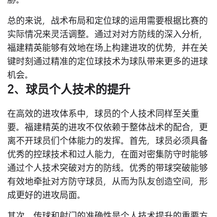
胁。
总的来说，战术布局和定位球的运用需要根据比赛的
实际情况来灵活调整。通过对对方防线的深入分析，
福建精英能够有效地在场上构建进攻的优势，并在关
键时刻通过精准的定位球技术为球队带来更多的进球
机会。
2、球员个人技术的提升
在高效的进攻体系中，球员的个人技术同样至关重
要。福建精英的进攻不仅依赖于整体战术的配合，更
离不开球员们个体能力的发挥。首先，球员必须具备
优秀的控球技术和过人能力，在面对密集防守时能够
通过个人技术突破对方的防线。优秀的带球突破能够
有效地牵扯对方防守球员，从而为队友创造空间，形
成更好的进攻局面。
其次，传球和射门的准确性是个人技术提升的重要方