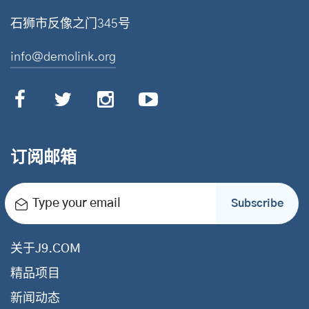
石狮市反像之门345号
info@demolink.org
订阅邮箱
Type your email
Subscribe
关于J9.COM
精品项目
新闻动态