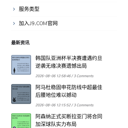
服务类型
加入J9.COM官网
最新资讯
韩国队亚洲杯半决赛遭遇约旦
逆袭无缘决赛遗憾出局
2026-08-06 12:58:46
3 Comments
阿马杜稳固申花防线中超最佳
后腰地位难以撼动
2026-08-06 12:15:52
3 Comments
阿森纳正式买断拉亚门将合同
加深球队实力布局