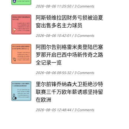
2026-08-06 11:25:50
3 Comments
阿斯顿维拉因财务亏损被迫夏
窗出售多名主力球员
2026-08-06 10:42:01
3 Comments
阿图尔告别格雷米奥登陆巴塞
罗那开启巴西中场新传奇之路
全记录一览
2026-08-06 09:55:32
3 Comments
里尔前锋乔纳森大卫拒绝沙特
联赛三千万欧年薪诱惑坚持留
在欧洲
2026-08-05 12:48:44
3 Comments