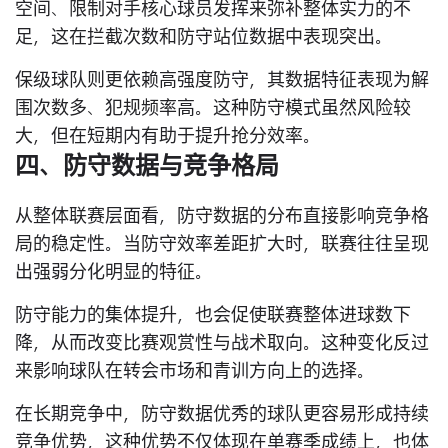
空间、限制对手核心球员发挥来弥补整体实力的不
足，这在拦截次数和防守站位数据中表现突出。
保级球队则更依赖高强度防守，其数据特征表现为解
围次数多、犯规频率高。这种防守模式虽然风险较
大，但在短期内有助于提升抢分效率。
四、防守数据与竞争格局
从整体联赛层面看，防守数据的分布直接影响竞争格
局的稳定性。当防守效率差距扩大时，联赛往往呈现
出强弱分化明显的特征。
防守能力的集体提升，也会促使联赛整体进球数下
降，从而改变比赛观赏性与战术取向。这种变化反过
来影响球队在转会市场和青训方向上的选择。
在长期竞争中，防守数据优秀的球队更容易形成持续
竞争优势，这种优势不仅体现在单赛季成绩上，也体