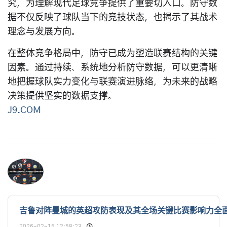
究，为理解现代足球竞争提供了重要切入口。防守数
据不仅反映了球队当下的竞技状态，也揭示了其战术
理念与发展方向。
在整体竞争格局中，防守已成为塑造联赛结构的关键
因素。通过持续、系统地分析防守数据，可以更清晰
地把握球队实力变化与联赛演进脉络，为未来的战略
决策提供坚实的数据支撑。
J9.COM
吉鲁对阵曼城的英超攻防表现及其全场关键比赛影响力全
2026-02-15 12:58:23