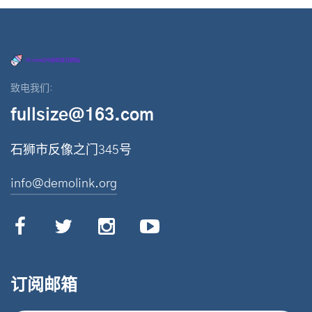
致电我们:
fullsize@163.com
石狮市反像之门345号
info@demolink.org
订阅邮箱