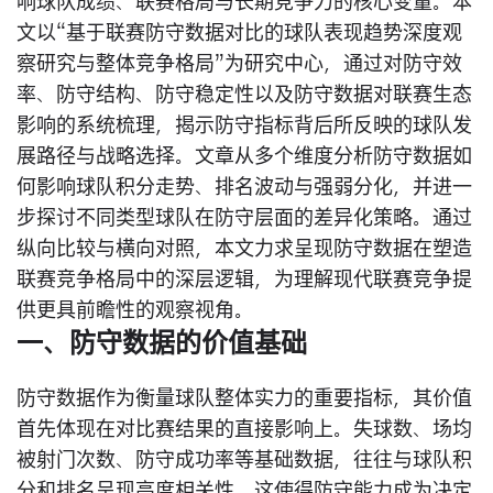
响球队成绩、联赛格局与长期竞争力的核心变量。本
文以“基于联赛防守数据对比的球队表现趋势深度观
察研究与整体竞争格局”为研究中心，通过对防守效
率、防守结构、防守稳定性以及防守数据对联赛生态
影响的系统梳理，揭示防守指标背后所反映的球队发
展路径与战略选择。文章从多个维度分析防守数据如
何影响球队积分走势、排名波动与强弱分化，并进一
步探讨不同类型球队在防守层面的差异化策略。通过
纵向比较与横向对照，本文力求呈现防守数据在塑造
联赛竞争格局中的深层逻辑，为理解现代联赛竞争提
供更具前瞻性的观察视角。
一、防守数据的价值基础
防守数据作为衡量球队整体实力的重要指标，其价值
首先体现在对比赛结果的直接影响上。失球数、场均
被射门次数、防守成功率等基础数据，往往与球队积
分和排名呈现高度相关性，这使得防守能力成为决定