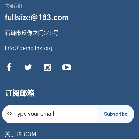
致电我们:
fullsize@163.com
石狮市反像之门345号
info@demolink.org
订阅邮箱
Type your email
Subscribe
关于J9.COM