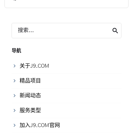
搜索...
导航
关于J9.COM
精品项目
新闻动态
服务类型
加入J9.COM官网