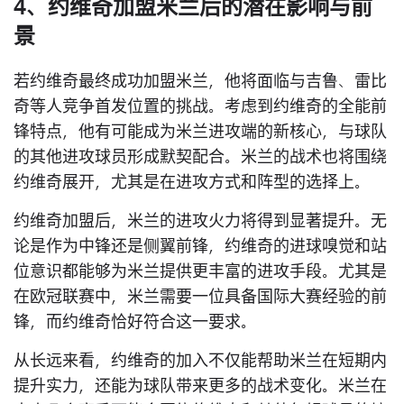
4、约维奇加盟米兰后的潜在影响与前
景
若约维奇最终成功加盟米兰，他将面临与吉鲁、雷比
奇等人竞争首发位置的挑战。考虑到约维奇的全能前
锋特点，他有可能成为米兰进攻端的新核心，与球队
的其他进攻球员形成默契配合。米兰的战术也将围绕
约维奇展开，尤其是在进攻方式和阵型的选择上。
约维奇加盟后，米兰的进攻火力将得到显著提升。无
论是作为中锋还是侧翼前锋，约维奇的进球嗅觉和站
位意识都能够为米兰提供更丰富的进攻手段。尤其是
在欧冠联赛中，米兰需要一位具备国际大赛经验的前
锋，而约维奇恰好符合这一要求。
从长远来看，约维奇的加入不仅能帮助米兰在短期内
提升实力，还能为球队带来更多的战术变化。米兰在