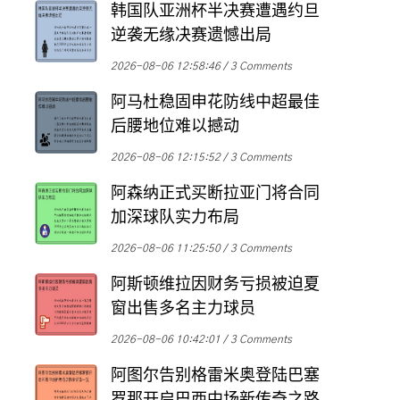
韩国队亚洲杯半决赛遭遇约旦
逆袭无缘决赛遗憾出局
2026-08-06 12:58:46
3 Comments
阿马杜稳固申花防线中超最佳
后腰地位难以撼动
2026-08-06 12:15:52
3 Comments
阿森纳正式买断拉亚门将合同
加深球队实力布局
2026-08-06 11:25:50
3 Comments
阿斯顿维拉因财务亏损被迫夏
窗出售多名主力球员
2026-08-06 10:42:01
3 Comments
阿图尔告别格雷米奥登陆巴塞