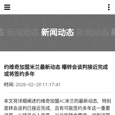
态
新闻动态
新闻动态
新闻动态
约维奇加盟米兰最新动态 曝转会谈判接近完成
或将签约多年
时间
2026-02-20 11:17:41
本文将详细阐述约维奇加盟AC米兰的最新动态，特别
是转会谈判已接近完成，且有可能签约多年这一重要