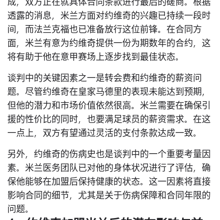
成，双方正在就具体合同条款进行最后的磋商。根据
透露的消息，米兰方面对约维奇的兴趣已持续一段时
间，而法兰克福也已准备放行这位前锋。在合同方
面，米兰有意为约维奇提供一份为期数年的合约，这
将有助于他在意甲赛场上逐步找到最佳状态。
谈判中的关键因素之一是转会费和约维奇的薪资问
题。尽管约维奇在皇家马德里的表现未能达到预期，
但他的潜力和市场价值依然很高。米兰需要在确保引
援的性价比的同时，也要满足球员的薪资需求。在这
一点上，双方有望通过灵活的支付条款达成一致。
另外，约维奇的伤病史也是谈判中的一个重要考量因
素。米兰医务团队已对他的身体状况进行了评估，确
保他能够在加盟后保持健康的状态。这一因素将直接
影响合同的细节，尤其是关于伤病保障和合同年限的
问题。