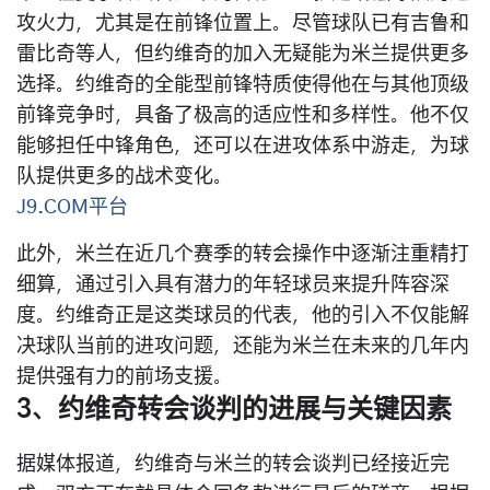
攻火力，尤其是在前锋位置上。尽管球队已有吉鲁和
雷比奇等人，但约维奇的加入无疑能为米兰提供更多
选择。约维奇的全能型前锋特质使得他在与其他顶级
前锋竞争时，具备了极高的适应性和多样性。他不仅
能够担任中锋角色，还可以在进攻体系中游走，为球
队提供更多的战术变化。
J9.COM平台
此外，米兰在近几个赛季的转会操作中逐渐注重精打
细算，通过引入具有潜力的年轻球员来提升阵容深
度。约维奇正是这类球员的代表，他的引入不仅能解
决球队当前的进攻问题，还能为米兰在未来的几年内
提供强有力的前场支援。
3、约维奇转会谈判的进展与关键因素
据媒体报道，约维奇与米兰的转会谈判已经接近完