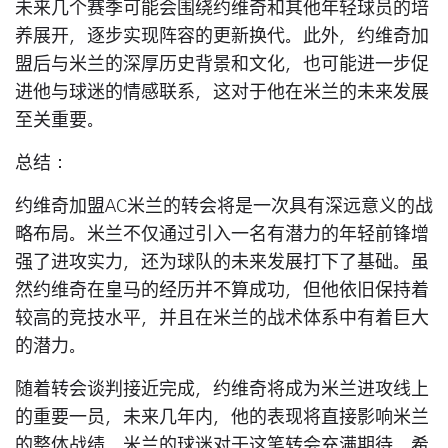
未来几个赛季可能会围绕约维奇和其他年轻球员的培
养展开，逐步实现阵容的更新换代。此外，约维奇加
盟后与米兰的深厚历史背景和文化，也可能进一步促
进他与球迷的情感联系，这对于他在米兰的未来发展
至关重要。
总结：
约维奇加盟AC米兰的转会将是一次具有深远意义的战
略布局。米兰不仅通过引入一名有潜力的年轻前锋增
强了进攻实力，还为球队的未来发展打下了基础。虽
然约维奇在皇马的经历并不算成功，但他依旧保持着
较高的竞技水平，并且在米兰的战术体系中有着巨大
的潜力。
随着转会谈判接近完成，约维奇将成为米兰进攻线上
的重要一员，未来几年内，他的表现将直接影响米兰
的整体战绩。米兰的球迷对于这笔转会充满期待，希