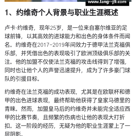
1、约维奇个人背景与职业生涯概述
卢卡·约维奇，现年25岁，是一位来自塞尔维亚的足
球前锋，以其高效的进球能力和出色的身体条件而闻
名。约维奇在2017-2019年间效力于德甲法兰克福俱
乐部，并凭借出色的表现吸引了欧洲顶级俱乐部的关
注。他的加盟不仅使法兰克福的攻击线得到了增强，
同时也让他个人的声誉迅速提升，成为了许多豪门球
队的引援目标。
约维奇在法兰克福的成功表现，尤其是在欧联杯和德
甲的出色进球表现，最终帮助他获得了皇家马德里的
青睐。然而，加盟皇马后的约维奇并未能完全适应西
甲的比赛节奏，且频繁的伤病也让他的表现大打折
扣。这一阶段的经历，无疑为他的职业生涯蒙上了一
层阴影。