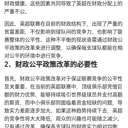
财政健康。这些因素共同导致了英超在财政分配上的
严重不公。
因此，英超联赛在目前的财政结构下，出现了严重的
贫富差距，不仅影响到球队间的竞争力，也影响了联
赛整体的公平性。这种不平衡的现状亟需通过财政公
平政策的改革来进行调整，以确保每支球队都能在相
对公平的环境中进行竞争。
2、财政公平政策改革的必要性
首先，财政公平政策改革对于保证联赛竞争的公平性
至关重要。在当前的英超联赛中，顶级俱乐部凭借巨
额的财力优势，能够持续吸引世界级球员并支付高额
的薪资，而中小俱乐部则面临着资金短缺的问题，导
致实力差距逐步加大。如果这种趋势持续下去，英超
的竞争性将大大降低，观众的兴趣也可能随之减少。
只有通过改革，确保各支球队的财政实力相对均衡，