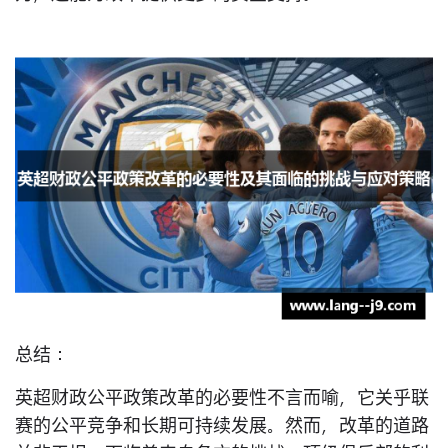
总结：
英超财政公平政策改革的必要性不言而喻，它关乎联
赛的公平竞争和长期可持续发展。然而，改革的道路