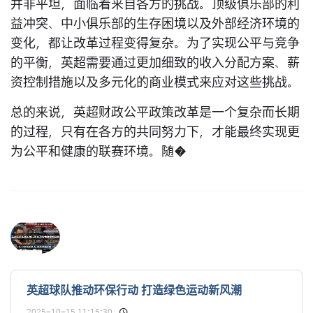
并非平坦，面临着来自各方的挑战。顶级俱乐部的利
益冲突、中小俱乐部的生存困境以及外部经济环境的
变化，都让改革过程变得复杂。为了实现公平与竞争
的平衡，英超需要通过更加细致的收入分配方案、薪
资控制措施以及多元化的商业模式来应对这些挑战。
总的来说，英超财政公平政策改革是一个复杂而长期
的过程，只有在各方的共同努力下，才能最终实现更
为公平和健康的联赛环境。随�
英超球队推动环保行动 打造绿色运动新风潮
2025-10-15 11:15:30