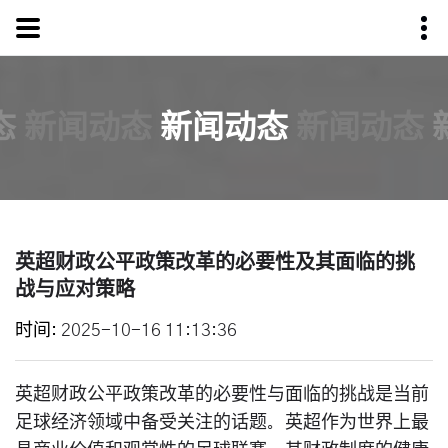
态
新闻动态
新闻动态
新闻动态
英超财政公平政策改革的必要性及其面临的挑
战与应对策略
时间
2025-10-16 11:13:36
英超财政公平政策改革的必要性与面临的挑战是当前
足球经济领域中备受关注的话题。英超作为世界上最