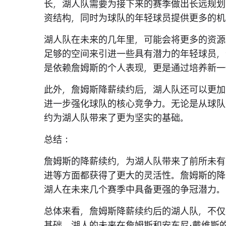
长，湖人队需要为接下来的赛季做出长远规划
资结构，同时为球队的年轻球员提供更多的机
湖人队在未来的几年里，可能会将更多的资源
足够的空间来引进一些具有潜力的年轻球员，
是依赖詹姆斯的个人表现，更是通过培养新一
此外，詹姆斯降薪续约后，湖人队还可以更加
进一步强化球队的核心竞争力。无论是从球队
约为湖人队带来了更为坚实的基础。
总结：
詹姆斯的降薪续约，为湖人队带来了前所未有
进等方面都获得了更大的灵活性。詹姆斯的降
湖人在未来几个赛季中具备更强的争冠潜力。
总体来看，詹姆斯降薪续约后的湖人队，不仅