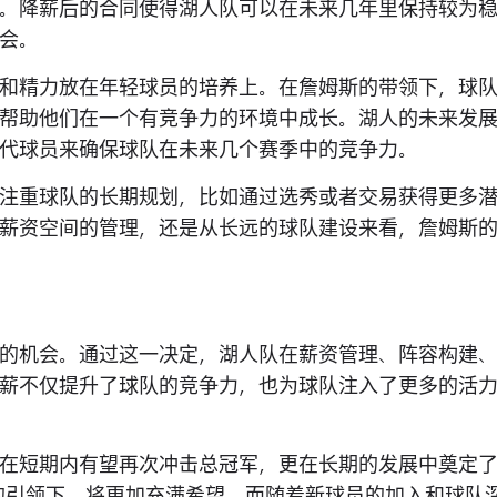
。降薪后的合同使得湖人队可以在未来几年里保持较为
会。
和精力放在年轻球员的培养上。在詹姆斯的带领下，球
帮助他们在一个有竞争力的环境中成长。湖人的未来发
代球员来确保球队在未来几个赛季中的竞争力。
注重球队的长期规划，比如通过选秀或者交易获得更多
薪资空间的管理，还是从长远的球队建设来看，詹姆斯
的机会。通过这一决定，湖人队在薪资管理、阵容构建
薪不仅提升了球队的竞争力，也为球队注入了更多的活
在短期内有望再次冲击总冠军，更在长期的发展中奠定