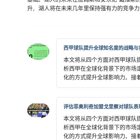
基础。湖人的未来在詹姆斯和安东尼·戴维斯
升，湖人将在未来几年里保持强有力的竞争力
西甲球队提升全球知名度的战略与
本文将从四个方面对西甲球队
析西甲在全球化背景下的市场
化的方式提升全球影响力。接着
评估菲奥利奇加盟戈里察对球队表
本文将从四个方面对西甲球队
析西甲在全球化背景下的市场
化的方式提升全球影响力。接着