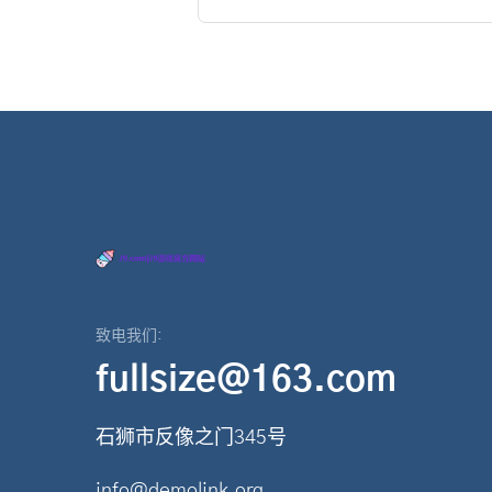
致电我们:
fullsize@163.com
石狮市反像之门345号
info@demolink.org