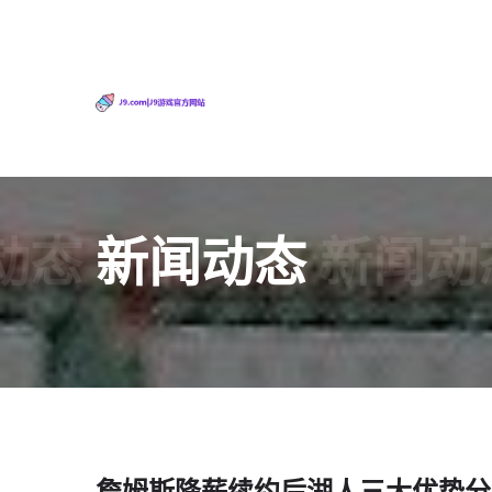
动态
新闻动态
新闻动