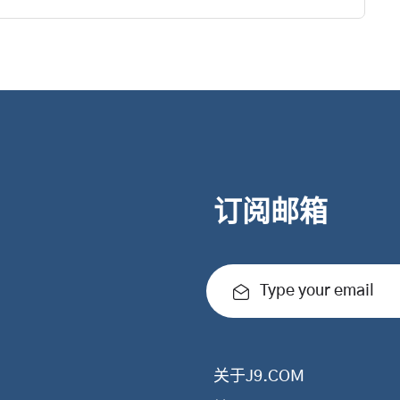
订阅邮箱
Type your email
关于J9.COM