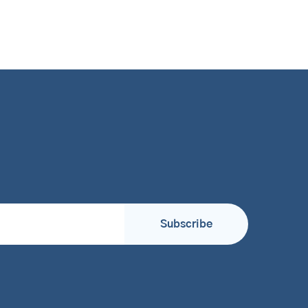
Subscribe