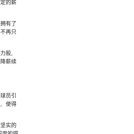
稳定的薪
队拥有了
展不再只
潜力股，
的降薪续
、球员引
力，使得
了坚实的