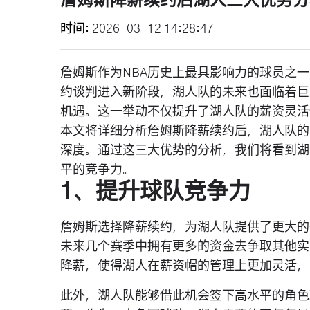
詹姆斯降薪续约后湖人三大优势分
时间
2026-03-12 14:28:47
詹姆斯作为NBA历史上最具影响力的球员之
约谈判进入新阶段，湖人队的未来也面临着巨
机遇。这一举动不仅提升了湖人队的薪资灵活
本文将详细分析詹姆斯降薪续约后，湖人队的
深度。通过这三大优势的分析，我们将看到湖
平的竞争力。
1、提升球队竞争力
詹姆斯选择降薪续约，为湖人队提供了更大的
未来几个赛季中拥有更多的资金去争取其他实
降薪，使得湖人在薪资帽的管理上更加灵活，
此外，湖人队能够借此机会签下高水平的角色