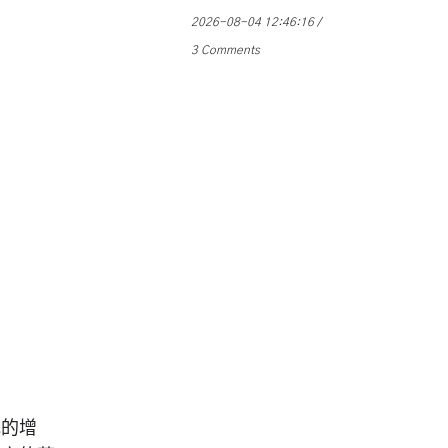
2026-08-04 12:46:16
3 Comments
纪的增