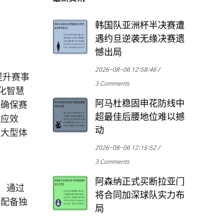
韩国队亚洲杯半决赛遭
遇约旦逆袭无缘决赛遗
憾出局
2026-08-06 12:58:46
提升赛事
3 Comments
化智慧
阿马杜稳固申花防线中
，确保赛
超最佳后腰地位难以撼
响应效
动
来大型体
2026-08-06 12:15:52
3 Comments
阿森纳正式买断拉亚门
。通过
将合同加深球队实力布
亭配备独
局