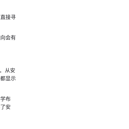
以直接寻
倾向会有
用。从安
节都显示
科学布
供了安