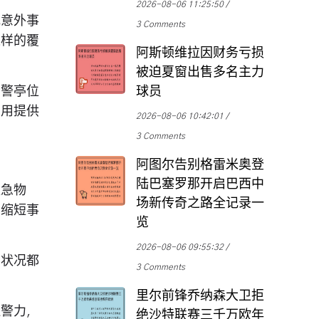
2026-08-06 11:25:50
或意外事
3 Comments
这样的覆
阿斯顿维拉因财务亏损
被迫夏窗出售多名主力
，警亭位
球员
利用提供
2026-08-06 10:42:01
3 Comments
阿图尔告别格雷米奥登
陆巴塞罗那开启巴西中
应急物
场新传奇之路全记录一
，缩短事
览
2026-08-06 09:55:32
常状况都
3 Comments
里尔前锋乔纳森大卫拒
边警力，
绝沙特联赛三千万欧年