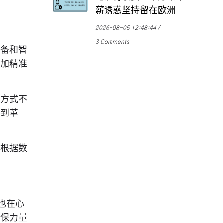
薪诱惑坚持留在欧洲
2026-08-05 12:48:44
3 Comments
设备和智
更加精准
理方式不
得到革
以根据数
也在心
安保力量