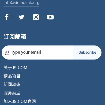
info@demolink.org
订阅邮箱
Type your email
Subscribe
关于J9.COM
精品项目
新闻动态
服务类型
加入J9.COM官网