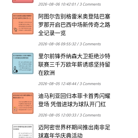
2026-08-06 10:42:01
3 Comments
阿图尔告别格雷米奥登陆巴塞
罗那开启巴西中场新传奇之路
全记录一览
2026-08-06 09:55:32
3 Comments
里尔前锋乔纳森大卫拒绝沙特
联赛三千万欧年薪诱惑坚持留
在欧洲
2026-08-05 12:48:44
3 Comments
迪马利亚回归本菲卡首秀闪耀
登场 凭借进球为球队开门红
2026-08-05 12:00:33
3 Comments
迈阿密世界杯期间推出南非足
球嘉年华庆典活动