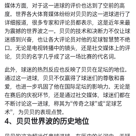
媒体方面，对于这一进球的评价也达到了空前的高
度。世界各大体育媒体纷纷对贝贝的这一进球进行了
详细报道，很多专家和评论员都表示，这是近年来最
为震撼的世界波之一。贝贝的技术和决断力不仅让球
迷感到兴奋，也让各大评论员对他的足球智慧赞不绝
口。无论是电视转播中的镜头，还是社交媒体上的评
论，贝贝的名字几乎成了这一场比赛的代名词。
此外，球迷的热烈反应也反映了贝贝在足坛的地位。
通过这一进球，贝贝不仅赢得了球迷们的尊敬和喜
爱，也进一步巩固了他在国际足坛的影响力。无论是
在赛后的庆祝环节，还是通过社交媒体，球迷们都在
不断讨论这一进球，称其为“传奇之球”或“足球艺
术”，为贝贝的表现点赞。
4、贝贝世界波的历史地位