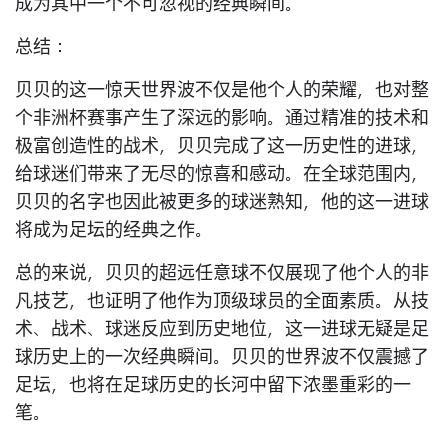
成为其中一个不可忽视的经典瞬间。
总结：
贝贝的这一惊天世界波不仅是他个人的荣耀，也对整
个非洲杯赛事产生了深远的影响。通过精准的技术和
极富创造性的战术，贝贝完成了这一历史性的进球，
给球迷们带来了无尽的惊喜和感动。在全球范围内，
贝贝的名字也因此被更多的球迷熟知，他的这一进球
将成为足坛的经典之作。
总的来说，贝贝的超远任意球不仅展现了他个人的非
凡技艺，也证明了他作为顶级球员的全面素质。从技
术、战术、球迷反应到历史地位，这一进球无疑是足
球历史上的一次经典瞬间。贝贝的世界波不仅震撼了
足坛，也将在足球历史的长河中留下浓墨重彩的一
笔。