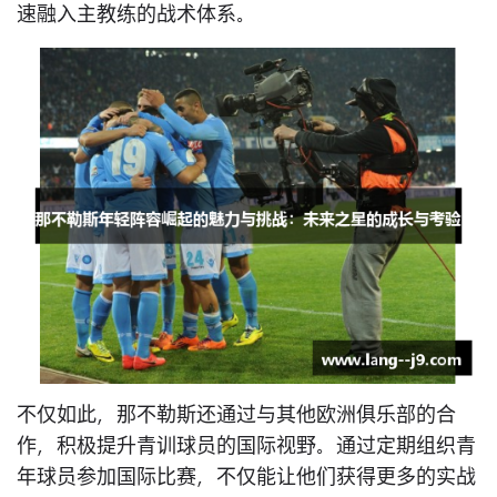
速融入主教练的战术体系。
不仅如此，那不勒斯还通过与其他欧洲俱乐部的合
作，积极提升青训球员的国际视野。通过定期组织青
年球员参加国际比赛，不仅能让他们获得更多的实战