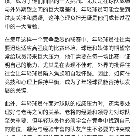
境，成为了他们面临的一大挑战。尤其是在球队成绩
与外界期望之间的巨大落差时，年轻球员可能会受到
过度关注和质疑，这种心理负担无疑是他们成长过程
中的一大考验。
在意甲这样一个竞争激烈的联赛中，年轻球员往往需
要迅速适应高强度的比赛环境。球迷和媒体的期望常
常给球员带来巨大压力，他们需要在每一场比赛中证
明自己的能力。尤其是在表现不佳时，外界的批评往
往会让年轻球员陷入焦虑和自我怀疑。因此，如何在
竞技和心理上保持平衡，成为了年轻球员能否持续发
展的关键。
此外，年轻球员在面对球队的成绩压力时，还需要处
理好与老将之间的关系。老将的经验和领导力对球队
至关重要，但年轻球员也必须学会在竞争中找到自己
的定位，避免与经验丰富的队友产生不必要的冲突或