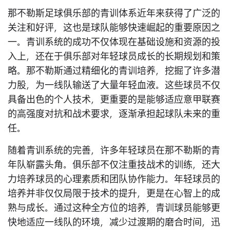
那不勒斯足球俱乐部的青训体系近年来获得了广泛的
关注和好评，这也是球队能够快速崛起的重要原因之
一。青训系统的成功不仅体现在基础设施和资源的投
入上，还在于俱乐部对年轻球员成长的长期规划和策
略。那不勒斯通过精细化的青训培养，挖掘了许多潜
力股，为一线队输送了大量年轻血液。这些球员不仅
具备出色的个人技术，更重要的是能够适应意甲联赛
的高强度对抗和战术要求，逐渐承担起球队未来的重
任。
随着青训系统的完善，许多年轻球员在那不勒斯的青
年队崭露头角。俱乐部不仅注重技战术的训练，还大
力培养球员的心理素质和团队协作能力。年轻球员的
培养并非仅仅局限于技术的提升，更是在心智上的成
熟与成长。通过这种全方位的培养，青训球员能够更
快地适应一线队的环境，减少过渡期的磨合时间，迅