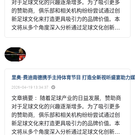
对于足球文化的兴趣逐渐增多。为了吸引更多
的赞助商，俱乐部和相关机构纷纷尝试通过创
新足球文化来打造更具吸引力的品牌价值。本
文将从多个角度深入分析通过足球文化创新...
里奥·费迪南德携手主持体育节目 打造全新视听盛宴助力
2026-04-19 13:34:37
文章摘要： 随着足球产业的日益发展，赞助商
对于足球文化的兴趣逐渐增多。为了吸引更多
的赞助商，俱乐部和相关机构纷纷尝试通过创
新足球文化来打造更具吸引力的品牌价值。本
文将从多个角度深入分析通过足球文化创新...