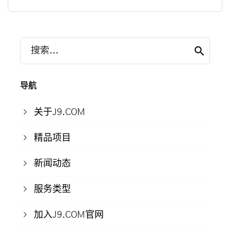
搜索...
导航
关于J9.COM
精品项目
新闻动态
服务类型
加入J9.COM官网