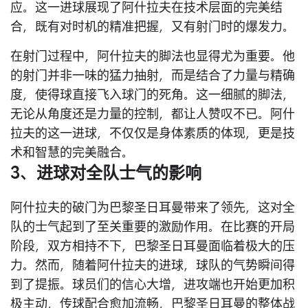
应。这一进球展现了阿什拉夫在技术层面的完美结
合，既有对时机的精准把握，又有射门时的爆发力。
在射门过程中，阿什拉夫的脚法也显得尤为重要。他
的射门并非一味的猛力抽射，而是结合了力量与精确
度，使得球直接飞入球门的死角。这一细腻的脚法，
无论从角度还是力量的控制，都让人赞叹不已。阿什
拉夫的这一进球，不仅仅是身体素质的体现，更是技
术和智慧的完美融合。
3、进球对全队士气的影响
阿什拉夫的破门为巴黎圣日耳曼带来了领先，这对全
队的士气起到了至关重要的激励作用。在比赛的开局
阶段，双方相持不下，巴黎圣日耳曼面临着极大的压
力。然而，随着阿什拉夫的进球，球队的气势瞬间得
到了提振。球员们的信心大增，进攻端也开始更加积
极主动，传球配合愈加流畅，巴黎圣日耳曼的整体战