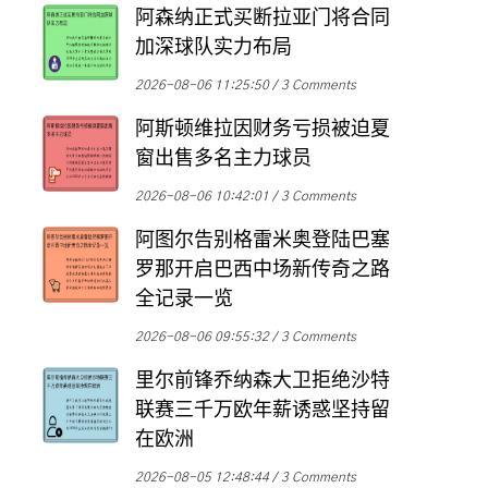
阿森纳正式买断拉亚门将合同
加深球队实力布局
2026-08-06 11:25:50
3 Comments
阿斯顿维拉因财务亏损被迫夏
窗出售多名主力球员
2026-08-06 10:42:01
3 Comments
阿图尔告别格雷米奥登陆巴塞
罗那开启巴西中场新传奇之路
全记录一览
2026-08-06 09:55:32
3 Comments
里尔前锋乔纳森大卫拒绝沙特
联赛三千万欧年薪诱惑坚持留
在欧洲
2026-08-05 12:48:44
3 Comments