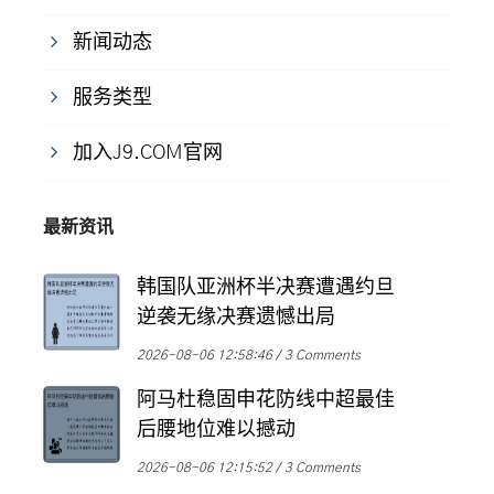
新闻动态
服务类型
加入J9.COM官网
最新资讯
韩国队亚洲杯半决赛遭遇约旦
逆袭无缘决赛遗憾出局
2026-08-06 12:58:46
3 Comments
阿马杜稳固申花防线中超最佳
后腰地位难以撼动
2026-08-06 12:15:52
3 Comments