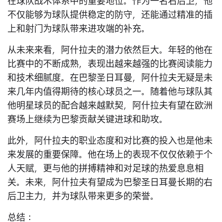
在球队战术体系中的重要地位。作为一名右后卫，他
不仅能够为球队提供稳定的防守，还能通过精准的插
上和射门为球队带来进攻端的补充。
从未来来看，阿什拉夫的潜力依然巨大。年轻的他在
比赛中的不断成熟，表现出越来越强的比赛阅读能力
和技术细腻度。在巴黎圣日耳曼，阿什拉夫无疑是未
来几年内值得期待的核心球员之一。随着他与球队其
他明星球员的配合越来越默契，阿什拉夫有望在欧洲
赛场上继续为巴黎贡献关键进球和助攻。
此外，阿什拉夫的职业态度和对比赛的投入也是他未
来发展的重要保障。他在场上的表现不仅仅依赖于个
人天赋，更与他的拼搏精神和对足球的热爱息息相
关。未来，阿什拉夫有望成为巴黎圣日耳曼长期的右
后卫主力，并为球队带来更多的荣誉。
总结：