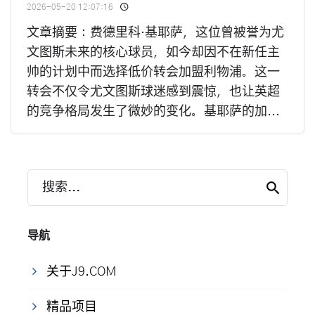
2026-05-20 12:07:16
文章摘要：费德里科·基耶萨，这位曾被誉为尤
文图斯未来的核心球员，如今却因不在新任主
帅的计划中而选择低价转会加盟利物浦。这一
转会不仅令尤文图斯球迷感到震惊，也让英超
的竞争格局发生了微妙的变化。基耶萨的加...
搜索...
导航
关于J9.COM
精品项目