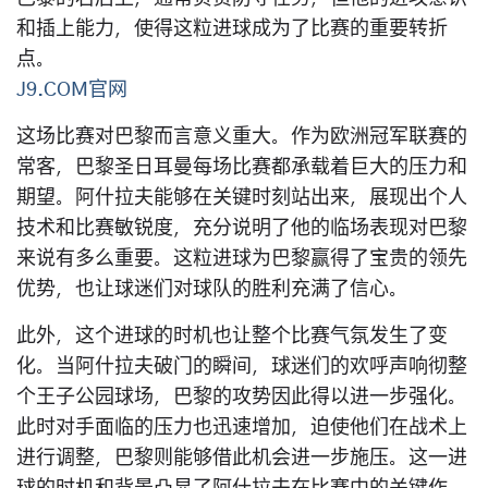
和插上能力，使得这粒进球成为了比赛的重要转折
点。
J9.COM官网
这场比赛对巴黎而言意义重大。作为欧洲冠军联赛的
常客，巴黎圣日耳曼每场比赛都承载着巨大的压力和
期望。阿什拉夫能够在关键时刻站出来，展现出个人
技术和比赛敏锐度，充分说明了他的临场表现对巴黎
来说有多么重要。这粒进球为巴黎赢得了宝贵的领先
优势，也让球迷们对球队的胜利充满了信心。
此外，这个进球的时机也让整个比赛气氛发生了变
化。当阿什拉夫破门的瞬间，球迷们的欢呼声响彻整
个王子公园球场，巴黎的攻势因此得以进一步强化。
此时对手面临的压力也迅速增加，迫使他们在战术上
进行调整，巴黎则能够借此机会进一步施压。这一进