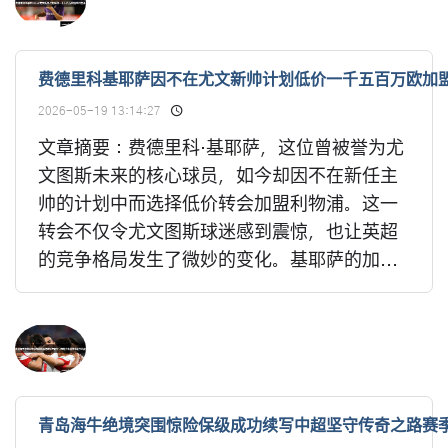
费德里科基耶萨因不在尤文新帅计划低价一千五百万欧加
2026-05-19 13:14:27
文章摘要：费德里科·基耶萨，这位曾被誉为尤
文图斯未来的核心球员，如今却因不在新任主
帅的计划中而选择低价转会加盟利物浦。这一
转会不仅令尤文图斯球迷感到震惊，也让英超
的竞争格局发生了微妙的变化。基耶萨的加...
青岛海牛绝境突围惊险保级成功续写中超坚守传奇之路赛