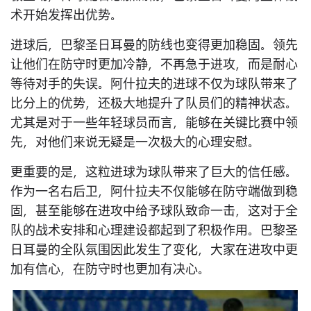
术开始发挥出优势。
进球后，巴黎圣日耳曼的防线也变得更加稳固。领先
让他们在防守时更加冷静，不再急于进攻，而是耐心
等待对手的失误。阿什拉夫的进球不仅为球队带来了
比分上的优势，还极大地提升了队员们的精神状态。
尤其是对于一些年轻球员而言，能够在关键比赛中领
先，对他们来说无疑是一次极大的心理安慰。
更重要的是，这粒进球为球队带来了巨大的信任感。
作为一名右后卫，阿什拉夫不仅能够在防守端做到稳
固，甚至能够在进攻中给予球队致命一击，这对于全
队的战术安排和心理建设都起到了积极作用。巴黎圣
日耳曼的全队氛围因此发生了变化，大家在进攻中更
加有信心，在防守时也更加有决心。