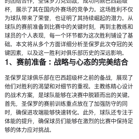
的团结合作，圣保罗力克劲敌，成功问鼎巴西超级
杯，展示了其在国内外赛场的竞争力。这场胜利不仅
为球队带来了荣誉，也证明了其持续崛起的潜力。从
球队的赛前准备到比赛中的关键时刻，再到主教练和
球员的个人表现，每一个环节都为这次胜利铺设了基
础。本文将从多个方面详细分析圣保罗此次夺冠的关
键因素，以及这一胜利对俱乐部历史的深远影响。
1、赛前准备：战略与心态的完美结合
圣保罗足球俱乐部在巴西超级杯之前的备战，展现了
他们对胜利的渴望和对细节的重视。主教练精心设计
的战术方案，是球队能够在决赛中脱颖而出的关键。
首先，圣保罗的赛前训练重点放在了加强防守的同
时，确保进攻端能够快速转化。此外，球队还专注于
体能的提升，确保球员们能够在激烈的比赛中保持足
够的体力应对挑战。