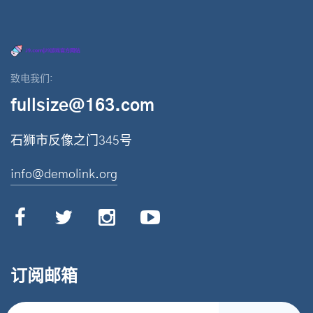
致电我们:
fullsize@163.com
石狮市反像之门345号
info@demolink.org
订阅邮箱