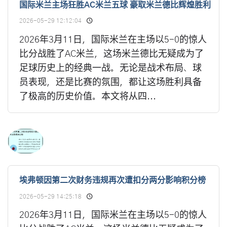
国际米兰主场狂胜AC米兰五球 豪取米兰德比辉煌胜利
2026-05-29 12:12:04
2026年3月11日，国际米兰在主场以5-0的惊人
比分战胜了AC米兰，这场米兰德比无疑成为了
足球历史上的经典一战。无论是战术布局、球
员表现，还是比赛的氛围，都让这场胜利具备
了极高的历史价值。本文将从四...
埃弗顿因第二次财务违规再次遭扣分两分影响积分榜
2026-05-29 14:25:18
2026年3月11日，国际米兰在主场以5-0的惊人