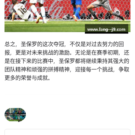
总之，圣保罗的这次夺冠，不仅是对过去努力的回
报，更是对未来挑战的激励。无论是在赛季初期，还
是在接下来的比赛中，圣保罗都将继续秉持其强大的
团队精神和顽强的拼搏精神，迎接每一个挑战，争取
更多的荣誉与成就。