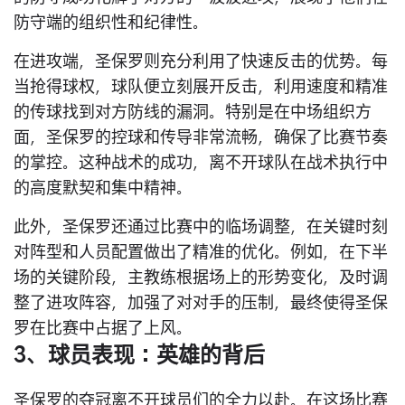
防守端的组织性和纪律性。
在进攻端，圣保罗则充分利用了快速反击的优势。每
当抢得球权，球队便立刻展开反击，利用速度和精准
的传球找到对方防线的漏洞。特别是在中场组织方
面，圣保罗的控球和传导非常流畅，确保了比赛节奏
的掌控。这种战术的成功，离不开球队在战术执行中
的高度默契和集中精神。
此外，圣保罗还通过比赛中的临场调整，在关键时刻
对阵型和人员配置做出了精准的优化。例如，在下半
场的关键阶段，主教练根据场上的形势变化，及时调
整了进攻阵容，加强了对对手的压制，最终使得圣保
罗在比赛中占据了上风。
3、球员表现：英雄的背后
圣保罗的夺冠离不开球员们的全力以赴。在这场比赛