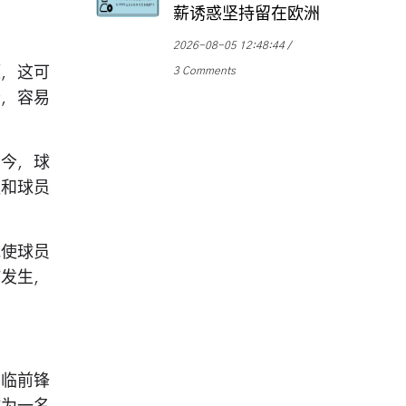
薪诱惑坚持留在欧洲
2026-08-05 12:48:44
题，这可
3 Comments
降，容易
如今，球
队和球员
。
能使球员
病发生，
面临前锋