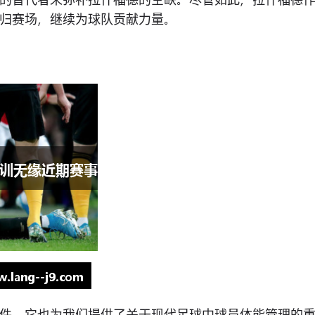
的替代者来弥补拉什福德的空缺。尽管如此，拉什福德
归赛场，继续为球队贡献力量。