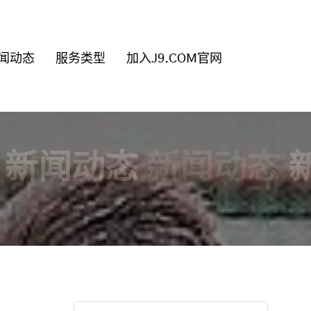
闻动态
服务类型
加入J9.COM官网
新闻动态
新闻动态