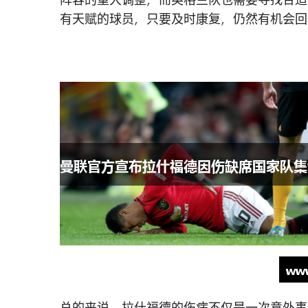
阵容的重大调整，而英格兰队也需要寻找合适
有天赋的球员，只要及时康复，仍然有机会回