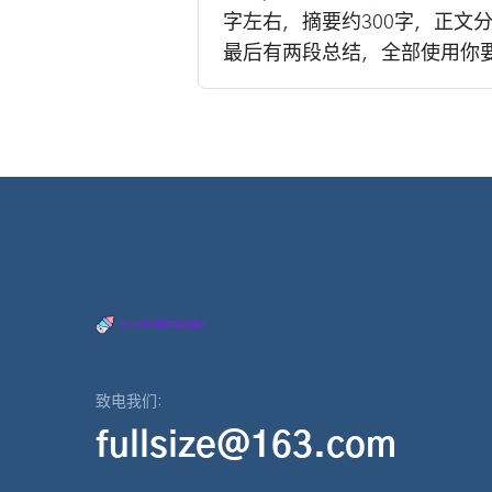
字左右，摘要约300字，正文
最后有两段总结，全部使用你要求
致电我们:
fullsize@163.com