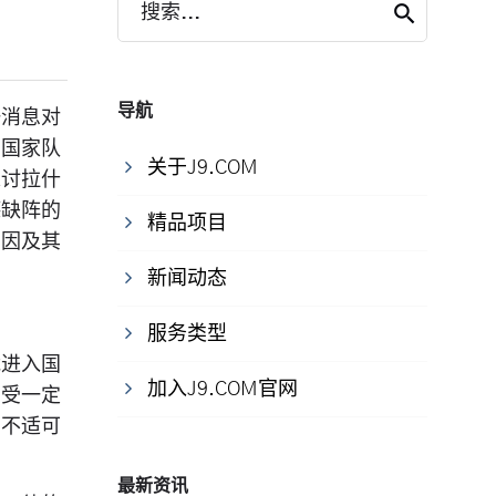
搜索...
导航
一消息对
兰国家队
关于J9.COM
探讨拉什
德缺阵的
精品项目
原因及其
新闻动态
服务类型
能进入国
加入J9.COM官网
忍受一定
和不适可
最新资讯