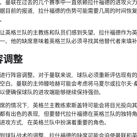
。曼联在过去的几个赛季中一直依赖拉什福德的进攻火
据目前的报道，拉什福德的伤势可能需要几周的时间恢
。
让英格兰队的主教练和队员们感到失望。拉什福德作为
一。他的缺席意味着英格兰队必须寻找其他替代者来填
容调整
进行阵容调整。对于曼联来说，球队必须重新评估现有
空白。曼联的主帅滕哈赫可能会考虑将马夏尔或拉尔夫·
以便确保球队的进攻端能够继续保持强劲。
席的情况下，英格兰主教练索斯盖特可能会将目光投向
都有出色的表现，但要替代拉什福德在英格兰队的独特
进攻方式，在英格兰队中扮演着重要的角色。
到球队战术的调整。拉什福德的缺席可能会迫使曼联和