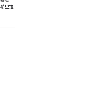
重要思
。希望拉