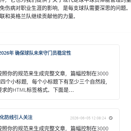
件，它也为我们提供了关于现代足球中球员体能管理的
免伤病对职业生涯的影响，是每支球队需要深思的问题
联和英格兰队继续贡献他的力量。
026年 确保球队未来守门员稳定性
照你的规范来生成完整文章，篇幅控制在3000
分四个小标题，每个小标题下有至少三个自然段，
的HTML标签格式。下面是...
强化防线引人关注
2026-06-05 12:08:24
照你的规范来生成完整文章，篇幅控制在3000