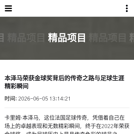
目
精品项目
精品项目
精品项目
本泽马荣获金球奖背后的传奇之路与足球生涯
精彩瞬间
时间
2026-06-05 13:14:21
卡里姆·本泽马，这位法国足球传奇，凭借着自己在
场上的卓越表现和无数精彩瞬间，终于在2022年荣获