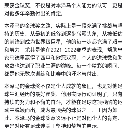
荣获金球奖，不仅是对本泽马个人能力的认可，更是
对他多年辛勤付出的肯定。
本泽马的金球奖之路，实际上是一段充满了挑战与坚
持的历史。从最初的低谷到逐步崭露头角，从被低估
的前锋到成为世界级巨星，他的每一步都充满了艰辛
和努力。尤其是他在2021-2022赛季的表现，帮助皇
家马德里赢得了西甲和欧冠双冠，个人的进球数和助
攻数也达到了职业生涯的巅峰。每一个精彩的瞬间，
都是他无数次训练和比赛中的汗水与付出。
本泽马的金球奖不仅是个人成就的象征，也是对他足
球生涯经历的最好褒奖。他用实际行动证明了，只有
持续的努力和不懈的奋斗，才能在足球这项残酷的运
动中脱颖而出，成为最顶尖的球员之一。正因为如
此，本泽马的金球奖意义远不止是对他个人的肯定，
更是对所有足球迷关于坚持和梦想的启示。