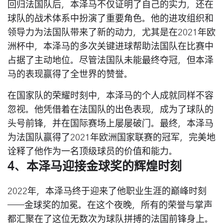
回归法国队后，本泽马不仅证明了自己的实力，还在
球队的战术体系中扮演了重要角色。他的进攻组织和
领导力为法国队带来了新的动力，尤其是在2021年欧
洲杯中，本泽马的多次关键进球帮助法国队在比赛中
占据了主动地位。尽管法国队未能最终夺冠，但本泽
马的表现赢得了全世界的赞誉。
在国家队的荣耀时刻中，本泽马的个人成就同样不容
忽视。他凭借着在法国队的出色表现，成为了球队的
头号前锋，并在国际赛场上屡屡破门。最终，本泽马
为法国队赢得了2021年欧洲国家联赛的冠军，完美地
诠释了他作为一名顶级球员的价值和能力。
4、本泽马迎接金球奖的辉煌时刻
2022年，本泽马终于迎来了他职业生涯的巅峰时刻
——金球奖的加冕。在这个夜晚，所有的荣誉与掌声
都汇聚在了这位无数次为球队拼搏的法国前锋身上。