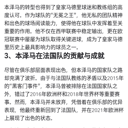
本泽马的转型也得到了皇家马德里球迷和教练组的高
度认可。作为球队的“无冕之王”，他无私的团队精神
和出色的球场阅读能力，使得他在球队中发挥着至关
重要的作用。他不仅在西甲联赛中稳定输出，更在欧
冠联赛中屡屡为球队取得关键进球，成为了皇家马德
里历史上最具影响力的球员之一。
3、本泽马在法国队的贡献与成就
尽管在俱乐部层面表现出色，但本泽马的国家队之路
却充满了波折。由于与法国队教练的矛盾以及2015年
的“黑客门事件”，本泽马曾被排除在法国国家队之
外，错过了2016年欧洲杯和2018年世界杯等重要赛
事。然而，本泽马并未放弃，凭借着在俱乐部的优异
表现，他最终重新回到了法国队，并在2021年欧洲杯
上展现了出色的状态。