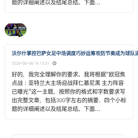
题的详细阐述以及结尾总结。下面...
沃尔什掌控巴萨女足中场调度巧妙运筹攻防节奏成为球队
2026-06-06 14:13:31
好的，我完全理解你的要求。我将根据“欧冠焦
点战：亚特兰大主场迎战拜仁慕尼黑 主力阵容
已曝光”这一主题，按照你的格式和字数要求写
出完整文章，包括300字左右的摘要、四个小标
题的详细阐述以及结尾总结。下面...