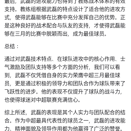
最后，武磊的进攻能力也得到了教练战术体系的有效
支持。教练组根据武磊的特点设计了适合他的进攻方
式，使得武磊能够在比赛中充分发挥自己的优势。正
是这种良好的战术配合与队友的支持，才使得武磊能
够在三月的比赛中脱颖而出，成为最佳球员。
总结：
通过对武磊技术特点、在球队进攻中的核心作用、士
气激励及团队支持等多个方面的分析，我们可以看
到，武磊不仅凭借自身的实力荣膺中超三月最佳球
员，更是通过积极的领导力和团队合作为球队带来了
飞跃性的进步。他的表现不仅提升了球队的战斗力，
也使得球迷对中超联赛充满信心。
综上所述，武磊的表现是其个人实力与团队配合的结
合。作为中超最具代表性的球员之一，武磊的进攻能
力、精神面貌及领导作用都为他赢得了广泛的赞誉。