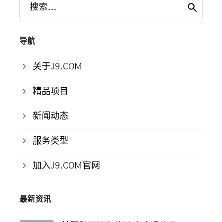
搜索...
导航
关于J9.COM
精品项目
新闻动态
服务类型
加入J9.COM官网
最新资讯