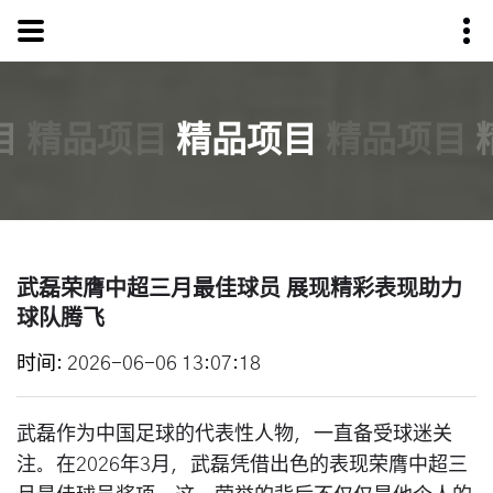
目
精品项目
精品项目
精品项目
武磊荣膺中超三月最佳球员 展现精彩表现助力
球队腾飞
时间
2026-06-06 13:07:18
武磊作为中国足球的代表性人物，一直备受球迷关
注。在2026年3月，武磊凭借出色的表现荣膺中超三