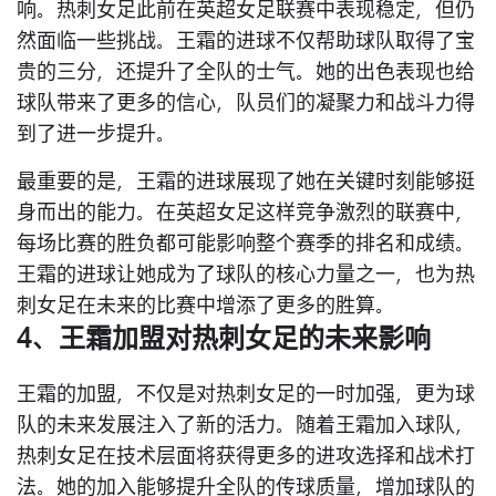
响。热刺女足此前在英超女足联赛中表现稳定，但仍
然面临一些挑战。王霜的进球不仅帮助球队取得了宝
贵的三分，还提升了全队的士气。她的出色表现也给
球队带来了更多的信心，队员们的凝聚力和战斗力得
到了进一步提升。
最重要的是，王霜的进球展现了她在关键时刻能够挺
身而出的能力。在英超女足这样竞争激烈的联赛中，
每场比赛的胜负都可能影响整个赛季的排名和成绩。
王霜的进球让她成为了球队的核心力量之一，也为热
刺女足在未来的比赛中增添了更多的胜算。
4、王霜加盟对热刺女足的未来影响
王霜的加盟，不仅是对热刺女足的一时加强，更为球
队的未来发展注入了新的活力。随着王霜加入球队，
热刺女足在技术层面将获得更多的进攻选择和战术打
法。她的加入能够提升全队的传球质量，增加球队的