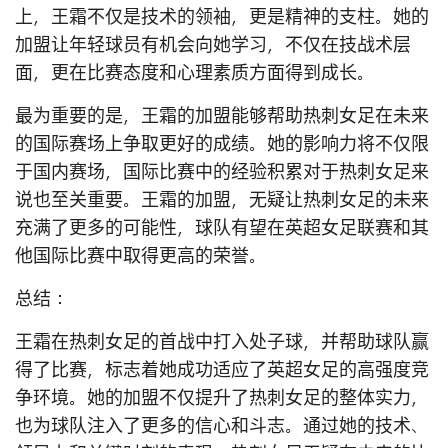
上，王霜不仅是技术的领袖，更是精神的支柱。她的
加盟让年轻球员有机会向她学习，不仅在技战术层
面，更在比赛态度和心理素质方面得到成长。
最为重要的是，王霜的加盟能够帮助热刺女足在未来
的国际赛场上争取更好的成绩。她的影响力将不仅限
于国内赛场，国际比赛中的经验积累对于热刺女足来
说也至关重要。王霜的加盟，无疑让热刺女足的未来
充满了更多的可能性，球队有望在英超女足联赛和其
他国际比赛中取得更高的荣誉。
总结：
王霜在热刺女足的首战中打入处子球，并帮助球队赢
得了比赛，标志着她成功适应了英超女足的高强度竞
争环境。她的加盟不仅提升了热刺女足的整体实力，
也为球队注入了更多的信心和斗志。通过她的技术、