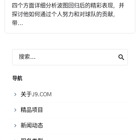
四个方面详细分析波图回归后的精彩表现，并
探讨他如何通过个人努力和对球队的贡献，
带...
搜索...
导航
关于J9.COM
精品项目
新闻动态