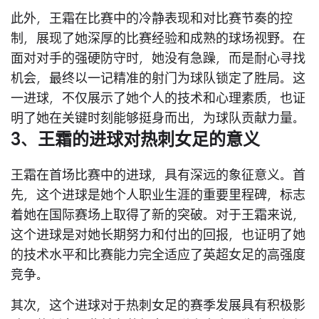
此外，王霜在比赛中的冷静表现和对比赛节奏的控
制，展现了她深厚的比赛经验和成熟的球场视野。在
面对对手的强硬防守时，她没有急躁，而是耐心寻找
机会，最终以一记精准的射门为球队锁定了胜局。这
一进球，不仅展示了她个人的技术和心理素质，也证
明了她在关键时刻能够挺身而出，为球队贡献力量。
3、王霜的进球对热刺女足的意义
王霜在首场比赛中的进球，具有深远的象征意义。首
先，这个进球是她个人职业生涯的重要里程碑，标志
着她在国际赛场上取得了新的突破。对于王霜来说，
这个进球是对她长期努力和付出的回报，也证明了她
的技术水平和比赛能力完全适应了英超女足的高强度
竞争。
其次，这个进球对于热刺女足的赛季发展具有积极影