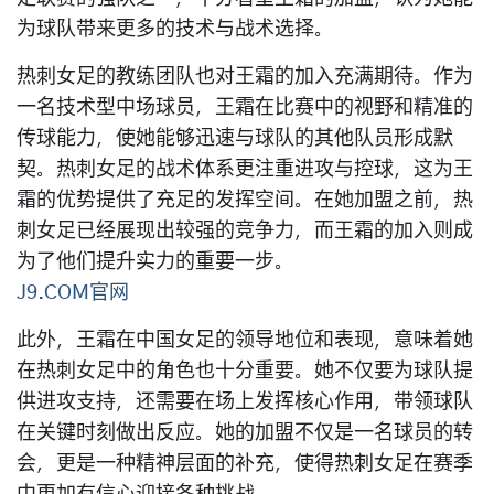
为球队带来更多的技术与战术选择。
热刺女足的教练团队也对王霜的加入充满期待。作为
一名技术型中场球员，王霜在比赛中的视野和精准的
传球能力，使她能够迅速与球队的其他队员形成默
契。热刺女足的战术体系更注重进攻与控球，这为王
霜的优势提供了充足的发挥空间。在她加盟之前，热
刺女足已经展现出较强的竞争力，而王霜的加入则成
为了他们提升实力的重要一步。
J9.COM官网
此外，王霜在中国女足的领导地位和表现，意味着她
在热刺女足中的角色也十分重要。她不仅要为球队提
供进攻支持，还需要在场上发挥核心作用，带领球队
在关键时刻做出反应。她的加盟不仅是一名球员的转
会，更是一种精神层面的补充，使得热刺女足在赛季