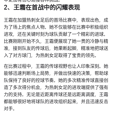
中更加有信心迎接各种挑战。
2、王霜在首战中的闪耀表现
王霜在加盟热刺女足后的首场比赛中，表现出色，成
为了场上的焦点人物。她不仅能够在比赛中积极组织
进攻，还在关键时刻为球队贡献了一个精彩的进球。
比赛刚刚开始不久，王霜便展现了她一贯的冷静与精
准，接到队友的传球后，她果断起脚，精准地把球送
入了对方球门，为热刺女足取得了宝贵的领先。
在比赛过程中，王霜的传球视野也让人印象深刻。她
能够迅速判断场上局势，并做出快速的决策，帮助球
队保持了良好的控球节奏。她的多次精准传球直接创
造了多次得分机会，为热刺女足的进攻端提供了强有
力的支持。无论是近距离传球还是远距离调度，王霜
都能够很好地将球队的进攻组织起来，并且迅速反击
对手。