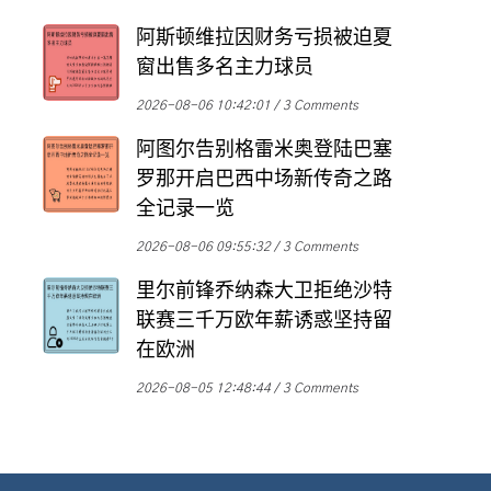
阿斯顿维拉因财务亏损被迫夏
窗出售多名主力球员
2026-08-06 10:42:01
3 Comments
阿图尔告别格雷米奥登陆巴塞
罗那开启巴西中场新传奇之路
全记录一览
2026-08-06 09:55:32
3 Comments
里尔前锋乔纳森大卫拒绝沙特
联赛三千万欧年薪诱惑坚持留
在欧洲
2026-08-05 12:48:44
3 Comments