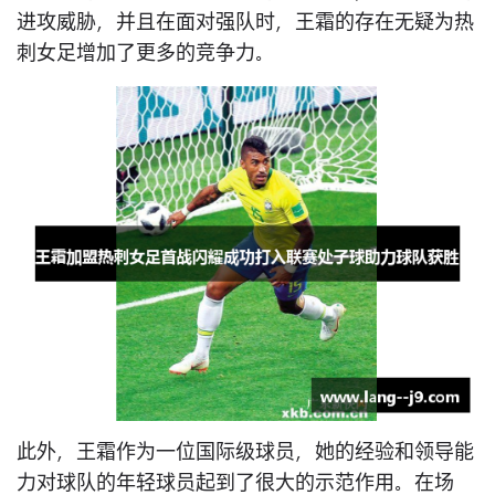
进攻威胁，并且在面对强队时，王霜的存在无疑为热
刺女足增加了更多的竞争力。
此外，王霜作为一位国际级球员，她的经验和领导能
力对球队的年轻球员起到了很大的示范作用。在场