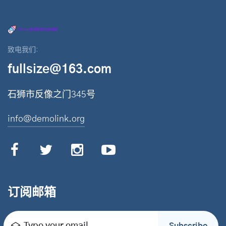
致电我们:
fullsize@163.com
石狮市反像之门345号
info@demolink.org
订阅邮箱