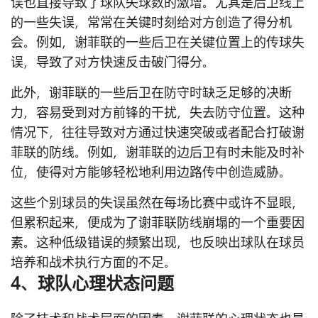
误也直接导致了球队失球数的激增。尤其是后卫线上
的一些失误，常常在关键时刻给对方创造了得分机
会。例如，谢菲联的一些后卫在关键位置上的传球失
误，导致了对方快速反击破门得分。
此外，谢菲联的一些后卫在防守时缺乏足够的决断
力，容易受到对方前锋的干扰，失去防守位置。这种
情况下，往往导致对方通过快速突破或者配合打破谢
菲联的防线。例如，谢菲联的边后卫有时未能及时补
位，使得对方能够轻松地利用边路传中创造威胁。
这些个别球员的失误虽然在每场比赛中或许不显眼，
但累积起来，便成为了谢菲联防线崩塌的一个重要因
素。这种低级错误的频繁出现，也反映出球队在球员
培养和战术执行方面的不足。
4、球队心理状态问题