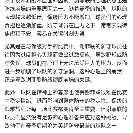
除了技术和战术层面的因素，谢菲联的心理状态也是
防线崩塌的重要原因之一。随着赛季的推进，球队的
表现越来越低迷，保级压力不断增加，球员们的心理
负担也逐渐加重。防守球员在压力之下，常常表现得
焦虑和不安，容易在关键时刻失误。
尤其是在与保级对手的比赛中，谢菲联的防守球员往
往因为过度担心失球而做出过激反应，导致犯规或防
守失误。球员们在心理上无法承受巨大的压力，反而
进一步加剧了球队的防守漏洞。这种心理上的崩溃，
正是导致谢菲联防线彻底崩塌的关键。
此外，球队在精神上的萎靡也使得谢菲联很难在比赛
中稳定情绪，进而影响到整体防守的稳定性。保级的
艰难旅程让每一场比赛都变得至关重要，但谢菲联的
球员们显然没有足够的心理准备来应对这种挑战，导
致他们在赛季后期沦为英超防守最差的球队之一。