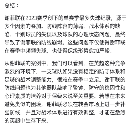
总结：
谢菲联在2023赛季创下的单赛季最多失球纪录，源于
多个因素的叠加。防线阵容的薄弱、战术体系的缺
陷、个别球员的失误以及球队的心理状态问题，最终
导致了谢菲联的防线崩塌。这些问题不仅使得谢菲联
在赛季中频频失球，也使得保级形势愈加严峻。
从谢菲联的案例中，我们可以看到，在英超这种竞争
激烈的环境下，一支球队如果没有稳定的防守体系和
足够的战术调整能力，很难在赛季中立足。谢菲联的
防线问题也为其他弱队敲响了警钟，防守的稳固性和
心理素质的培养对于保级来说至关重要。若想在未来
避免类似的困境，谢菲联必须在转会市场上进一步补
强防线，并且对战术体系进行有效调整，才能在激烈
的英超中生存下来。