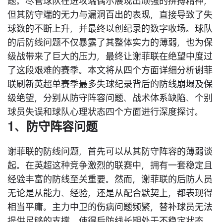
题。尽管球队在进攻端偶尔展现出顽强的拼搏精神，
但其防守端的无力与漏洞百出的表现，直接导致了失
球数的不断上升，并最终以创纪录的数字收场。球队
的后防线问题不仅暴露了其整体实力的薄弱，也为保
级战带来了巨大的压力，最终让谢菲联在绝望中度过
了这段艰难的赛季。本文将从四个方面详细分析谢菲
联刷新英超单赛季最多失球纪录背后的防线崩塌及保
级绝望，分别从防守阵容问题、战术体系缺陷、个别
球员失误和球队心理状态四个方面进行深度探讨。
1、防守阵容问题
谢菲联的防线问题，首先可以从其防守阵容的薄弱谈
起。在英超这种竞争激烈的联赛中，拥有一套稳定且
经验丰富的防线至关重要。然而，谢菲联的后防人员
无论是从能力、经验，还是从配合默契上，都表现得
相当平庸。主力中卫的伤病问题频繁，替补球员无法
提供足够的支撑，使得后防线长期处于不稳定状态。