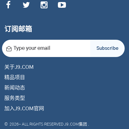
订阅邮箱
Type your email
Subscribe
关于J9.COM
精品项目
新闻动态
服务类型
加入J9.COM官网
©
2026
- ALL RIGHTS RESERVED
J9.COM集团
.