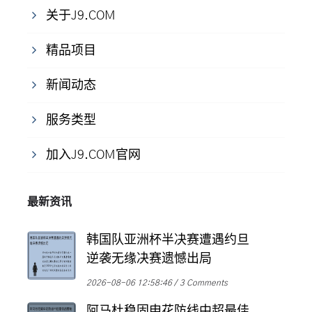
关于J9.COM
精品项目
新闻动态
服务类型
加入J9.COM官网
最新资讯
韩国队亚洲杯半决赛遭遇约旦
逆袭无缘决赛遗憾出局
2026-08-06 12:58:46
3 Comments
阿马杜稳固申花防线中超最佳