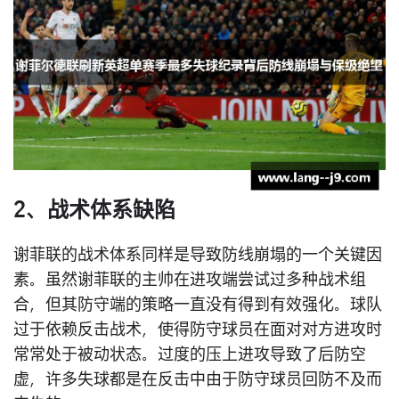
2、战术体系缺陷
谢菲联的战术体系同样是导致防线崩塌的一个关键因
素。虽然谢菲联的主帅在进攻端尝试过多种战术组
合，但其防守端的策略一直没有得到有效强化。球队
过于依赖反击战术，使得防守球员在面对对方进攻时
常常处于被动状态。过度的压上进攻导致了后防空
虚，许多失球都是在反击中由于防守球员回防不及而