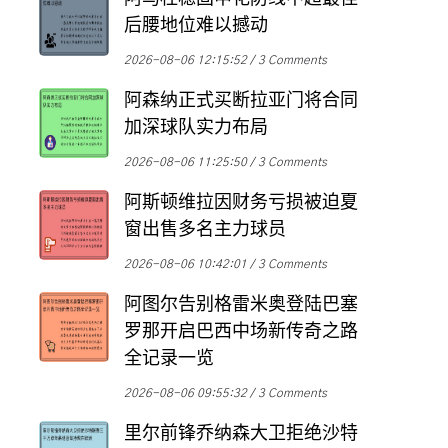
后腰地位难以撼动
2026-08-06 12:15:52
3 Comments
阿森纳正式买断拉亚门将合同
加深球队实力布局
2026-08-06 11:25:50
3 Comments
阿斯顿维拉因财务亏损被迫夏
窗出售多名主力球员
2026-08-06 10:42:01
3 Comments
阿图尔告别格雷米奥登陆巴塞
罗那开启巴西中场新传奇之路
全记录一览
2026-08-06 09:55:32
3 Comments
里尔前锋乔纳森大卫拒绝沙特