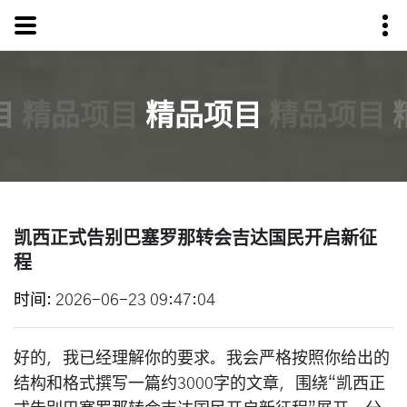
目
精品项目
精品项目
精品项目
凯西正式告别巴塞罗那转会吉达国民开启新征
程
时间
2026-06-23 09:47:04
好的，我已经理解你的要求。我会严格按照你给出的
结构和格式撰写一篇约3000字的文章，围绕“凯西正