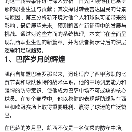
的这一转会事件进行深入分析：首先回顾他在巴塞罗
那的职业生涯与贡献；其次探讨转会吉达国民的背景
与原因；第三分析新环境对他个人和球队可能带来的
影响；最后展望未来，预测凯西在新征程中的发展与
挑战。通过对这些方面的系统梳理，本文旨在全面呈
现凯西职业生涯的新篇章，并为读者揭示背后的深层
逻辑和足球趋势。
1、巴萨岁月的辉煌
凯西自加盟巴塞罗那以来，迅速适应了西甲激烈的比
赛节奏和球队独特的战术体系。他的中场调度能力和
强悍的防守意识，使他成为巴萨中场不可或缺的核心
球员。在多个赛季中，他以稳健的表现帮助球队在西
甲和欧冠赛场上取得重要胜利，赢得了球迷的广泛赞
誉。
在巴萨的岁月里，凯西不仅是一名优秀的防守中场，