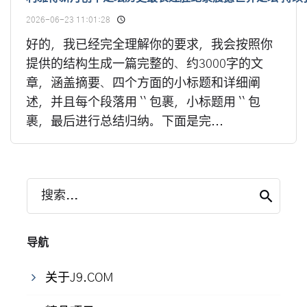
2026-06-23 11:01:28
好的，我已经完全理解你的要求，我会按照你
提供的结构生成一篇完整的、约3000字的文
章，涵盖摘要、四个方面的小标题和详细阐
述，并且每个段落用 `` 包裹，小标题用 `` 包
裹，最后进行总结归纳。下面是完...
搜索...
导航
关于J9.COM