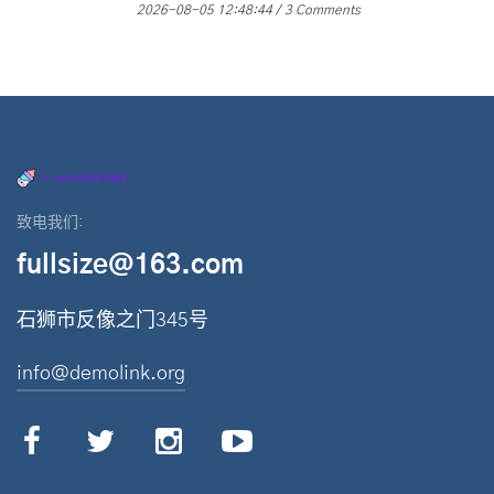
2026-08-05 12:48:44
3 Comments
致电我们:
fullsize@163.com
石狮市反像之门345号
info@demolink.org