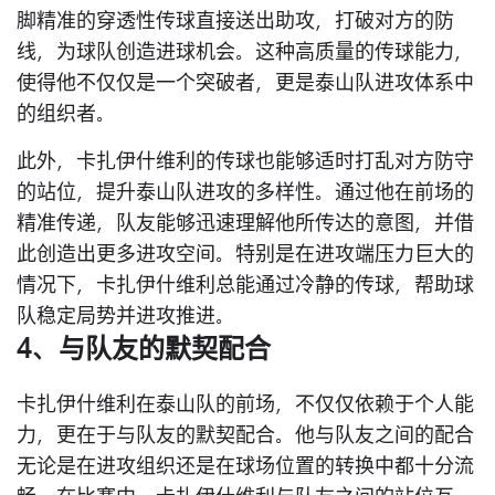
脚精准的穿透性传球直接送出助攻，打破对方的防
线，为球队创造进球机会。这种高质量的传球能力，
使得他不仅仅是一个突破者，更是泰山队进攻体系中
的组织者。
此外，卡扎伊什维利的传球也能够适时打乱对方防守
的站位，提升泰山队进攻的多样性。通过他在前场的
精准传递，队友能够迅速理解他所传达的意图，并借
此创造出更多进攻空间。特别是在进攻端压力巨大的
情况下，卡扎伊什维利总能通过冷静的传球，帮助球
队稳定局势并进攻推进。
4、与队友的默契配合
卡扎伊什维利在泰山队的前场，不仅仅依赖于个人能
力，更在于与队友的默契配合。他与队友之间的配合
无论是在进攻组织还是在球场位置的转换中都十分流