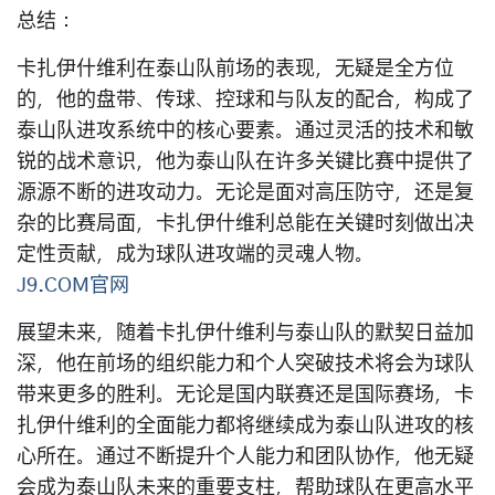
总结：
卡扎伊什维利在泰山队前场的表现，无疑是全方位
的，他的盘带、传球、控球和与队友的配合，构成了
泰山队进攻系统中的核心要素。通过灵活的技术和敏
锐的战术意识，他为泰山队在许多关键比赛中提供了
源源不断的进攻动力。无论是面对高压防守，还是复
杂的比赛局面，卡扎伊什维利总能在关键时刻做出决
定性贡献，成为球队进攻端的灵魂人物。
J9.COM官网
展望未来，随着卡扎伊什维利与泰山队的默契日益加
深，他在前场的组织能力和个人突破技术将会为球队
带来更多的胜利。无论是国内联赛还是国际赛场，卡
扎伊什维利的全面能力都将继续成为泰山队进攻的核
心所在。通过不断提升个人能力和团队协作，他无疑
会成为泰山队未来的重要支柱，帮助球队在更高水平