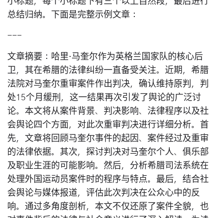
小标题，每个小标题下有三个以上自然段，最后进行
总结归纳。下面是完整示例文章：
---
文章摘要：哈里·马奎尔作为英格兰国家队的核心后
卫，其在希腊的法律纠纷一直备受关注。近期，希腊
法院对马奎尔重审案件作出判决，确认维持原判，判
处15个月缓刑，这一结果再次引发了舆论的广泛讨
论。本文将从案件背景、判决影响、法律程序以及社
会舆论四个方面，对此次重审判决进行详细分析。首
先，文章将回顾马奎尔事件的起因、案件经过及重审
的法律依据。其次，探讨判决对马奎尔个人、俱乐部
及职业生涯的可能影响。然后，分析希腊司法系统在
处理外国运动员案件时的程序与特点。最后，结合社
会舆论与媒体报道，评估此次判决在公众心中的反
响。通过多角度剖析，本文不仅还原了案件全貌，也