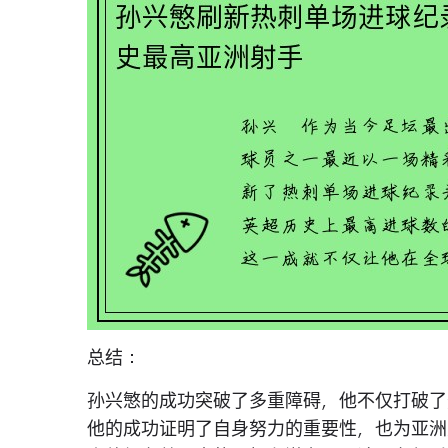
总结：
孙兴慜的成功突破了多重障碍，他不仅打破了
他的成功证明了自身努力的重要性，也为亚洲