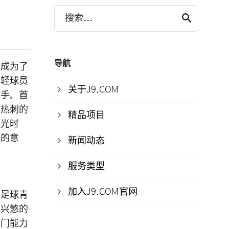
搜索...
导航
且成为了
年轻球员
关于J9.COM
射手。首
在热刺的
精品项目
高光时
人的意
新闻动态
服务类型
加入J9.COM官网
的足球青
孙兴慜的
破门能力