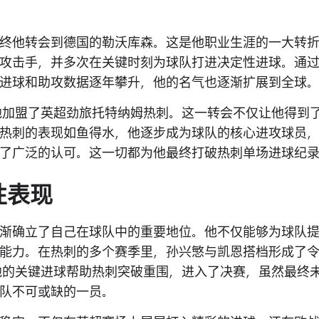
终他转会到德国的勒沃库森。这是他职业生涯的一大转
攻击手，并多次在关键时刻为球队打进决定性进球。通
进球和助攻数据逐年攀升，他的名气也逐渐扩展到全球
，他加盟了英超劲旅托特纳姆热刺。这一转会不仅让他得到
热刺的表现如鱼得水，他逐步成为球队的核心进攻球员
了广泛的认可。这一切都为他最终打破热刺单场进球纪
性表现
渐确立了自己在球队中的重要地位。他不仅能够为球队
能力。在热刺的多个赛季里，孙兴慜与凯恩搭档形成了
，他的关键进球帮助热刺突破重围，进入了决赛，虽然最终
队不可或缺的一员。