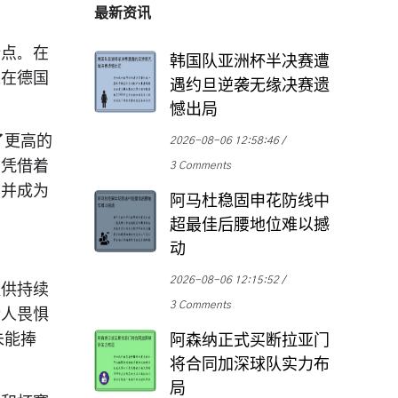
最新资讯
折点。在
韩国队亚洲杯半决赛遭
过在德国
遇约旦逆袭无缘决赛遗
。
憾出局
了更高的
2026-08-06 12:58:46
，凭借着
3 Comments
录并成为
阿马杜稳固申花防线中
超最佳后腰地位难以撼
动
2026-08-06 12:15:52
提供持续
3 Comments
令人畏惧
未能捧
阿森纳正式买断拉亚门
将合同加深球队实力布
局