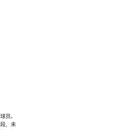
洲球员。
阶段，未