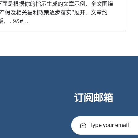
下面是根据你的指示生成的文章示例，全文围绕
产假及相关福利政策逐步落实”展开，文章约
J9&#...
订阅邮箱
Type your email