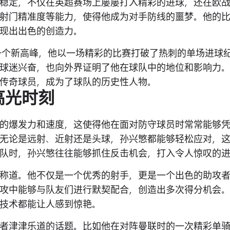
稳定，不仅在英超赛场上屡屡打入精彩的进球，还在欧
射门精准度等能力，使得他成为对手防线的噩梦。他的
现出出色的创造力。
的一个新高峰，他以一场精彩的比赛打破了热刺的单场进球
球迷兴奋，也向外界证明了他在球队中的地位和影响力
传奇球员，成为了球队的历史性人物。
高光时刻
的爆发力和速度，这使得他在面对防守球员时常常能够
无论是远射、近射还是头球，孙兴慜都能够轻松应对，
队时，孙兴慜往往能够抓住反击机会，打入令人惊叹的
称道。他不仅是一个优秀的射手，更是一个出色的助攻
攻中能够与队友们进行默契配合，创造出多次得分机会
技术都能让人感到惊艳。
者津津乐道的话题。比如他在对阵曼联时的一次精彩单