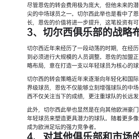
尽管恩佐的转会费用极为庞大，但他未来的潜
尖的中场球员之一。切尔西此举也是看中了恩
长，恩佐的价值将进一步提升，这笔投资有可
3、切尔西俱乐部的战略
切尔西近年来经历了一段动荡的时期，在经历
到必须进行大规模的人员调整。恩佐的加盟正
略布局，意在打造一支以年轻球员为核心的球
切尔西的转会策略近年来逐渐向年轻化和国际
界级球员，恩佐不仅能够立刻增强球队的中场
西不仅关注当下的成绩，更注重球队的长远发
此外，切尔西此举也显然是在向其他欧洲豪门
年轻球员来塑造更具潜力的球队。随着更多像
成为欧洲足坛的强力竞争者。
4、对其他俱乐部和市场