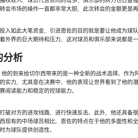
播权收入、球员代言合同的增多，俱乐部的财力也日益
转会市场的操作一直都非常大胆，此次转会的金额更是
投入如此大笔资金，引进恩佐的目的就是要让他成为球
着外界的巨大期待和压力，这对球员和俱乐部来说都是
的分析
，他的到来给切尔西带来的是一种全新的战术选择。作为
的实力，尤其是在决赛中，他的表现让世界看到了他的
赛阅读能力和稳定的控球能力。
打破对方的进攻线路，进行快速反击。此外，他还具备
西现有的中场球员相比，恩佐的特点在于他的多面性和
时为球队提供创造性。