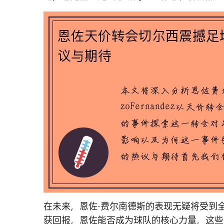
在未来，恩佐·费尔南德斯的表现无疑将受到
获回报，恩佐能否成为球队的核心力量，这些