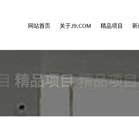
网站首页
关于J9.COM
精品项目
新
目
精品项目
精品项目