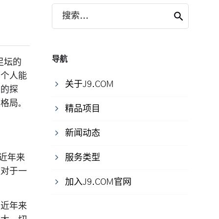
搜索...
导航
足坛的
的个人能
关于J9.COM
细的探
坛格局。
精品项目
新闻动态
近年来
服务类型
是对于一
加入J9.COM官网
场近年来