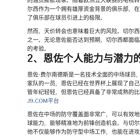
的通货膨胀现象。随着欧洲五大联赛的电视转
尔西作为一个拥有雄厚资金背景的俱乐部，在
了俱乐部在球员引进上的极限。
然而，天价转会也意味着巨大的风险。切尔西
之一。无论恩佐能否达到预期，切尔西都面临
的考验。
2、恩佐个人能力与潜力
恩佐·费尔南德斯是一名技术全面的中场球员
家队的一员，恩佐已经在世界杯上展现了自己
管年纪轻轻，但恩佐已经具备了非常成熟的比
J9.COM平台
恩佐在中场的防守覆盖面非常广，可以有效地
球能力，能够精准地为前锋创造机会。与切尔
他不仅能够作为防守型中场工作，也能在进攻