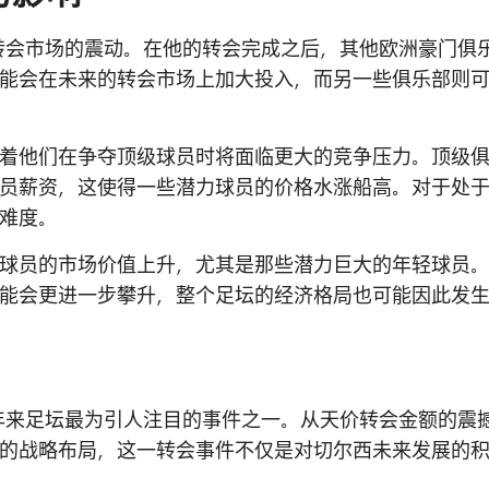
转会市场的震动。在他的转会完成之后，其他欧洲豪门俱
能会在未来的转会市场上加大投入，而另一些俱乐部则
着他们在争夺顶级球员时将面临更大的竞争压力。顶级
员薪资，这使得一些潜力球员的价格水涨船高。对于处
难度。
球员的市场价值上升，尤其是那些潜力巨大的年轻球员
能会更进一步攀升，整个足坛的经济格局也可能因此发
年来足坛最为引人注目的事件之一。从天价转会金额的震
的战略布局，这一转会事件不仅是对切尔西未来发展的