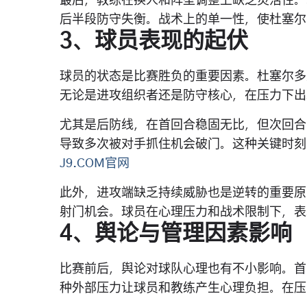
最后，教练在换人和阵型调整上缺乏灵活性。
后半段防守失衡。战术上的单一性，使杜塞尔
3、球员表现的起伏
球员的状态是比赛胜负的重要因素。杜塞尔多
无论是进攻组织者还是防守核心，在压力下出
尤其是后防线，在首回合稳固无比，但次回合
导致多次被对手抓住机会破门。这种关键时刻
J9.COM官网
此外，进攻端缺乏持续威胁也是逆转的重要原
射门机会。球员在心理压力和战术限制下，表
4、舆论与管理因素影响
比赛前后，舆论对球队心理也有不小影响。首
种外部压力让球员和教练产生心理负担。在压