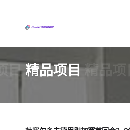
项目
精品项目
精品项