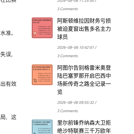
队在比赛
2026-08-06 11:25:50
3 Comments
阿斯顿维拉因财务亏损
被迫夏窗出售多名主力
的水准。
球员
2026-08-06 10:42:01
人失误，
3 Comments
阿图尔告别格雷米奥登
陆巴塞罗那开启巴西中
造出有效
场新传奇之路全记录一
览
2026-08-06 09:55:32
3 Comments
定局，这
里尔前锋乔纳森大卫拒
绝沙特联赛三千万欧年