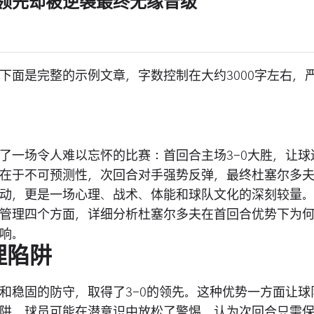
0领先却被逆袭最终无缘晋级
下面是完整的示例文章，字数控制在大约3000字左右，
了一场令人难以忘怀的比赛：首回合主场3-0大胜，让球
在于不可预测性，次回合对手强势反弹，最终杜塞尔多
动，更是一场心理、战术、体能和球队文化的深刻较量
管理四个方面，详细分析杜塞尔多夫在首回合优势下为
响。
理陷阱
和稳固的防守，取得了3-0的领先。这种优势一方面让球
阱。球员可能在潜意识中放松了警惕，认为次回合只需