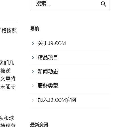
搜索...
导航
严格按照
关于J9.COM
精品项目
迷们几
夫被逆
新闻动态
。文章将
服务类型
何未能守
加入J9.COM官网
队和球
最新资讯
保持现有