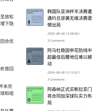
韩国队亚洲杯半决赛遭
甚至放松
遇约旦逆袭无缘决赛遗
转埋下隐
憾出局
2026-08-06 12:58:46
3 Comments
首回合优
阿马杜稳固申花防线中
超最佳后腰地位难以撼
动
分析首回
2026-08-06 12:15:52
3 Comments
并未完
阿森纳正式买断拉亚门
控球和组
将合同加深球队实力布
局