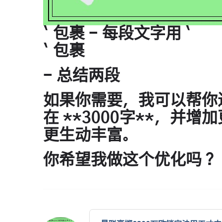
` 包裹 - 每段文字用 `
` 包裹
- 总结两段
如果你需要，我可以帮你
在 **3000字**，并
更生动丰富。
你希望我做这个优化吗？