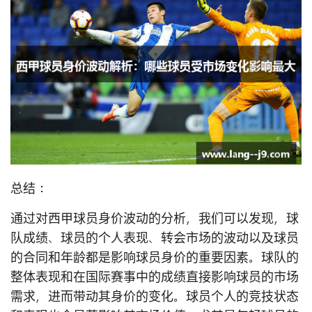
总结：
通过对西甲球员身价波动的分析，我们可以发现，球
队成绩、球员的个人表现、转会市场的波动以及球员
的合同和年龄都是影响球员身价的重要因素。球队的
整体表现和在国际赛事中的成绩直接影响球员的市场
需求，进而带动其身价的变化。球员个人的竞技状态