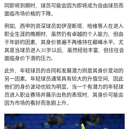
同即将到期时，球员可能会因为即将成为自由球员而
面临市场价格的下降。
例如，西甲的资深球员如伊涅斯塔、哈维等人在进入
职业生涯的晚期时，虽然仍有卓越的个人能力，但由
于年龄的因素，其身价普遍不再维持在巅峰水平。尤
其是当球员进入30岁以后，虽然经验丰富，但往往会
面临身价下滑的压力。
此外，年轻球员的合同和发展潜力则是其身价变动的
另一因素。年轻球员通常具有较大的升值空间，因此
他们的身价波动也较为明显。当一个有潜力的年轻球
员进入职业赛场并展示出色的表现时，其身价可能会
因为市场的看好而急剧上升。