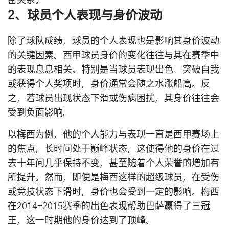
密关系。
2、球员个人表现与身价波动
除了球队成绩，球员的个人表现也是影响其身价波动
的关键因素。西甲球员身价的变化往往与其在赛季中
的表现息息相关。特别是当球员表现出色、突破自我
或获得个人奖项时，身价通常会随之水涨船高。反
之，若球员出现状态下滑或伤病困扰，其身价往往会
受到负面影响。
以梅西为例，他的个人能力与表现一直是西甲赛场上
的焦点，长时间处于巅峰状态，这使得他的身价在过
去十年间几乎保持不变，甚至随着个人荣誉的增加有
所提升。然而，即便是梅西这样的超级球员，在受伤
或竞技状态下滑时，身价也会受到一定的影响。梅西
在2014-2015赛季的出色表现帮助巴萨赢得了三冠
王，这一时期他的身价达到了顶峰。