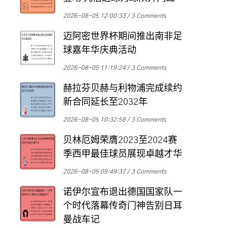
2026-08-05 12:00:33
3 Comments
迈阿密世界杯期间推出南非足
球嘉年华庆典活动
2026-08-05 11:19:24
3 Comments
赫拉芬贝赫与利物浦完成续约
新合同延长至2032年
2026-08-05 10:32:58
3 Comments
贝林厄姆荣膺2023至2024赛
季西甲最佳球员展现卓越才华
2026-08-05 09:49:37
3 Comments
诺伊尔宣布退出德国国家队一
个时代落幕传奇门神告别日耳
曼战车记