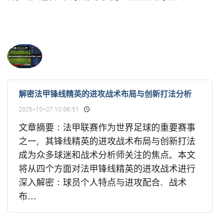
解密法甲锋线精英的进攻战术布局与创新打法分析
2025-10-27 10:06:51
文章摘要：法甲联赛作为世界足球的重要赛事
之一，其锋线精英的进攻战术布局与创新打法
成为众多球迷和战术分析师关注的焦点。本文
将从四个方面对法甲锋线精英的进攻战术进行
深入解密：球员个人特点与进攻配合、战术
布...