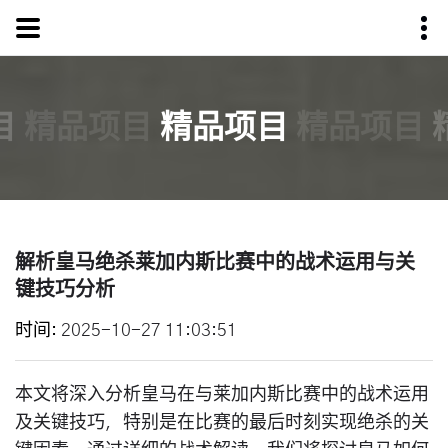
目
精品项目
精品项目
精品项目
解析皇马绝杀莱加内斯比赛中的战术运用与关
键技巧分析
时间
2025-10-27 11:03:51
本文将深入分析皇马在与莱加内斯比赛中的战术运用
及关键技巧，特别是在比赛的最后时刻实现绝杀的关