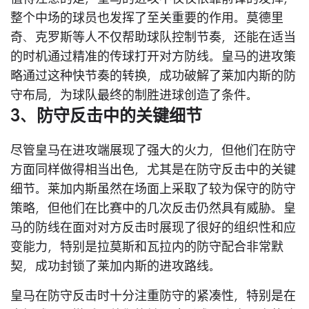
整个中场的球员也发挥了至关重要的作用。莫德里
奇、克罗斯等人不仅帮助球队控制节奏，还能在适当
的时机通过精准的传球打开对方防线。皇马的进攻策
略通过这种快节奏的转换，成功破解了莱加内斯的防
守布局，为球队最终的制胜进球创造了条件。
3、防守反击中的关键细节
尽管皇马在进攻端展现了强大的火力，但他们在防守
方面同样做得相当出色，尤其是在防守反击中的关键
细节。莱加内斯虽然在场面上采取了较为保守的防守
策略，但他们在比赛中的几次反击仍然具有威胁。皇
马的防线在面对对方反击时展现了很好的组织性和应
变能力，特别是拉莫斯和瓦拉内的防守配合非常默
契，成功封锁了莱加内斯的进攻路线。
皇马在防守反击时十分注重防守的紧凑性，特别是在