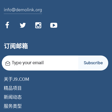
info@demolink.org
订阅邮箱
Type your email
Subscribe
关于J9.COM
精品项目
新闻动态
服务类型