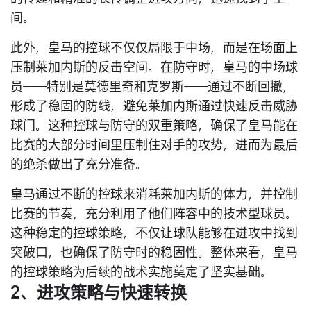
间。
此外，皇马的控球不仅仅局限于中场，而是在场面上
压制莱加内斯的反击空间。在防守时，皇马的中场球
员——特别是莫德里奇和克罗斯——通过不断回撤，
形成了稳固的防线，避免莱加内斯通过快速反击威胁
球门。这种控球与防守的双重策略，确保了皇马能在
比赛的大部分时间里压制住对手的攻势，进而为最后
的绝杀做出了充分准备。
皇马通过不断的控球来消耗莱加内斯的体力，并控制
比赛的节奏，充分利用了他们阵容中的技术型球员。
这种稳定的控球策略，不仅让球队能够在进攻中找到
突破口，也确保了防守时的稳固性。整体来看，皇马
的控球策略为后续的战术实施奠定了坚实基础。
2、进攻策略与快速转换