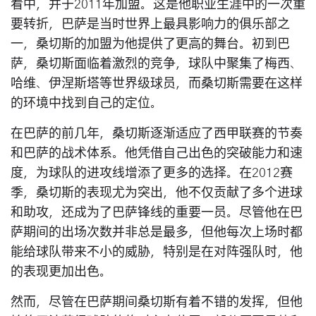
看中，并于2011年加盟。这是他职业生涯中的一次重
要转折，巴萨是当时世界上最具影响力的俱乐部之
一，桑切斯的加盟为他提供了更高的舞台。初到巴
萨，桑切斯面临着激烈的竞争，球队中聚集了梅西、
哈维、伊涅斯塔等世界级球员，而桑切斯需要在这样
的环境中找到自己的定位。
在巴萨的前几年，桑切斯逐渐适应了西甲联赛的节奏
和巴萨的战术体系。他凭借自己出色的突破能力和速
度，为球队的进攻线增添了更多的选择。在2012赛
季，桑切斯的表现尤为突出，他不仅贡献了多个进球
和助攻，还成为了巴萨锋线的重要一员。尽管他在巴
萨期间的出场次数并非总是最多，但他每次上场时都
能给球队带来不小的威胁，特别是在对阵强队时，他
的表现更加出色。
然而，尽管在巴萨期间桑切斯有着不错的发挥，但他