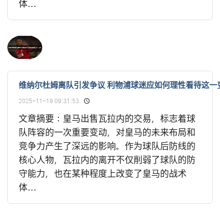
体...
维纳尔杜姆离队引发争议 利物浦球迷应如何理性看待这一
2025-11-19 09:31:53
文章摘要：皇马出售瓦拉内的交易，标志着球
队阵容的一次重要变动，对皇马的未来布局和
竞争力产生了深远的影响。作为球队后防线的
核心人物，瓦拉内的离开不仅削弱了球队的防
守能力，也在某种程度上改变了皇马的战术
体...