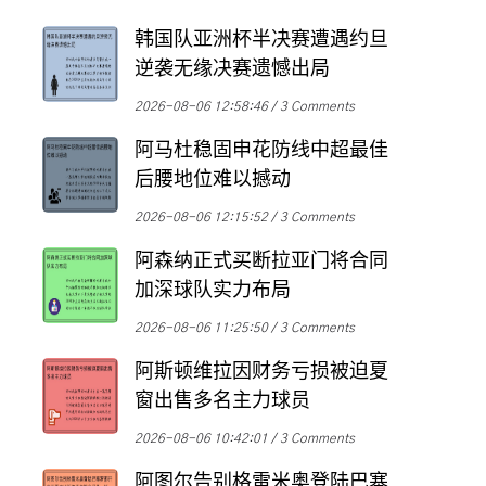
韩国队亚洲杯半决赛遭遇约旦
逆袭无缘决赛遗憾出局
2026-08-06 12:58:46
3 Comments
阿马杜稳固申花防线中超最佳
后腰地位难以撼动
2026-08-06 12:15:52
3 Comments
阿森纳正式买断拉亚门将合同
加深球队实力布局
2026-08-06 11:25:50
3 Comments
阿斯顿维拉因财务亏损被迫夏
窗出售多名主力球员
2026-08-06 10:42:01
3 Comments
阿图尔告别格雷米奥登陆巴塞