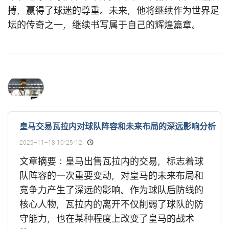
搏，赢得了球迷的尊重。未来，他将继续作为世界足
坛的传奇之一，继续书写属于自己的辉煌篇章。
皇马交易瓦拉内对球队阵容和未来布局的深远影响分析
2025-11-18 10:25:12
文章摘要：皇马出售瓦拉内的交易，标志着球
队阵容的一次重要变动，对皇马的未来布局和
竞争力产生了深远的影响。作为球队后防线的
核心人物，瓦拉内的离开不仅削弱了球队的防
守能力，也在某种程度上改变了皇马的战术