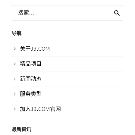
搜索...
导航
关于J9.COM
精品项目
新闻动态
服务类型
加入J9.COM官网
最新资讯