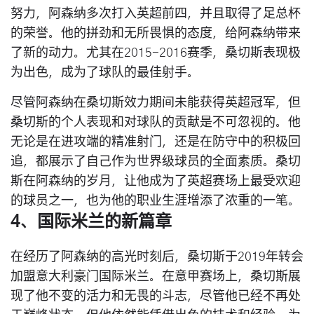
努力，阿森纳多次打入英超前四，并且取得了足总杯
的荣誉。他的拼劲和无所畏惧的态度，给阿森纳带来
了新的动力。尤其在2015-2016赛季，桑切斯表现极
为出色，成为了球队的最佳射手。
尽管阿森纳在桑切斯效力期间未能获得英超冠军，但
桑切斯的个人表现和对球队的贡献是不可忽视的。他
无论是在进攻端的精准射门，还是在防守中的积极回
追，都展示了自己作为世界级球员的全面素质。桑切
斯在阿森纳的岁月，让他成为了英超赛场上最受欢迎
的球员之一，也为他的职业生涯增添了浓重的一笔。
4、国际米兰的新篇章
在经历了阿森纳的高光时刻后，桑切斯于2019年转会
加盟意大利豪门国际米兰。在意甲赛场上，桑切斯展
现了他不变的活力和无畏的斗志，尽管他已经不再处