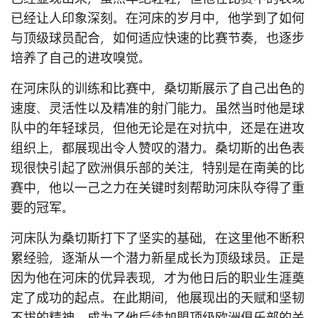
已经让人印象深刻。在河床的岁月中，他学到了如何
与顶级球员配合，如何适应快速的比赛节奏，也逐步
培养了自己的进攻嗅觉。
在河床队的训练和比赛中，桑切斯展示了自己出色的
速度、灵活性以及精准的射门能力。虽然当时他是球
队中的年轻球员，但他无论是在对抗中，还是在进攻
组织上，都展现出令人赞叹的潜力。桑切斯的出色表
现很快引起了欧洲俱乐部的关注，特别是在南美的比
赛中，他以一己之力在关键时刻帮助河床队夺得了重
要的冠军。
河床队为桑切斯打下了坚实的基础，在这里他不断积
累经验，逐渐从一个潜力新星成长为顶级球员。正是
因为他在河床的优异表现，才为他日后的职业生涯奠
定了成功的起点。在此期间，他展现出的天赋和坚韧