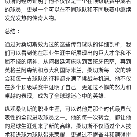
切斯的经历证明了他不仅仅是一个在顶级联赛中成名
的球员，更是一个可以在不同球队和不同联赛中继续
发光发热的传奇人物。
总结：
通过对桑切斯效力过的这些传奇球队的详细剖析，我
们可以看到他在职业生涯中所展现出的巨大才华和不
屈不挠的精神。从阿根廷河床队到西班牙巴萨，再到
英格兰阿森纳和意大利国际米兰，桑切斯每一次的转
会和每一支球队的征程都充满了挑战与机遇。他不仅
在多个顶级联赛中证明了自己，更通过不懈的努力和
卓越的表现，成为了全球球迷心中的英雄。
纵观桑切斯的职业生涯，可以说他是那个时代最具代
表性的全能进攻球员之一。他的每一次转会，都让他
的足球生涯迎来了新的高峰。桑切斯不仅通过个人技
术和进球为球队带来荣耀，更通过不懈奋斗和顽强拼