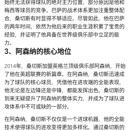
始终无法获得球队的绝对主力位置，部分原因是他和
梅西等球员的竞争。巴萨的战术体系更加注重整体配
合，桑切斯有时显得不够适应。尽管如此，他在巴萨
的两年时间，依然为他后来的职业生涯积累了宝贵的
经验，并证明了他具备在世界级俱乐部中立足的能
力。
3、阿森纳的核心地位
2014年，桑切斯加盟英格兰顶级俱乐部阿森纳，开始
了他在英超联赛的新篇章。在阿森纳，桑切斯迅速成
为了球队的核心球员，凭借他在进攻端的全能表现，
他无论是左边锋还是中锋，都能发挥出色。桑切斯的
到来无疑提升了阿森纳的整体实力，并成为了球队进
攻体系中不可或缺的一部分。
在阿森纳，桑切斯不仅仅是一个进球机器，他的全能
技术使得球队的进攻变得更加多样化。通过桑切斯的