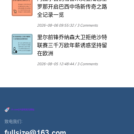
罗那开启巴西中场新传奇之路
全记录一览
2026-08-06 09:55:32
3 Comments
里尔前锋乔纳森大卫拒绝沙特
联赛三千万欧年薪诱惑坚持留
在欧洲
2026-08-05 12:48:44
3 Comments
致电我们:
fullsize@163.com