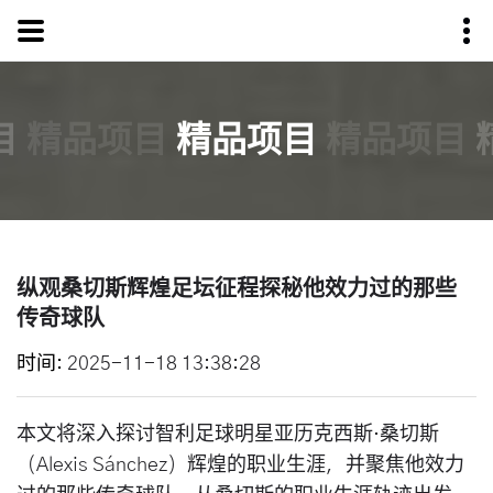
目
精品项目
精品项目
精品项目
纵观桑切斯辉煌足坛征程探秘他效力过的那些
传奇球队
时间
2025-11-18 13:38:28
本文将深入探讨智利足球明星亚历克西斯·桑切斯
（Alexis Sánchez）辉煌的职业生涯，并聚焦他效力