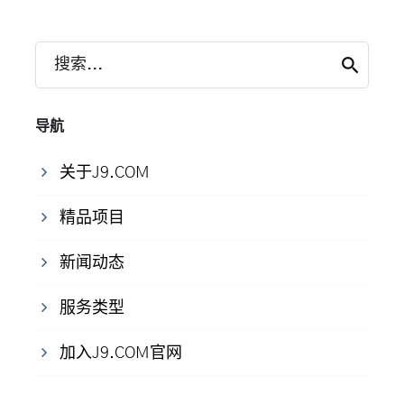
搜索...
导航
关于J9.COM
精品项目
新闻动态
服务类型
加入J9.COM官网