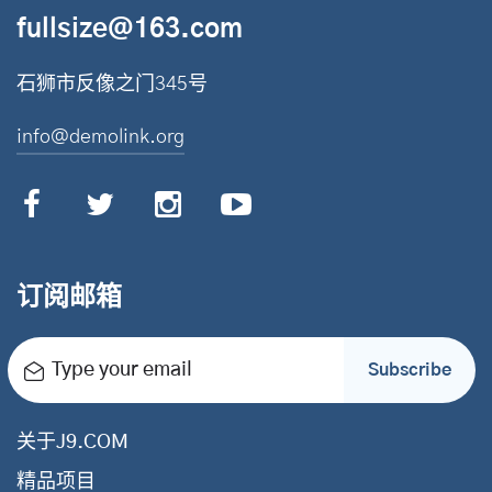
fullsize@163.com
石狮市反像之门345号
info@demolink.org
订阅邮箱
Type your email
Subscribe
关于J9.COM
精品项目