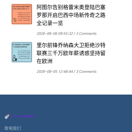
阿图尔告别格雷米奥登陆巴塞
罗那开启巴西中场新传奇之路
全记录一览
2026-08-06 09:55:32
3 Comments
里尔前锋乔纳森大卫拒绝沙特
联赛三千万欧年薪诱惑坚持留
在欧洲
2026-08-05 12:48:44
3 Comments
致电我们: