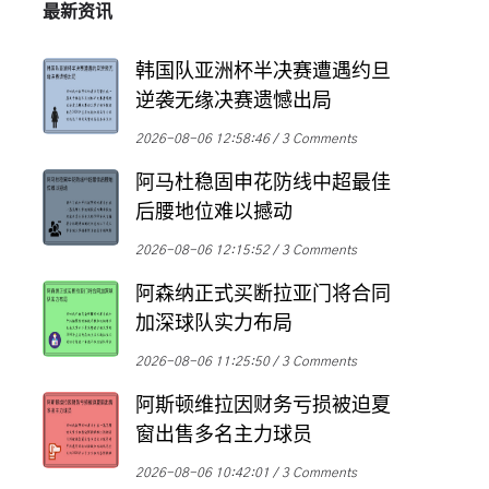
最新资讯
韩国队亚洲杯半决赛遭遇约旦
逆袭无缘决赛遗憾出局
2026-08-06 12:58:46
3 Comments
阿马杜稳固申花防线中超最佳
后腰地位难以撼动
2026-08-06 12:15:52
3 Comments
阿森纳正式买断拉亚门将合同
加深球队实力布局
2026-08-06 11:25:50
3 Comments
阿斯顿维拉因财务亏损被迫夏
窗出售多名主力球员
2026-08-06 10:42:01
3 Comments