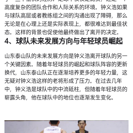
高度复杂的团队合作和人际关系的环境。钟义浩如果
与球队高层或者教练组之间的沟通出现了障碍，那么
无论是在心理上还是实际表现上，都很难达到最佳状
态。这样的背景也促使他最终做出了离开的决定。
4、球队未来发展方向与年轻球员崛起
山东泰山队的未来发展方向是钟义浩离开球队的另一
个关键因素。随着年轻球员的崛起和球队阵容的更新
换代，山东泰山队正在逐渐培养更多的年轻力量，这
无疑对钟义浩这样的老将形成了压力。在过去几年
中，钟义浩是球队中的中流砥柱，但随着年轻球员的
崭露头角，他在球队中的地位也逐渐发生变化。